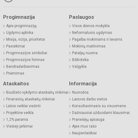
Progimnazija
Paslaugos
Apie progimnaziją
Visos dienos mokykla
Ugdymo aplinka
Neformalusis ugdymas
Misija, vizija, prioritetai
Pagalba mokiniams ir tėvams
Pasiekimai
Mokinių maitinimas
Progimnazijos simboliai
Patalpų nuoma
Progimnazijos himnas
Biblioteka
Bendradarbiavimas
Valgykla
Priėmimas
Ataskaitos
Informacija
Biudžeto vykdymo ataskaitų rinkiniai
Nuorodos
Finansinių ataskaitų rinkiniai
Laisvos darbo vietos
Lėšos veiklai viešinti
Konsultavimasis su visuomene
Projektinė veikla
Dažniausiai užduodami klausimai
1,2% parama
Pranešėjų apsauga
Viešieji pirkimai
Apie mus rašo
Naujienlaiškiai