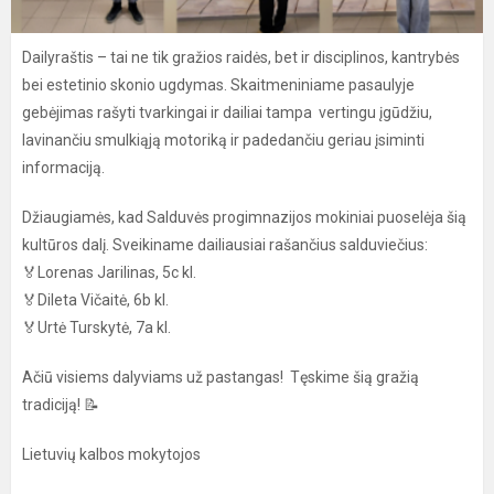
Dailyraštis – tai ne tik gražios raidės, bet ir disciplinos, kantrybės
bei estetinio skonio ugdymas. Skaitmeniniame pasaulyje
gebėjimas rašyti tvarkingai ir dailiai tampa vertingu įgūdžiu,
lavinančiu smulkiąją motoriką ir padedančiu geriau įsiminti
informaciją.
Džiaugiamės, kad Salduvės progimnazijos mokiniai puoselėja šią
kultūros dalį. Sveikiname dailiausiai rašančius salduviečius:
🏅Lorenas Jarilinas, 5c kl.
🏅Dileta Vičaitė, 6b kl.
🏅Urtė Turskytė, 7a kl.
Ačiū visiems dalyviams už pastangas! Tęskime šią gražią
tradiciją! 📝
Lietuvių kalbos mokytojos