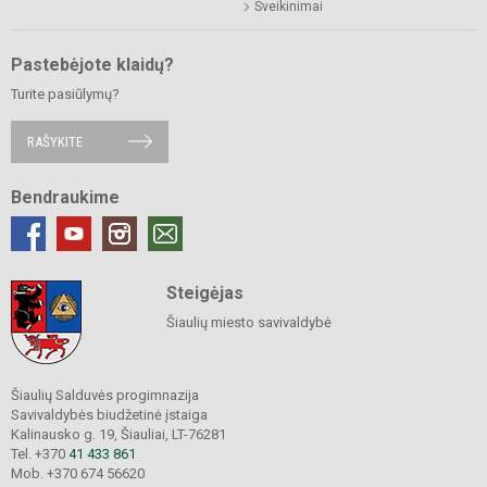
Sveikinimai
Pastebėjote klaidų?
Turite pasiūlymų?
RAŠYKITE
Bendraukime
Steigėjas
Šiaulių miesto savivaldybė
Šiaulių Salduvės progimnazija
Savivaldybės biudžetinė įstaiga
Kalinausko g. 19, Šiauliai, LT-76281
Tel. +370
41 433 861
Mob. +370 674 56620