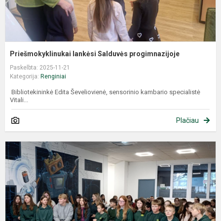
Priešmokyklinukai lankėsi Salduvės progimnazijoje
Paskelbta: 2025-11-21
Kategorija:
Renginiai
Bibliotekininkė Edita Ševeliovienė, sensorinio kambario specialistė
Vitali...
Plačiau