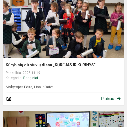
Kūrybinių dirbtuvių diena „KŪRĖJAS IR KŪRINYS“
Paskelbta: 2025-11-19
Kategorija:
Renginiai
Mokytojos Edita, Lina ir Daiva
Plačiau