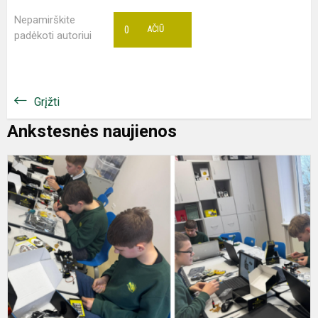
Nepamirškite
0
AČIŪ
padėkoti autoriui
Grįžti
Ankstesnės naujienos