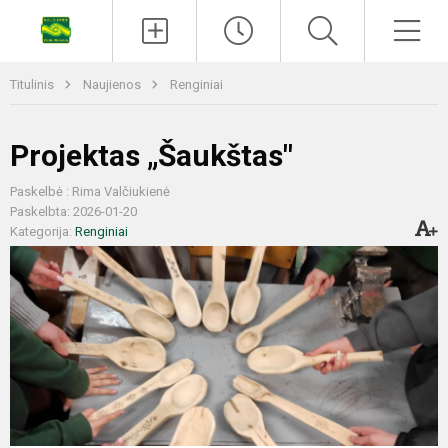
Titulinis
Naujienos
Renginiai
Projektas „Šaukštas"
Paskelbė : Rima Valčiukienė
Paskelbta: 2026-01-20
Kategorija:
Renginiai