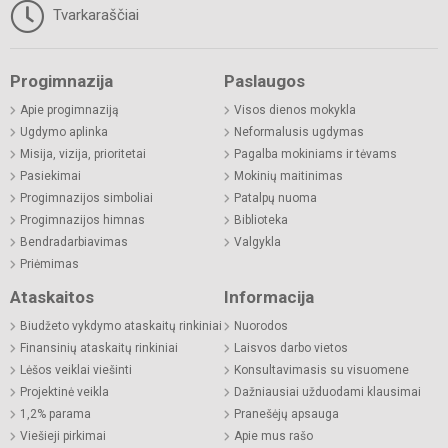
Tvarkaraščiai
Progimnazija
Paslaugos
Apie progimnaziją
Visos dienos mokykla
Ugdymo aplinka
Neformalusis ugdymas
Misija, vizija, prioritetai
Pagalba mokiniams ir tėvams
Pasiekimai
Mokinių maitinimas
Progimnazijos simboliai
Patalpų nuoma
Progimnazijos himnas
Biblioteka
Bendradarbiavimas
Valgykla
Priėmimas
Ataskaitos
Informacija
Biudžeto vykdymo ataskaitų rinkiniai
Nuorodos
Finansinių ataskaitų rinkiniai
Laisvos darbo vietos
Lėšos veiklai viešinti
Konsultavimasis su visuomene
Projektinė veikla
Dažniausiai užduodami klausimai
1,2% parama
Pranešėjų apsauga
Viešieji pirkimai
Apie mus rašo