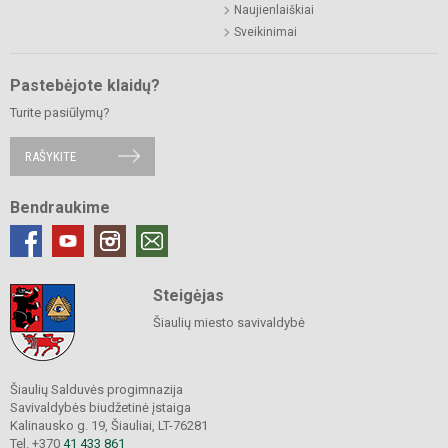
Naujienlaiškiai
Sveikinimai
Pastebėjote klaidų?
Turite pasiūlymų?
RAŠYKITE
Bendraukime
Steigėjas
Šiaulių miesto savivaldybė
Šiaulių Salduvės progimnazija
Savivaldybės biudžetinė įstaiga
Kalinausko g. 19, Šiauliai, LT-76281
Tel. +370
41 433 861