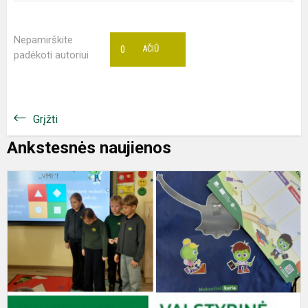
Nepamirškite
0
AČIŪ
padėkoti autoriui
Grįžti
Ankstesnės naujienos