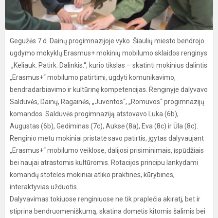
Gegužės 7 d. Dainų progimnazijoje vyko Šiaulių miesto bendrojo
ugdymo mokyklų Erasmus+ mokinių mobilumo sklaidos renginys
„Keliauk. Patirk. Dalinkis.“, kurio tikslas – skatinti mokinius dalintis
„Erasmus+“ mobilumo patirtimi, ugdyti komunikavimo,
bendradarbiavimo ir kultūrinę kompetencijas. Renginyje dalyvavo
Salduvės, Dainų, Ragainės, „Juventos“, „Romuvos“ progimnazijų
komandos. Salduvės progimnaziją atstovavo Luka (6b),
Augustas (6b), Gediminas (7c), Auksė (8a), Eva (8c) ir Ūla (8c).
Renginio metu mokiniai pristatė savo patirtis, įgytas dalyvaujant
„Erasmus+“ mobilumo veiklose, dalijosi prisiminimais, įspūdžiais
bei naujai atrastomis kultūromis. Rotacijos principu lankydami
komandų stoteles mokiniai atliko praktines, kūrybines,
interaktyvias užduotis.
Dalyvavimas tokiuose renginiuose ne tik praplečia akiratį, bet ir
stiprina bendruomeniškumą, skatina domėtis kitomis šalimis bei