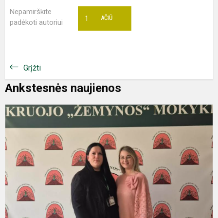
Nepamirškite
1
AČIŪ
padėkoti autoriui
Grįžti
Ankstesnės naujienos