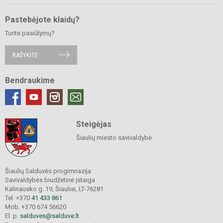
Pastebėjote klaidų?
Turite pasiūlymų?
RAŠYKITE
Bendraukime
Steigėjas
Šiaulių miesto savivaldybė
Šiaulių Salduvės progimnazija
Savivaldybės biudžetinė įstaiga
Kalinausko g. 19, Šiauliai, LT-76281
Tel. +370
41 433 861
Mob. +370 674 56620
El. p.
salduves@salduve.lt