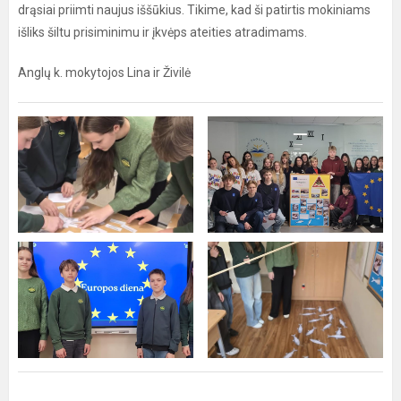
drąsiai priimti naujus iššūkius. Tikime, kad ši patirtis mokiniams
išliks šiltu prisiminimu ir įkvėps ateities atradimams.
Anglų k. mokytojos Lina ir Živilė