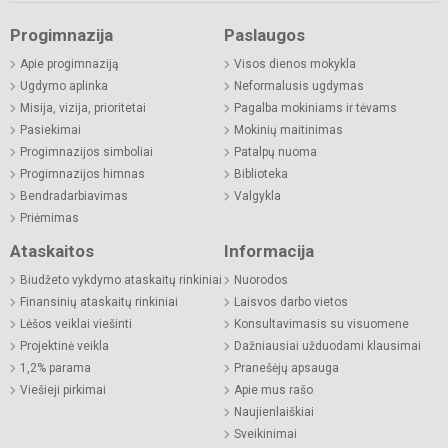
Progimnazija
Paslaugos
Apie progimnaziją
Visos dienos mokykla
Ugdymo aplinka
Neformalusis ugdymas
Misija, vizija, prioritetai
Pagalba mokiniams ir tėvams
Pasiekimai
Mokinių maitinimas
Progimnazijos simboliai
Patalpų nuoma
Progimnazijos himnas
Biblioteka
Bendradarbiavimas
Valgykla
Priėmimas
Ataskaitos
Informacija
Biudžeto vykdymo ataskaitų rinkiniai
Nuorodos
Finansinių ataskaitų rinkiniai
Laisvos darbo vietos
Lėšos veiklai viešinti
Konsultavimasis su visuomene
Projektinė veikla
Dažniausiai užduodami klausimai
1,2% parama
Pranešėjų apsauga
Viešieji pirkimai
Apie mus rašo
Naujienlaiškiai
Sveikinimai