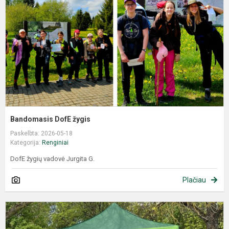
Bandomasis DofE žygis
Paskelbta: 2026-05-18
Kategorija:
Renginiai
DofE žygių vadovė Jurgita G.
Plačiau