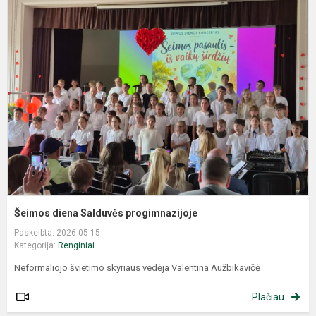
Šeimos diena Salduvės progimnazijoje
Paskelbta: 2026-05-15
Kategorija:
Renginiai
Neformaliojo švietimo skyriaus vedėja Valentina Aužbikavičė
Plačiau