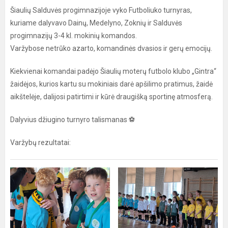
Šiaulių Salduvės progimnazijoje vyko Futboliuko turnyras,
kuriame dalyvavo Dainų, Medelyno, Zoknių ir Salduvės
progimnazijų 3-4 kl. mokinių komandos.
Varžybose netrūko azarto, komandinės dvasios ir gerų emocijų.
Kiekvienai komandai padėjo Šiaulių moterų futbolo klubo „Gintra“
žaidėjos, kurios kartu su mokiniais darė apšilimo pratimus, žaidė
aikštelėje, dalijosi patirtimi ir kūrė draugišką sportinę atmosferą.
Dalyvius džiugino turnyro talismanas ⚽️
Varžybų rezultatai: