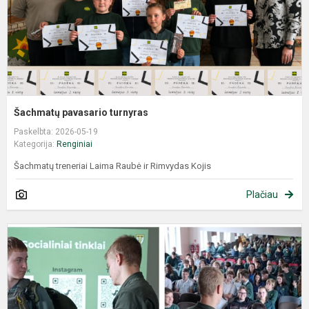
Šachmatų pavasario turnyras
Paskelbta: 2026-05-19
Kategorija:
Renginiai
Šachmatų treneriai Laima Raubė ir Rimvydas Kojis
Plačiau