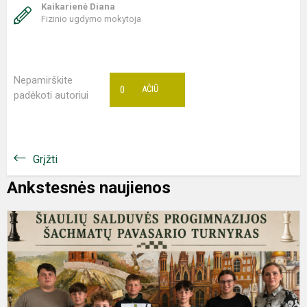
Kaikarienė Diana
Fizinio ugdymo mokytoja
Nepamirškite
0
AČIŪ
padėkoti autoriui
Grįžti
Ankstesnės naujienos