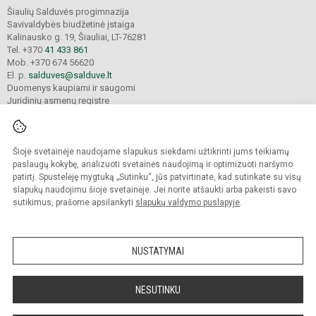
Šiaulių Salduvės progimnazija
Savivaldybės biudžetinė įstaiga
Kalinausko g. 19, Šiauliai, LT-76281
Tel. +370
41 433 861
Mob. +370 674 56620
El. p.
salduves@salduve.lt
Duomenys kaupiami ir saugomi
Juridinių asmenų registre
Įmonės kodas 190531560
Šioje svetainėje naudojame slapukus siekdami užtikrinti jums teikiamų
© 2026. Šiaulių Salduvės progimnazija. Visos teisės saugomos.
paslaugų kokybę, analizuoti svetainės naudojimą ir optimizuoti naršymo
Kopijuoti turinį be raštiško įstaigos administracijos sutikimo griežtai draudžiama.
patirtį. Spustelėję mygtuką „Sutinku“, jūs patvirtinate, kad sutinkate su visų
slapukų naudojimu šioje svetainėje. Jei norite atšaukti arba pakeisti savo
sutikimus, prašome apsilankyti
slapukų valdymo puslapyje
.
Mes kuriame mokykloms
SVETAINESMOKYKLOMS.LT
NUSTATYMAI
NESUTINKU