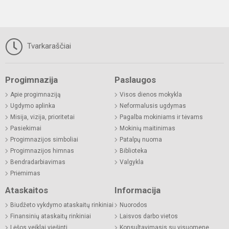
Tvarkaraščiai
Progimnazija
Paslaugos
Apie progimnaziją
Visos dienos mokykla
Ugdymo aplinka
Neformalusis ugdymas
Misija, vizija, prioritetai
Pagalba mokiniams ir tėvams
Pasiekimai
Mokinių maitinimas
Progimnazijos simboliai
Patalpų nuoma
Progimnazijos himnas
Biblioteka
Bendradarbiavimas
Valgykla
Priėmimas
Ataskaitos
Informacija
Biudžeto vykdymo ataskaitų rinkiniai
Nuorodos
Finansinių ataskaitų rinkiniai
Laisvos darbo vietos
Lėšos veiklai viešinti
Konsultavimasis su visuomene