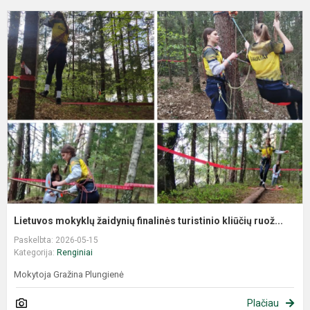
Lietuvos mokyklų žaidynių finalinės turistinio kliūčių ruož...
Paskelbta: 2026-05-15
Kategorija:
Renginiai
Mokytoja Gražina Plungienė
Plačiau