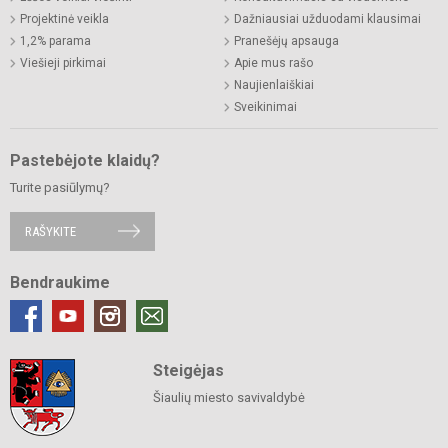
Projektinė veikla
Dažniausiai užduodami klausimai
1,2% parama
Pranešėjų apsauga
Viešieji pirkimai
Apie mus rašo
Naujienlaiškiai
Sveikinimai
Pastebėjote klaidų?
Turite pasiūlymų?
RAŠYKITE
Bendraukime
Steigėjas
Šiaulių miesto savivaldybė