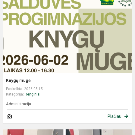
Knygų mugė
Paskelbta: 2026-05-15
Kategorija:
Renginiai
Administracija
Plačiau