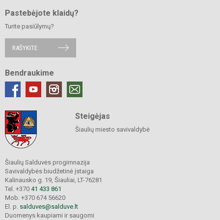
Pastebėjote klaidų?
Turite pasiūlymų?
RAŠYKITE
Bendraukime
Steigėjas
Šiaulių miesto savivaldybė
Šiaulių Salduvės progimnazija
Savivaldybės biudžetinė įstaiga
Kalinausko g. 19, Šiauliai, LT-76281
Tel. +370
41 433 861
Mob. +370 674 56620
El. p.
salduves@salduve.lt
Duomenys kaupiami ir saugomi