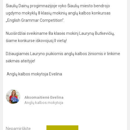
Šiaulių Dainų progimnazijoje vyko Šiaulių miesto bendrojo
ugdymo mokyklų 8 klasių mokinių anglų kalbos konkursas
„English Grammar Competition“.
Nuoširdžiai sveikiname 8a klasės mokinį Lauryną Butkevičių,
šiame konkurse iškovojusį II vietą!
Džiaugiamės Lauryno puikiomis anglų kalbos žiniomis ir linkime
sėkmės ateityje!
Anglų kalbos mokytoja Evelina
Aksomaitienė Evelina
Anglų kalbos mokytoja
Nepamirškite