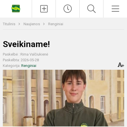
Titulinis
Naujienos
Renginiai
Sveikiname!
Paskelbė : Rima Valčiukienė
Paskelbta: 2026-05-28
Kategorija:
Renginiai