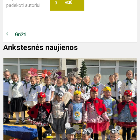
0
AČIŪ
padėkoti autoriui
Grįžti
Ankstesnės naujienos