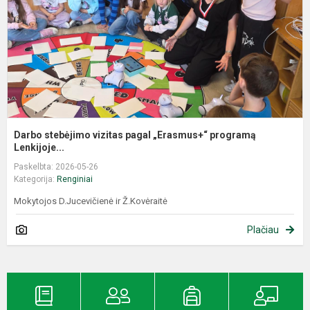
Darbo stebėjimo vizitas pagal „Erasmus+“ programą
Lenkijoje...
Paskelbta: 2026-05-26
Kategorija:
Renginiai
Mokytojos D.Jucevičienė ir Ž.Kovėraitė
Plačiau