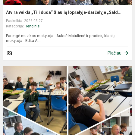
Atvira veikla „Tili dūda“ Šiaulių lopšelyje-darželyje „Sald...
Paskelbta: 2026-05-27
Kategorija:
Renginiai
Parengė muzikos mokytoja - Auksė Matulienė ir pradinių klasių
mokytoja - Edita A...
Plačiau