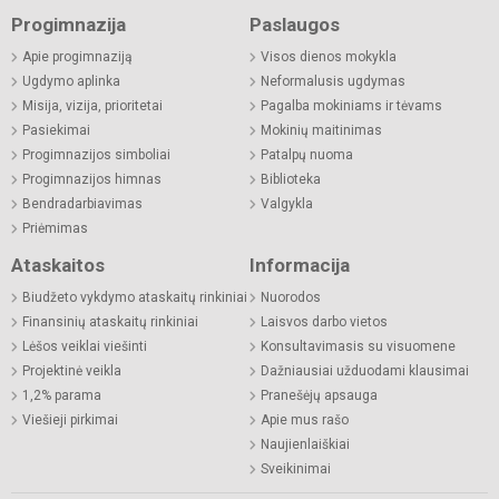
Progimnazija
Paslaugos
Apie progimnaziją
Visos dienos mokykla
Ugdymo aplinka
Neformalusis ugdymas
Misija, vizija, prioritetai
Pagalba mokiniams ir tėvams
Pasiekimai
Mokinių maitinimas
Progimnazijos simboliai
Patalpų nuoma
Progimnazijos himnas
Biblioteka
Bendradarbiavimas
Valgykla
Priėmimas
Ataskaitos
Informacija
Biudžeto vykdymo ataskaitų rinkiniai
Nuorodos
Finansinių ataskaitų rinkiniai
Laisvos darbo vietos
Lėšos veiklai viešinti
Konsultavimasis su visuomene
Projektinė veikla
Dažniausiai užduodami klausimai
1,2% parama
Pranešėjų apsauga
Viešieji pirkimai
Apie mus rašo
Naujienlaiškiai
Sveikinimai