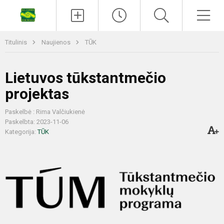
Titulinis
Naujienos
TŪK
Lietuvos tūkstantmečio
projektas
Paskelbė : Rima Valčiukienė
Paskelbta: 2023-11-06
Kategorija:
TŪK