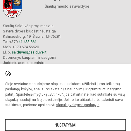
Šiaulių miesto savivaldybė
Šiaulių Salduvės progimnazija
Savivaldybės biudžetinė įstaiga
Kalinausko g. 19, Šiauliai, LT-76281
Tel. +370
41 433 861
Mob. +370 674 56620
El. p.
salduves@salduve.lt
Duomenys kaupiami ir saugomi
Juridinių asmenų registre
Įmonės kodas 190531560
Šioje svetainėje naudojame slapukus siekdami užtikrinti jums teikiamų
© 2026. Šiaulių Salduvės progimnazija. Visos teisės saugomos.
paslaugų kokybę, analizuoti svetainės naudojimą ir optimizuoti naršymo
Kopijuoti turinį be raštiško įstaigos administracijos sutikimo griežtai draudžiama.
patirtį. Spustelėję mygtuką „Sutinku“, jūs patvirtinate, kad sutinkate su visų
slapukų naudojimu šioje svetainėje. Jei norite atšaukti arba pakeisti savo
sutikimus, prašome apsilankyti
slapukų valdymo puslapyje
.
Mes kuriame mokykloms
SVETAINESMOKYKLOMS.LT
NUSTATYMAI