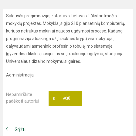
Salduvės progimnazijoje startavo Lietuvos Tūkstantmečio
mokyklų projektas. Mokykla įsigijo 210 planšetinių kompiuterių,
kuriuos netrukus mokiniai naudos ugdymosi procese. Kadangi
progimnazija atsakinga už įtraukties kryptį visi mokytojai,
dalyvaudami asmeninio profesinio tobulėjimo sistemoje,
įgyvendina tikslus, susijusius su įtraukiuoju ugdymu, studijuoja
Universalaus dizaino mokymuisi gaires.
Administracija
Nepamirškite
0
AČIŪ
padėkoti autoriui
Grįžti