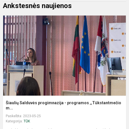
Ankstesnės naujienos
Šiaulių Salduvės progimnazija - programos ,,Tūkstantmečio
m...
Paskelbta: 2023-05-25
Kategorija:
TŪK