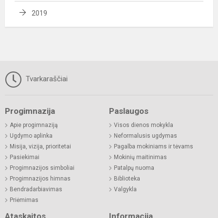
2019
Tvarkaraščiai
Progimnazija
Paslaugos
Apie progimnaziją
Visos dienos mokykla
Ugdymo aplinka
Neformalusis ugdymas
Misija, vizija, prioritetai
Pagalba mokiniams ir tėvams
Pasiekimai
Mokinių maitinimas
Progimnazijos simboliai
Patalpų nuoma
Progimnazijos himnas
Biblioteka
Bendradarbiavimas
Valgykla
Priėmimas
Ataskaitos
Informacija