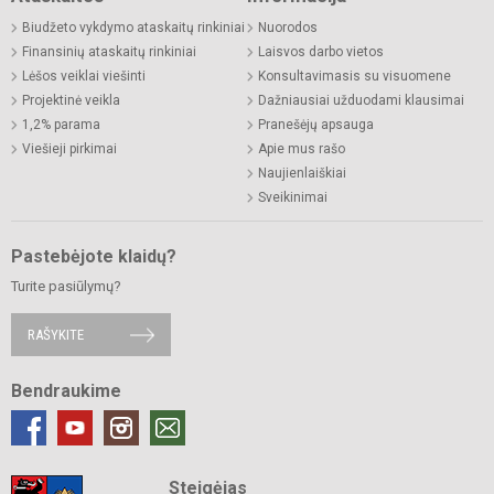
Biudžeto vykdymo ataskaitų rinkiniai
Nuorodos
Finansinių ataskaitų rinkiniai
Laisvos darbo vietos
Lėšos veiklai viešinti
Konsultavimasis su visuomene
Projektinė veikla
Dažniausiai užduodami klausimai
1,2% parama
Pranešėjų apsauga
Viešieji pirkimai
Apie mus rašo
Naujienlaiškiai
Sveikinimai
Pastebėjote klaidų?
Turite pasiūlymų?
RAŠYKITE
Bendraukime
Steigėjas