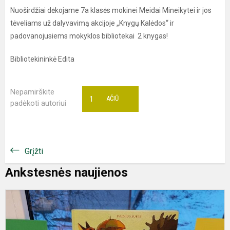
Nuoširdžiai dėkojame 7a klasės mokinei Meidai Mineikytei ir jos
tėveliams už dalyvavimą akcijoje „Knygų Kalėdos“ ir
padovanojusiems mokyklos bibliotekai 2 knygas!
Bibliotekininkė Edita
Nepamirškite
1
AČIŪ
padėkoti autoriui
Grįžti
Ankstesnės naujienos