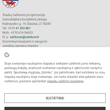
Šiaulių Salduvės progimnazija
Savivaldybės biudžetinė įstaiga
Kalinausko g. 19, Šiauliai, LT-76281
Tel. +370
41 433 861
Mob. +370 674 56620
El. p.
salduves@salduve.lt
Duomenys kaupiami ir saugomi
Juridinių asmenų registre
Įmonės kodas 190531560
Šioje svetainėje naudojame slapukus siekdami užtikrinti jums teikiamų
© 2026. Šiaulių Salduvės progimnazija. Visos teisės saugomos.
paslaugų kokybę, analizuoti svetainės naudojimą ir optimizuoti naršymo
Kopijuoti turinį be raštiško įstaigos administracijos sutikimo griežtai draudžiama.
patirtį. Spustelėję mygtuką „Sutinku“, jūs patvirtinate, kad sutinkate su visų
slapukų naudojimu šioje svetainėje. Jei norite atšaukti arba pakeisti savo
sutikimus, prašome apsilankyti
slapukų valdymo puslapyje
.
Mes kuriame mokykloms
SVETAINESMOKYKLOMS.LT
NUSTATYMAI