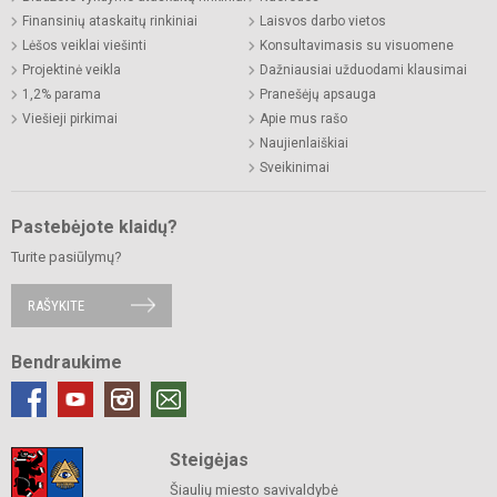
Finansinių ataskaitų rinkiniai
Laisvos darbo vietos
Lėšos veiklai viešinti
Konsultavimasis su visuomene
Projektinė veikla
Dažniausiai užduodami klausimai
1,2% parama
Pranešėjų apsauga
Viešieji pirkimai
Apie mus rašo
Naujienlaiškiai
Sveikinimai
Pastebėjote klaidų?
Turite pasiūlymų?
RAŠYKITE
Bendraukime
Steigėjas
Šiaulių miesto savivaldybė