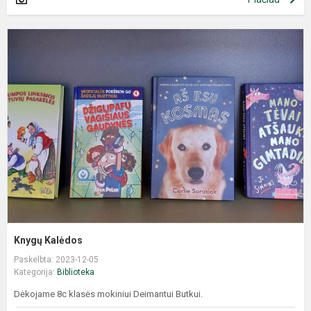
Knygų Kalėdos
Paskelbta: 2023-12-05
Kategorija:
Biblioteka
Dėkojame 8c klasės mokiniui Deimantui Butkui.