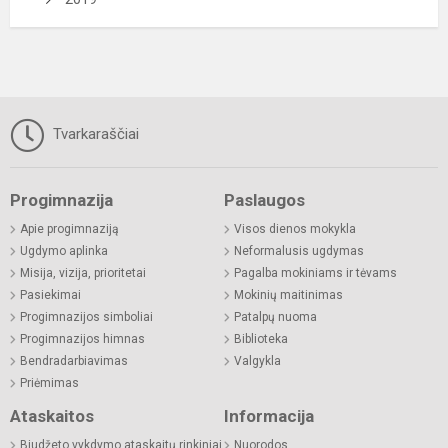
Tvarkaraščiai
Progimnazija
Paslaugos
Apie progimnaziją
Visos dienos mokykla
Ugdymo aplinka
Neformalusis ugdymas
Misija, vizija, prioritetai
Pagalba mokiniams ir tėvams
Pasiekimai
Mokinių maitinimas
Progimnazijos simboliai
Patalpų nuoma
Progimnazijos himnas
Biblioteka
Bendradarbiavimas
Valgykla
Priėmimas
Ataskaitos
Informacija
Biudžeto vykdymo ataskaitų rinkiniai
Nuorodos