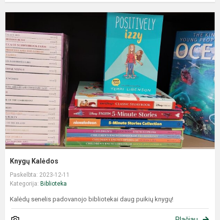
Knygų Kalėdos
Paskelbta: 2023-12-11
Kategorija:
Biblioteka
Kalėdų senelis padovanojo bibliotekai daug puikių knygų!
Plačiau