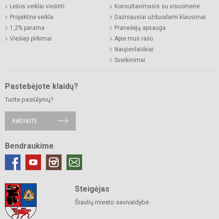
Lėšos veiklai viešinti
Konsultavimasis su visuomene
Projektinė veikla
Dažniausiai užduodami klausimai
1,2% parama
Pranešėjų apsauga
Viešieji pirkimai
Apie mus rašo
Naujienlaiškiai
Sveikinimai
Pastebėjote klaidų?
Turite pasiūlymų?
RAŠYKITE
Bendraukime
Steigėjas
Šiaulių miesto savivaldybė