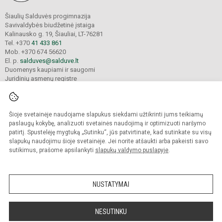
Šiaulių Salduvės progimnazija
Savivaldybės biudžetinė įstaiga
Kalinausko g. 19, Šiauliai, LT-76281
Tel. +370
41 433 861
Mob. +370 674 56620
El. p.
salduves@salduve.lt
Duomenys kaupiami ir saugomi
Juridinių asmenų registre
Įmonės kodas 190531560
Šioje svetainėje naudojame slapukus siekdami užtikrinti jums teikiamų
© 2026. Šiaulių Salduvės progimnazija. Visos teisės saugomos.
paslaugų kokybę, analizuoti svetainės naudojimą ir optimizuoti naršymo
Kopijuoti turinį be raštiško įstaigos administracijos sutikimo griežtai draudžiama.
patirtį. Spustelėję mygtuką „Sutinku“, jūs patvirtinate, kad sutinkate su visų
slapukų naudojimu šioje svetainėje. Jei norite atšaukti arba pakeisti savo
sutikimus, prašome apsilankyti
slapukų valdymo puslapyje
.
Mes kuriame mokykloms
SVETAINESMOKYKLOMS.LT
NUSTATYMAI
NESUTINKU