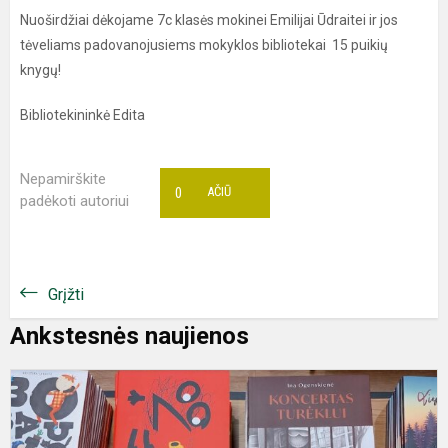
Nuoširdžiai dėkojame 7c klasės mokinei Emilijai Ūdraitei ir jos
tėveliams padovanojusiems mokyklos bibliotekai 15 puikių
knygų!
Bibliotekininkė Edita
Nepamirškite
0
AČIŪ
padėkoti autoriui
Grįžti
Ankstesnės naujienos