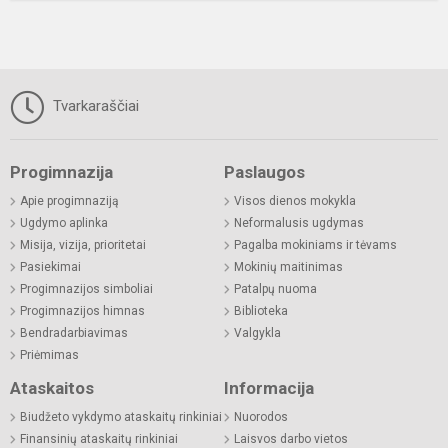
Tvarkaraščiai
Progimnazija
Paslaugos
Apie progimnaziją
Visos dienos mokykla
Ugdymo aplinka
Neformalusis ugdymas
Misija, vizija, prioritetai
Pagalba mokiniams ir tėvams
Pasiekimai
Mokinių maitinimas
Progimnazijos simboliai
Patalpų nuoma
Progimnazijos himnas
Biblioteka
Bendradarbiavimas
Valgykla
Priėmimas
Ataskaitos
Informacija
Biudžeto vykdymo ataskaitų rinkiniai
Nuorodos
Finansinių ataskaitų rinkiniai
Laisvos darbo vietos