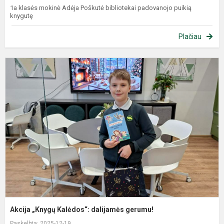
1a klasės mokinė Adėja Poškutė bibliotekai padovanojo puikią
knygutę
Plačiau
Akcija „Knygų Kalėdos“: dalijamės gerumu!
Paskelbta: 2025-12-19