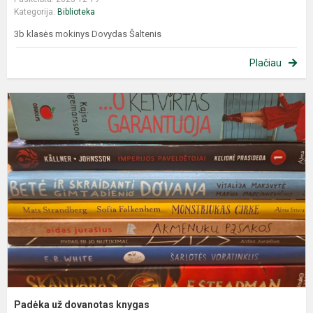
Kategorija:
Biblioteka
3b klasės mokinys Dovydas Šaltenis
Plačiau
Padėka už dovanotas knygas