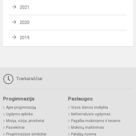
2021
2020
2019
Tvarkaraščiai
Progimnazija
Paslaugos
Apie progimnaziją
Visos dienos mokykla
Ugdymo aplinka
Neformalusis ugdymas
Misija, vizija, prioritetai
Pagalba mokiniams ir tėvams
Pasiekimai
Mokinių maitinimas
Progimnazijos simboliai
Patalpų nuoma