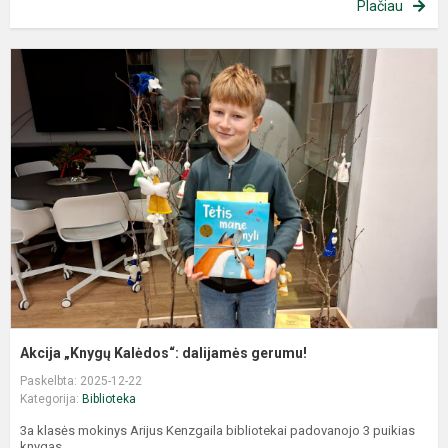
Plačiau
Akcija „Knygų Kalėdos“: dalijamės gerumu!
Paskelbta: 2025-12-22
Kategorija:
Biblioteka
3a klasės mokinys Arijus Kenzgaila bibliotekai padovanojo 3 puikias
knygas