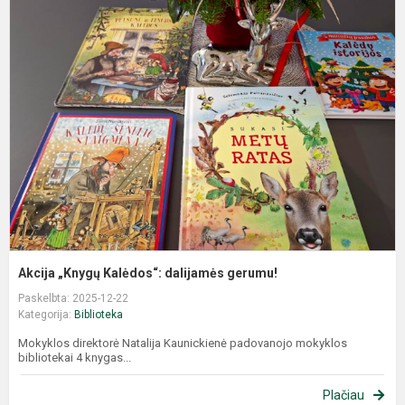
Akcija „Knygų Kalėdos“: dalijamės gerumu!
Paskelbta: 2025-12-22
Kategorija:
Biblioteka
Mokyklos direktorė Natalija Kaunickienė padovanojo mokyklos
bibliotekai 4 knygas...
Plačiau