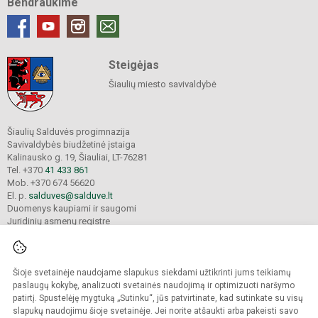
Bendraukime
Steigėjas
Šiaulių miesto savivaldybė
Šiaulių Salduvės progimnazija
Savivaldybės biudžetinė įstaiga
Kalinausko g. 19, Šiauliai, LT-76281
Tel. +370
41 433 861
Mob. +370 674 56620
El. p.
salduves@salduve.lt
Duomenys kaupiami ir saugomi
Juridinių asmenų registre
Įmonės kodas 190531560
Šioje svetainėje naudojame slapukus siekdami užtikrinti jums teikiamų
© 2026. Šiaulių Salduvės progimnazija. Visos teisės saugomos.
paslaugų kokybę, analizuoti svetainės naudojimą ir optimizuoti naršymo
Kopijuoti turinį be raštiško įstaigos administracijos sutikimo griežtai draudžiama.
patirtį. Spustelėję mygtuką „Sutinku“, jūs patvirtinate, kad sutinkate su visų
slapukų naudojimu šioje svetainėje. Jei norite atšaukti arba pakeisti savo