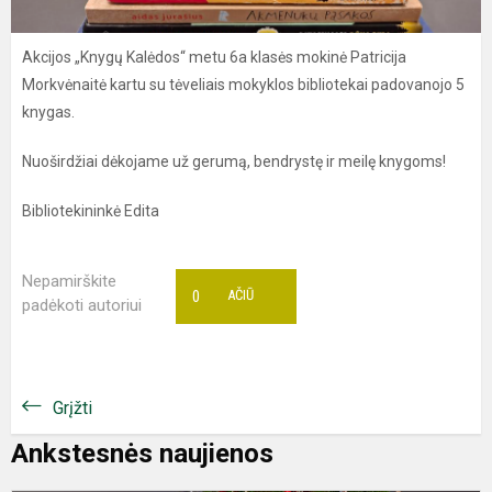
Akcijos „Knygų Kalėdos“ metu 6a klasės mokinė Patricija
Morkvėnaitė kartu su tėveliais mokyklos bibliotekai padovanojo 5
knygas.
Nuoširdžiai dėkojame už gerumą, bendrystę ir meilę knygoms!
Bibliotekininkė Edita
Nepamirškite
0
AČIŪ
padėkoti autoriui
Grįžti
Ankstesnės naujienos