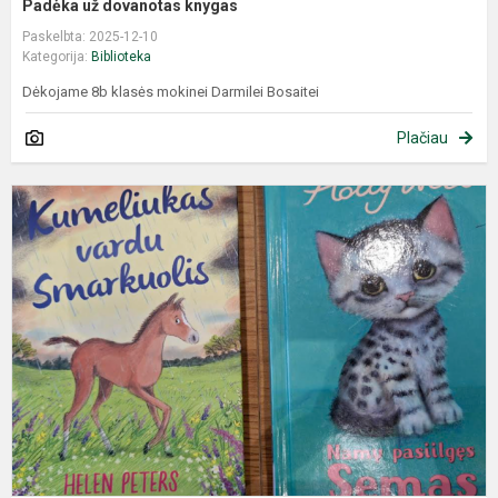
Padėka už dovanotas knygas
Paskelbta: 2025-12-10
Kategorija:
Biblioteka
Dėkojame 8b klasės mokinei Darmilei Bosaitei
Plačiau