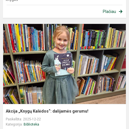
Plačiau
Akcija „Knygų Kalėdos“: dalijamės gerumu!
Paskelbta: 2025-12-22
Kategorija:
Biblioteka