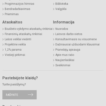
Progimnazijos himnas
Biblioteka
Bendradarbiavimas
Valgykla
Priėmimas
Ataskaitos
Informacija
Biudžeto vykdymo ataskaitų rinkiniai
Nuorodos
Finansinių ataskaitų rinkiniai
Laisvos darbo vietos
Lėšos veiklai viešinti
Konsultavimasis su visuomene
Projektinė veikla
Dažniausiai užduodami klausimai
1,2% parama
Pranešėjų apsauga
Viešieji pirkimai
Apie mus rašo
Naujienlaiškiai
Sveikinimai
Pastebėjote klaidų?
Turite pasiūlymų?
RAŠYKITE