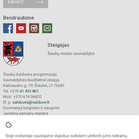
RAŠYKITE
Bendraukime
Steigėjas
Šiaulių miesto savivaldybė
Šiaulių Salduvės progimnazija
Savivaldybės biudžetinė įstaiga
Kalinausko g. 19, Šiauliai, LT-76281
Tel. +370
41 433 861
Mob. +370 674 56620
El. p.
salduves@salduve.lt
Duomenys kaupiami ir saugomi
Juridinių asmenų registre
Įmonės kodas 190531560
Šioje svetainėje naudojame slapukus siekdami užtikrinti jums teikiamų