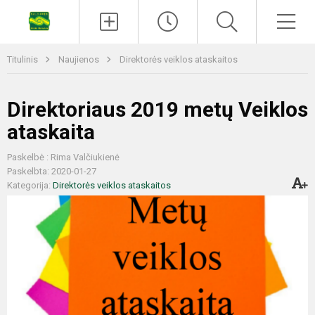
Titulinis
Naujienos
Direktorės veiklos ataskaitos
Direktoriaus 2019 metų Veiklos
ataskaita
Paskelbė : Rima Valčiukienė
Paskelbta: 2020-01-27
Kategorija:
Direktorės veiklos ataskaitos