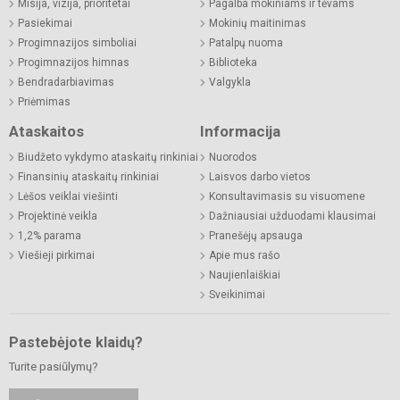
Misija, vizija, prioritetai
Pagalba mokiniams ir tėvams
Pasiekimai
Mokinių maitinimas
Progimnazijos simboliai
Patalpų nuoma
Progimnazijos himnas
Biblioteka
Bendradarbiavimas
Valgykla
Priėmimas
Ataskaitos
Informacija
Biudžeto vykdymo ataskaitų rinkiniai
Nuorodos
Finansinių ataskaitų rinkiniai
Laisvos darbo vietos
Lėšos veiklai viešinti
Konsultavimasis su visuomene
Projektinė veikla
Dažniausiai užduodami klausimai
1,2% parama
Pranešėjų apsauga
Viešieji pirkimai
Apie mus rašo
Naujienlaiškiai
Sveikinimai
Pastebėjote klaidų?
Turite pasiūlymų?