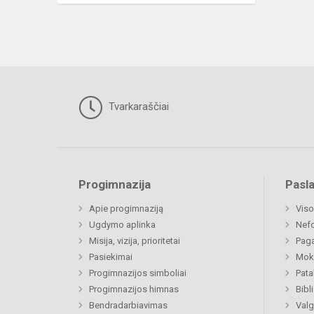
Tvarkaraščiai
Progimnazija
Pasl
Apie progimnaziją
Viso
Ugdymo aplinka
Nef
Misija, vizija, prioritetai
Paga
Pasiekimai
Moki
Progimnazijos simboliai
Pat
Progimnazijos himnas
Bibl
Bendradarbiavimas
Valg