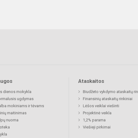
augos
Ataskaitos
s dienos mokykla
Biudžeto vykdymo ataskaitų rin
ormalusis ugdymas
Finansinių ataskaitų rinkiniai
lba mokiniams ir tėvams
Lėšos veiklai viešinti
nių maitinimas
Projektinė veikla
alpų nuoma
1,2% parama
ioteka
Viešieji pirkimai
ykla