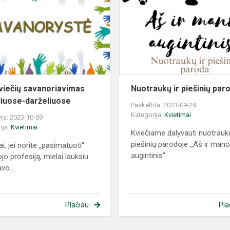
viečių savanoriavimas
Nuotraukų ir piešinių par
liuose-darželiuose
Paskelbta: 2023-09-29
Kategorija:
Kvietimai
ta: 2023-10-09
ija:
Kvietimai
Kviečiame dalyvauti nuotraukų
piešinių parodoje ,,Aš ir man
i, jei norite „pasimatuoti“
augintinis"
jo profesiją, mielai lauksiu
vo...
Plačiau
Pla