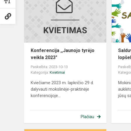
Konferencija ,,Jaunojo tyrėjo
Saldu
veikla 2023"
lopše
Paskelbta: 2023-10-13
Paskelb
Kategorija:
Kvietimai
Kategor
Kviečiame 2023 m. lapkričio 29 d.
Mokinia
dalyvauti mokslinėje-praktinėje
auklėto
konferencijoje...
jūsų sa
Plačiau