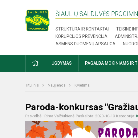
ŠIAULIŲ SALDUVĖS PROGIMN
STRUKTŪRA IR KONTAKTAI
TEISINĖ I
KORUPCIJOS PREVENCIJA
ADMINISTR
ASMENS DUOMENŲ APSAUGA
NUORO
UGDYMAS
PAGALBA MOKINIAMS IR 
Titulinis
Naujienos
Kvietimai
Paroda-konkursas "Gražia
Paskelbė : Rima Valčiukienė
Paskelbta: 2023-10-19
Kategorija:
K