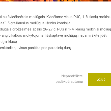
kti su šviečiančiais moliūgais. Kviečiame visus PUG, 1-8 klasių mokini
as". 5 gražiausius moliūgus išrinks komisija.
liūgais grožėsimės spalio 26-27 d. PUG ir 1-4 klasių mokiniai moliū
- anglų kalbos mokytojoms. Išskaptavę moliūgą, nepamirškite įdėti
rdę ir klasę.
ktadienį visus pasitiks prie paradinių durų.
Nepamirškite
0
AČIŪ
padėkoti autoriui