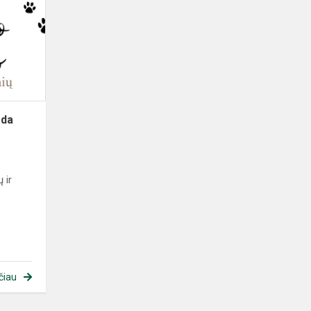
oda
 ir
o
čiau