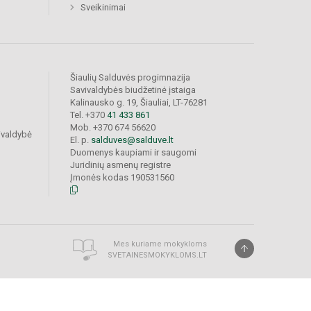
Sveikinimai
Šiaulių Salduvės progimnazija
Savivaldybės biudžetinė įstaiga
Kalinausko g. 19, Šiauliai, LT-76281
Tel. +370
41 433 861
Mob. +370 674 56620
ivaldybė
El. p.
salduves@salduve.lt
Duomenys kaupiami ir saugomi
Juridinių asmenų registre
Įmonės kodas 190531560
Mes kuriame mokykloms
SVETAINESMOKYKLOMS.LT