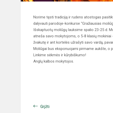
Norime tęsti tradiciją ir rudens atostogas pasiti
dalyvauti parodoje-konkurse "Gražiausias moliūg
Išskaptuotų moliūgų lauksime spalio 23-25 d. Mo
atneša savo mokytojoms, o 5-8 klasių mokiniai 
žvakutę ir ant kortelės užrašyti savo vardą, pava
Moliūgai bus eksponuojami pirmame aukšte, o pen
Linkime sėkmės ir kūrybiškumo!
Anglų kalbos mokytojos.
Grįžti