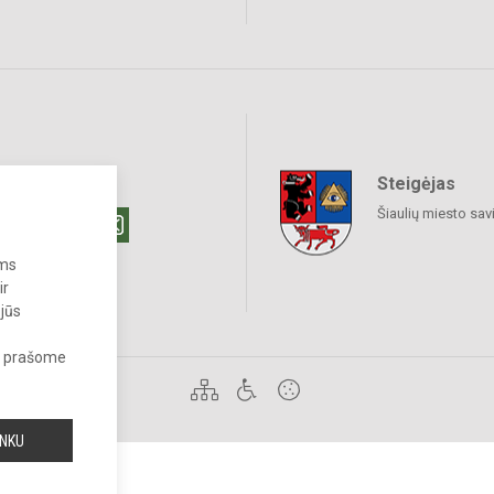
Steigėjas
raukime
Šiaulių miesto sav
ums
ir
 jūs
s, prašome
 draudžiama.
INKU