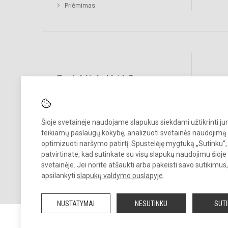
Priėmimas
Pastebėjote klaidų?
Bend
Turite pasiūlymų?
RAŠYKITE
Šioje svetainėje naudojame slapukus siekdami užtikrinti j
teikiamų paslaugų kokybę, analizuoti svetainės naudojimą 
optimizuoti naršymo patirtį. Spustelėję mygtuką „Sutinku“,
patvirtinate, kad sutinkate su visų slapukų naudojimu šioje
svetainėje. Jei norite atšaukti arba pakeisti savo sutikimu
apsilankyti
slapukų valdymo puslapyje
.
© 2026. Šiaulių Salduvės progimnazija. Visos teisės saugomos.
Kopijuoti turinį be raštiško įstaigos administracijos sutikimo griežtai
NUSTATYMAI
NESUTINKU
SUT