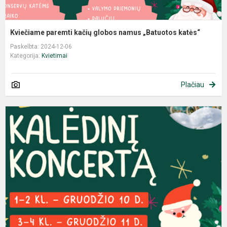
Kviečiame paremti kačių globos namus „Batuotos katės“
Paskelbta: 2024-12-06
Kategorija:
Kvietimai
Plačiau