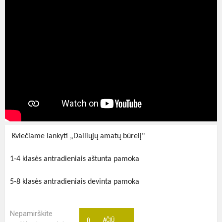
Kviečiame lankyti „Dailiųjų amatų būrelį"
1-4 klasės antradieniais aštunta pamoka
5-8 klasės antradieniais devinta pamoka
Nepamirškite
0
AČIŪ