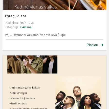
Pyragų diena
Paskelbta: 2024-10-31
Kategorija:
Kvietimai
VšĮ „Savanoriai vaikams“ vadovė Ieva Šuipė
Plačiau