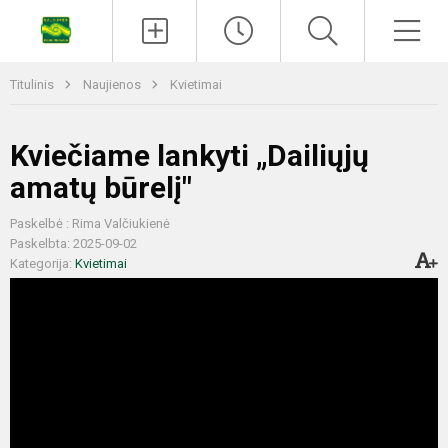
Titulinis
Naujienos
Kvietimai
Kviečiame lankyti „Dailiųjų
amatų būrelį"
Paskelbė : Rima Valčiukienė
Paskelbta: 2025-09-02
Kategorija:
Kvietimai