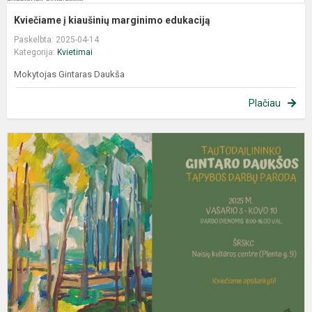
Kviečiame į kiaušinių marginimo edukaciją
Paskelbta: 2025-04-14
Kategorija:
Kvietimai
Mokytojas Gintaras Daukša
Plačiau