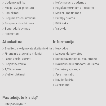
Ugdymo aplinka
Neformalusis ugdymas
Misija, vizija, prioritetai
Pagalba mokiniams ir tėvams
Pasiekimai
Mokinių maitinimas
Progimnazijos simboliai
Patalpų nuoma
Progimnazijos himnas
Biblioteka
Bendradarbiavimas
Valgykla
Priėmimas
Ataskaitos
Informacija
Biudžeto vykdymo ataskaitų rinkiniai
Nuorodos
Finansinių ataskaitų rinkiniai
Laisvos darbo vietos
Lėšos veiklai viešinti
Konsultavimasis su visuomene
Projektinė veikla
Dažniausiai užduodami klausimai
1,2% parama
Pranešėjų apsauga
Viešieji pirkimai
Apie mus rašo
Naujienlaiškiai
Sveikinimai
Pastebėjote klaidų?
Turite pasiūlymų?