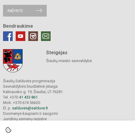
RAŠYKITE
Bendraukime
Steigėjas
Šiaulių miesto savivaldybė
Šiaulių Salduvės progimnazija
Savivaldybės biudžetinė įstaiga
Kalinausko g. 19, Šiauliai, LT-76281
Tel. +370
41 433 861
Mob. +370 674 56620
El. p.
salduves@salduve.lt
Duomenys kaupiami ir saugomi
Juridinių asmenų registre
Įmonės kodas 190531560