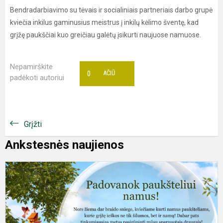
Bendradarbiavimo su tėvais ir socialiniais partneriais darbo grupė
kviečia inkilus gaminusius meistrus į inkilų kėlimo šventę, kad
grįžę paukščiai kuo greičiau galėtų įsikurti naujuose namuose.
Nepamirškite
0
AČIŪ
padėkoti autoriui
Grįžti
Ankstesnės naujienos