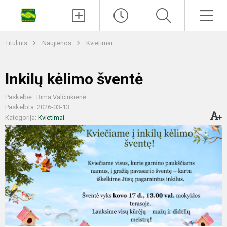
Titulinis
Naujienos
Kvietimai
Inkilų kėlimo šventė
Paskelbė : Rima Valčiukienė
Paskelbta: 2026-03-13
Kategorija:
Kvietimai