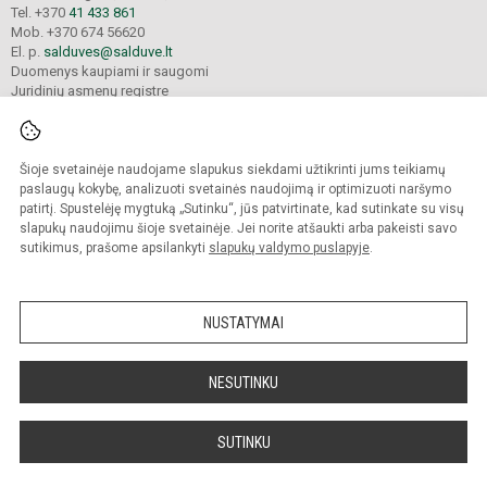
Tel. +370
41 433 861
Mob. +370 674 56620
El. p.
salduves@salduve.lt
Duomenys kaupiami ir saugomi
Juridinių asmenų registre
Įmonės kodas 190531560
Šioje svetainėje naudojame slapukus siekdami užtikrinti jums teikiamų
© 2026. Šiaulių Salduvės progimnazija. Visos teisės saugomos.
paslaugų kokybę, analizuoti svetainės naudojimą ir optimizuoti naršymo
Kopijuoti turinį be raštiško įstaigos administracijos sutikimo griežtai draudžiama.
patirtį. Spustelėję mygtuką „Sutinku“, jūs patvirtinate, kad sutinkate su visų
slapukų naudojimu šioje svetainėje. Jei norite atšaukti arba pakeisti savo
sutikimus, prašome apsilankyti
slapukų valdymo puslapyje
.
Mes kuriame mokykloms
SVETAINESMOKYKLOMS.LT
NUSTATYMAI
NESUTINKU
SUTINKU