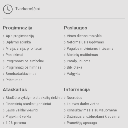
Tvarkaraščiai
Progimnazija
Paslaugos
Apie progimnaziją
Visos dienos mokykla
Ugdymo aplinka
Neformalusis ugdymas
Misija, vizija, prioritetai
Pagalba mokiniams ir tėvams
Pasiekimai
Mokinių maitinimas
Progimnazijos simboliai
Patalpų nuoma
Progimnazijos himnas
Biblioteka
Bendradarbiavimas
Valgykla
Priėmimas
Ataskaitos
Informacija
Biudžeto vykdymo ataskaitų rinkiniai
Nuorodos
Finansinių ataskaitų rinkiniai
Laisvos darbo vietos
Lėšos veiklai viešinti
Konsultavimasis su visuomene
Projektinė veikla
Dažniausiai užduodami klausimai
1,2% parama
Pranešėjų apsauga