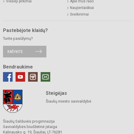
Viešieji pirkimai
Apie mus rašo
Naujienlaiškiai
Sveikinimai
Pastebėjote klaidų?
Turite pasiūlymų?
RAŠYKITE
Bendraukime
Steigėjas
Šiaulių miesto savivaldybė
Šiaulių Salduvės progimnazija
Savivaldybės biudžetinė įstaiga
Kalinausko g. 19, Šiauliai, LT-76281