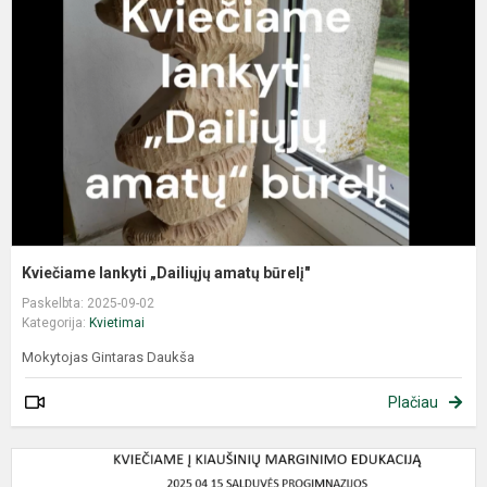
Kviečiame lankyti „Dailiųjų amatų būrelį"
Paskelbta: 2025-09-02
Kategorija:
Kvietimai
Mokytojas Gintaras Daukša
Plačiau