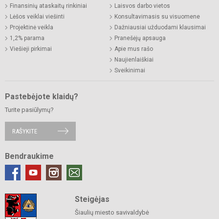
Finansinių ataskaitų rinkiniai
Laisvos darbo vietos
Lėšos veiklai viešinti
Konsultavimasis su visuomene
Projektinė veikla
Dažniausiai užduodami klausimai
1,2% parama
Pranešėjų apsauga
Viešieji pirkimai
Apie mus rašo
Naujienlaiškiai
Sveikinimai
Pastebėjote klaidų?
Turite pasiūlymų?
RAŠYKITE
Bendraukime
Steigėjas
Šiaulių miesto savivaldybė