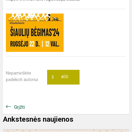
Nepamirškite
3
AČIŪ
padėkoti autoriui
Grįžti
Ankstesnės naujienos