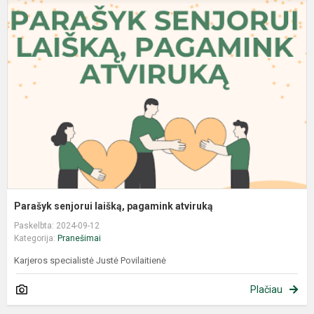
Parašyk senjorui laišką, pagamink atviruką
Paskelbta: 2024-09-12
Kategorija:
Pranešimai
Karjeros specialistė Justė Povilaitienė
Plačiau