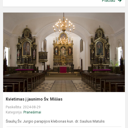
Plačiau
Kvietimas į jaunimo Šv. Mišias
Paskelbta: 2024-08-29
Kategorija:
Pranešimai
Šiaulių Šv. Jurgio parapijos klebonas kun. dr. Saulius Matulis