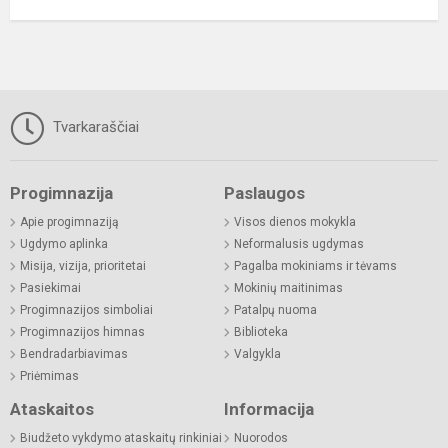
Tvarkaraščiai
Progimnazija
Paslaugos
Apie progimnaziją
Visos dienos mokykla
Ugdymo aplinka
Neformalusis ugdymas
Misija, vizija, prioritetai
Pagalba mokiniams ir tėvams
Pasiekimai
Mokinių maitinimas
Progimnazijos simboliai
Patalpų nuoma
Progimnazijos himnas
Biblioteka
Bendradarbiavimas
Valgykla
Priėmimas
Ataskaitos
Informacija
Biudžeto vykdymo ataskaitų rinkiniai
Nuorodos