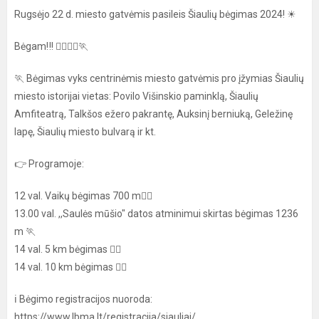
Rugsėjo 22 d. miesto gatvėmis pasileis Šiaulių bėgimas 2024! ☀
Bėgam‼️! 🏃‍♀️🏃‍♂️🏃
🏃 Bėgimas vyks centrinėmis miesto gatvėmis pro įžymias Šiaulių
miesto istorijai vietas: Povilo Višinskio paminklą, Šiaulių
Amfiteatrą, Talkšos ežero pakrantę, Auksinį berniuką, Geležinę
lapę, Šiaulių miesto bulvarą ir kt.
👉 Programoje:
12 val. Vaikų bėgimas 700 m🏃‍♀️
13.00 val. ,,Saulės mūšio" datos atminimui skirtas bėgimas 1236
m 🏃‍
14 val. 5 km bėgimas 🏃‍♂️
14 val. 10 km bėgimas 🤸‍♂️
ℹ️ Bėgimo registracijos nuoroda:
https://www.lbma.lt/registracija/siauliai/