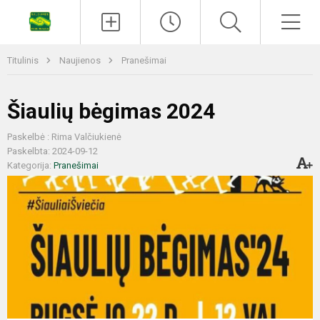
Titulinis
Naujienos
Pranešimai
Šiaulių bėgimas 2024
Paskelbė : Rima Valčiukienė
Paskelbta: 2024-09-12
Kategorija:
Pranešimai