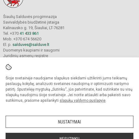
Šiaulių Salduvės progimnazija
Savivaldybės biudžetinė įstaiga
Kalinausko g. 19, Šiauliai, LT-76281
Tel. +370
41 433 861
Mob. +370 674 56620
El. p.
salduves@salduve.lt
Duomenys kaupiami ir saugomi
Juridinių asmenų registre
Įmonės kodas 190531560
Šioje svetainėje naudojame slapukus siekdami užtikrinti jums teikiamų
© 2026. Šiaulių Salduvės progimnazija. Visos teisės saugomos.
paslaugų kokybę, analizuoti svetainės naudojimą ir optimizuoti naršymo
Kopijuoti turinį be raštiško įstaigos administracijos sutikimo griežtai draudžiama.
patirtį. Spustelėję mygtuką „Sutinku“, jūs patvirtinate, kad sutinkate su visų
slapukų naudojimu šioje svetainėje. Jei norite atšaukti arba pakeisti savo
sutikimus, prašome apsilankyti
slapukų valdymo puslapyje
.
Mes kuriame mokykloms
SVETAINESMOKYKLOMS.LT
NUSTATYMAI
NESUTINKU