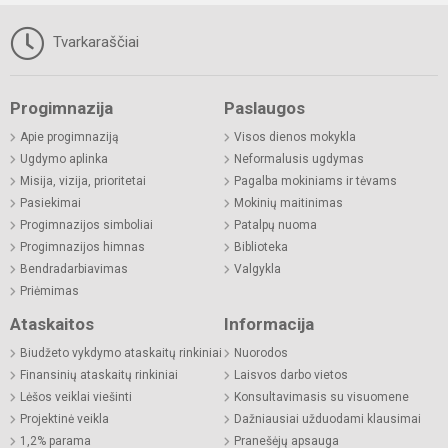
Tvarkaraščiai
Progimnazija
Paslaugos
Apie progimnaziją
Visos dienos mokykla
Ugdymo aplinka
Neformalusis ugdymas
Misija, vizija, prioritetai
Pagalba mokiniams ir tėvams
Pasiekimai
Mokinių maitinimas
Progimnazijos simboliai
Patalpų nuoma
Progimnazijos himnas
Biblioteka
Bendradarbiavimas
Valgykla
Priėmimas
Ataskaitos
Informacija
Biudžeto vykdymo ataskaitų rinkiniai
Nuorodos
Finansinių ataskaitų rinkiniai
Laisvos darbo vietos
Lėšos veiklai viešinti
Konsultavimasis su visuomene
Projektinė veikla
Dažniausiai užduodami klausimai
1,2% parama
Pranešėjų apsauga