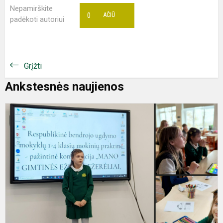
Nepamirškite
0
AČIŪ
padėkoti autoriui
Grįžti
Ankstesnės naujienos