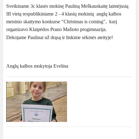
Sveikiname 3c klasės mokinę Pauliną Meškauskaitę laimėjusią
III vietą respublikiniame 2 - 4 klasių mokinių anglų kalbos
meninio skaitymo konkurse "Christmas is coming", kurį
organizavo Klaipėdos Prano Mašioto progimnazija.
Dėkojame Paulinai už drąsą ir linkime sėkmės ateityje!
Anglų kalbos mokytoja Evelina