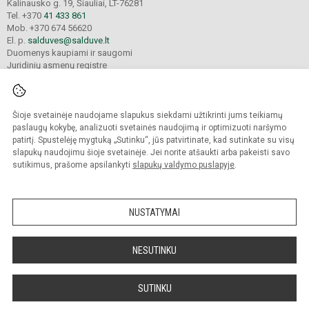
Kalinausko g. 19, Šiauliai, LT-76281
Tel. +370
41 433 861
Mob. +370 674 56620
El. p.
salduves@salduve.lt
Duomenys kaupiami ir saugomi
Juridinių asmenų registre
Įmonės kodas 190531560
Šioje svetainėje naudojame slapukus siekdami užtikrinti jums teikiamų
© 2026. Šiaulių Salduvės progimnazija. Visos teisės saugomos.
paslaugų kokybę, analizuoti svetainės naudojimą ir optimizuoti naršymo
Kopijuoti turinį be raštiško įstaigos administracijos sutikimo griežtai draudžiama.
patirtį. Spustelėję mygtuką „Sutinku“, jūs patvirtinate, kad sutinkate su visų
slapukų naudojimu šioje svetainėje. Jei norite atšaukti arba pakeisti savo
sutikimus, prašome apsilankyti
slapukų valdymo puslapyje
.
Mes kuriame mokykloms
SVETAINESMOKYKLOMS.LT
NUSTATYMAI
NESUTINKU
SUTINKU