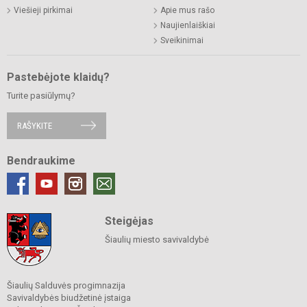
Viešieji pirkimai
Apie mus rašo
Naujienlaiškiai
Sveikinimai
Pastebėjote klaidų?
Turite pasiūlymų?
RAŠYKITE
Bendraukime
Steigėjas
Šiaulių miesto savivaldybė
Šiaulių Salduvės progimnazija
Savivaldybės biudžetinė įstaiga