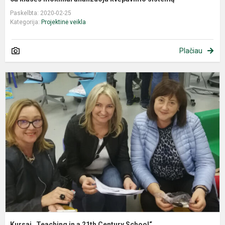
Paskelbta: 2020-02-25
Kategorija:
Projektinė veikla
Plačiau
Kursai „Teaching in a 21th Century School“