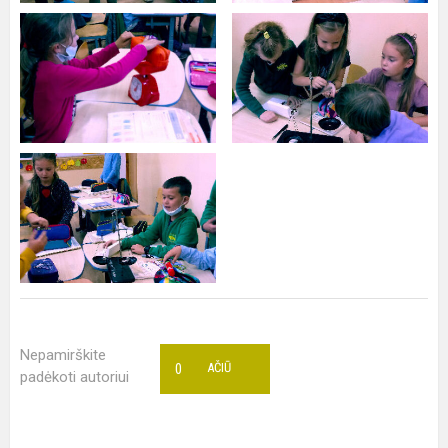
Nepamirškite
0
AČIŪ
padėkoti autoriui