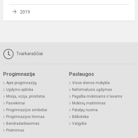
2019
Tvarkaraščiai
Progimnazija
Paslaugos
Apie progimnaziją
Visos dienos mokykla
Ugdymo aplinka
Neformalusis ugdymas
Misija, vizija, prioritetai
Pagalba mokiniams ir tėvams
Pasiekimai
Mokinių maitinimas
Progimnazijos simboliai
Patalpų nuoma
Progimnazijos himnas
Biblioteka
Bendradarbiavimas
Valgykla
Priėmimas