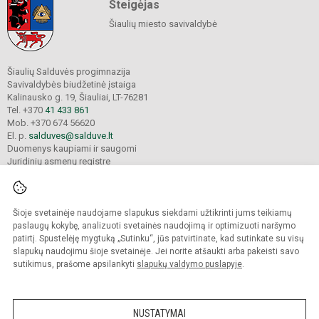
Steigėjas
Šiaulių miesto savivaldybė
Šiaulių Salduvės progimnazija
Savivaldybės biudžetinė įstaiga
Kalinausko g. 19, Šiauliai, LT-76281
Tel. +370
41 433 861
Mob. +370 674 56620
El. p.
salduves@salduve.lt
Duomenys kaupiami ir saugomi
Juridinių asmenų registre
Įmonės kodas 190531560
Šioje svetainėje naudojame slapukus siekdami užtikrinti jums teikiamų
© 2026. Šiaulių Salduvės progimnazija. Visos teisės saugomos.
paslaugų kokybę, analizuoti svetainės naudojimą ir optimizuoti naršymo
Kopijuoti turinį be raštiško įstaigos administracijos sutikimo griežtai draudžiama.
patirtį. Spustelėję mygtuką „Sutinku“, jūs patvirtinate, kad sutinkate su visų
slapukų naudojimu šioje svetainėje. Jei norite atšaukti arba pakeisti savo
sutikimus, prašome apsilankyti
slapukų valdymo puslapyje
.
Mes kuriame mokykloms
SVETAINESMOKYKLOMS.LT
NUSTATYMAI