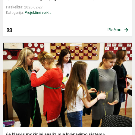
Paskelbta: 2020-02-27
Kategorija:
Projektinė veikla
Plačiau
6a klasės mokiniai analizuoja kvėpavimo sistemą