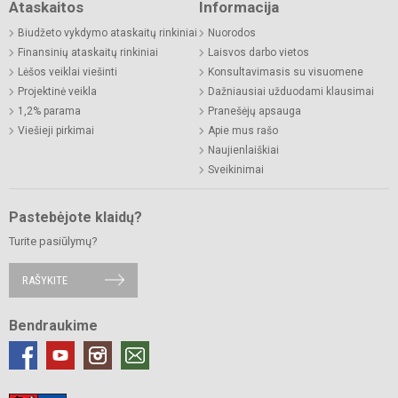
Ataskaitos
Informacija
Biudžeto vykdymo ataskaitų rinkiniai
Nuorodos
Finansinių ataskaitų rinkiniai
Laisvos darbo vietos
Lėšos veiklai viešinti
Konsultavimasis su visuomene
Projektinė veikla
Dažniausiai užduodami klausimai
1,2% parama
Pranešėjų apsauga
Viešieji pirkimai
Apie mus rašo
Naujienlaiškiai
Sveikinimai
Pastebėjote klaidų?
Turite pasiūlymų?
RAŠYKITE
Bendraukime