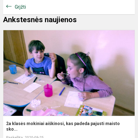
Grįžti
Ankstesnės naujienos
2a klasės mokiniai aiškinosi, kas padeda pajusti maisto
sko...
Paskelbta: 2020-09-25