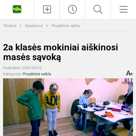
Titulinis
Naujienos
Projektinė veikla
2a klasės mokiniai aiškinosi
masės sąvoką
Paskelbta: 2020-09-25
Kategorija:
Projektinė veikla