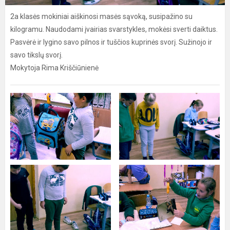
2a klasės mokiniai aiškinosi masės sąvoką, susipažino su
kilogramu. Naudodami įvairias svarstykles, mokėsi sverti daiktus.
Pasvėrė ir lygino savo pilnos ir tuščios kuprinės svorį. Sužinojo ir
savo tikslų svorį.
Mokytoja Rima Kriščiūnienė