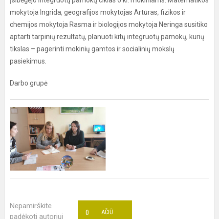
Įsibėgėjo integruotų pamokų ciklas 6 kl. mokiniams. Matematikos
mokytoja Ingrida, geografijos mokytojas Artūras, fizikos ir
chemijos mokytoja Rasma ir biologijos mokytoja Neringa susitiko
aptarti tarpinių rezultatų, planuoti kitų integruotų pamokų, kurių
tikslas – pagerinti mokinių gamtos ir socialinių mokslų
pasiekimus.
Darbo grupė
Nepamirškite
0
AČIŪ
padėkoti autoriui