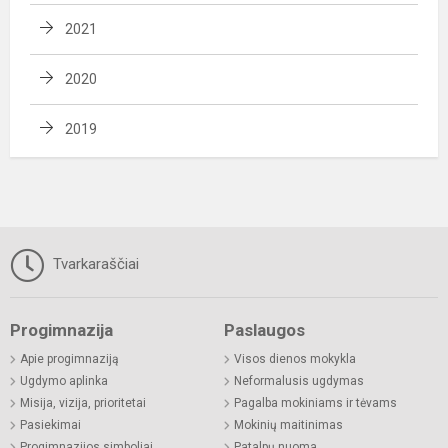
2021
2020
2019
Tvarkaraščiai
Progimnazija
Paslaugos
Apie progimnaziją
Visos dienos mokykla
Ugdymo aplinka
Neformalusis ugdymas
Misija, vizija, prioritetai
Pagalba mokiniams ir tėvams
Pasiekimai
Mokinių maitinimas
Progimnazijos simboliai
Patalpų nuoma