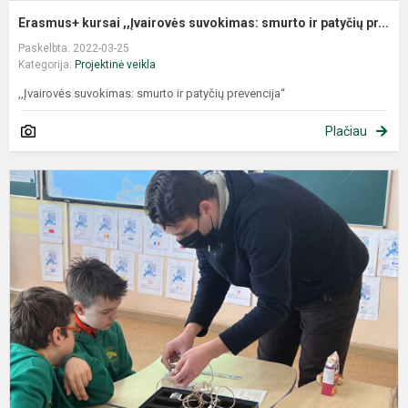
Erasmus+ kursai ,,Įvairovės suvokimas: smurto ir patyčių pr...
Paskelbta: 2022-03-25
Kategorija:
Projektinė veikla
,,Įvairovės suvokimas: smurto ir patyčių prevencija“
Plačiau