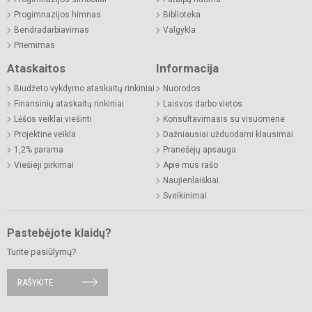
Progimnazijos himnas
Biblioteka
Bendradarbiavimas
Valgykla
Priėmimas
Ataskaitos
Informacija
Biudžeto vykdymo ataskaitų rinkiniai
Nuorodos
Finansinių ataskaitų rinkiniai
Laisvos darbo vietos
Lėšos veiklai viešinti
Konsultavimasis su visuomene
Projektinė veikla
Dažniausiai užduodami klausimai
1,2% parama
Pranešėjų apsauga
Viešieji pirkimai
Apie mus rašo
Naujienlaiškiai
Sveikinimai
Pastebėjote klaidų?
Turite pasiūlymų?
RAŠYKITE