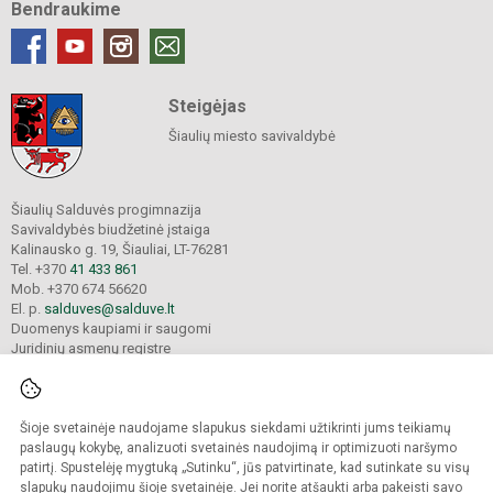
Bendraukime
Steigėjas
Šiaulių miesto savivaldybė
Šiaulių Salduvės progimnazija
Savivaldybės biudžetinė įstaiga
Kalinausko g. 19, Šiauliai, LT-76281
Tel. +370
41 433 861
Mob. +370 674 56620
El. p.
salduves@salduve.lt
Duomenys kaupiami ir saugomi
Juridinių asmenų registre
Įmonės kodas 190531560
Šioje svetainėje naudojame slapukus siekdami užtikrinti jums teikiamų
© 2026. Šiaulių Salduvės progimnazija. Visos teisės saugomos.
paslaugų kokybę, analizuoti svetainės naudojimą ir optimizuoti naršymo
Kopijuoti turinį be raštiško įstaigos administracijos sutikimo griežtai draudžiama.
patirtį. Spustelėję mygtuką „Sutinku“, jūs patvirtinate, kad sutinkate su visų
slapukų naudojimu šioje svetainėje. Jei norite atšaukti arba pakeisti savo