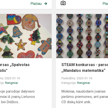
Plačiau
Pla
rsas „Spalvotas
STEAM konkursas - paro
lis"
,,Mandalos matematika“
ta: 2023-01-16
Paskelbta: 2023-01-16
ija:
Renginiai
Kategorija:
Renginiai
lioje parodoje dalyvavo
Mokiniai, naudodami įvairias
viai iš įvairių Lietuvos
piešimo priemones, ant pana
bei Didžios...
CD diskų kūrė unik...