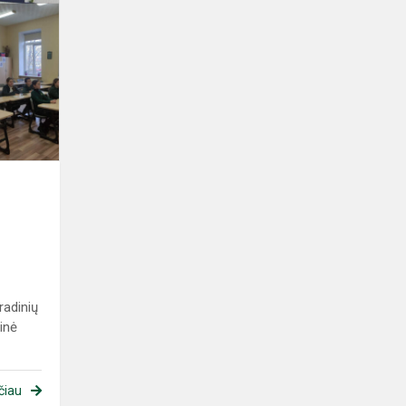
radinių
tinė
čiau