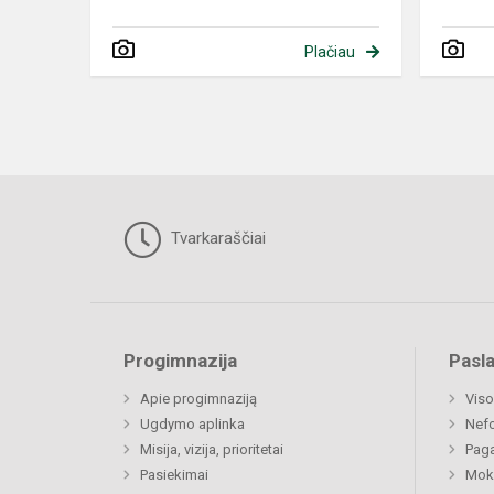
Plačiau
Tvarkaraščiai
Progimnazija
Pasl
Apie progimnaziją
Viso
Ugdymo aplinka
Nef
Misija, vizija, prioritetai
Paga
Pasiekimai
Moki