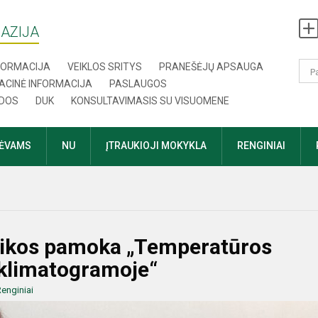
AZIJA
NFORMACIJA
VEIKLOS SRITYS
PRANEŠĖJŲ APSAUGA
ACINĖ INFORMACIJA
PASLAUGOS
DOS
DUK
KONSULTAVIMASIS SU VISUOMENE
TĖVAMS
NU
ĮTRAUKIOJI MOKYKLA
RENGINIAI
fizikos pamoka „Temperatūros
 klimatogramoje“
enginiai