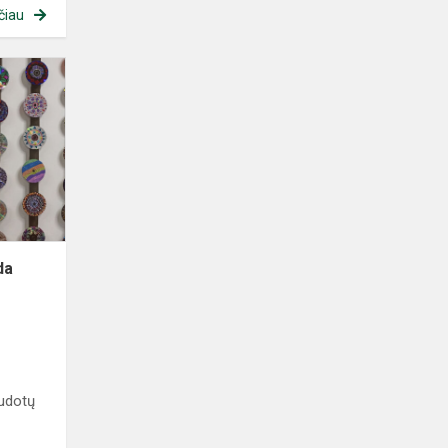
čiau
da
udotų