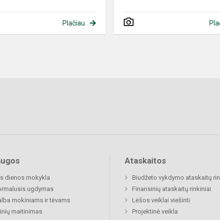
Plačiau
Pla
augos
Ataskaitos
s dienos mokykla
Biudžeto vykdymo ataskaitų rin
ormalusis ugdymas
Finansinių ataskaitų rinkiniai
lba mokiniams ir tėvams
Lėšos veiklai viešinti
nių maitinimas
Projektinė veikla