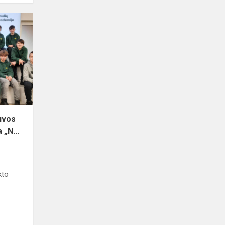
uvos
 „N...
kto