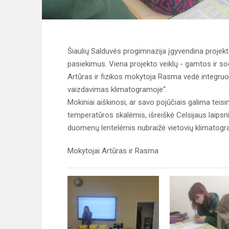
Šiaulių Salduvės progimnazija įgyvendina projekt
pasiekimus. Viena projekto veiklų - gamtos ir so
Artūras ir fizikos mokytoja Rasma vedė integr
vaizdavimas klimatogramoje“.
Mokiniai aiškinosi, ar savo pojūčiais galima teisi
temperatūros skalėmis, išreiškė Celsijaus laipsn
duomenų lentelėmis nubraižė vietovių klimatog
Mokytojai Artūras ir Rasma