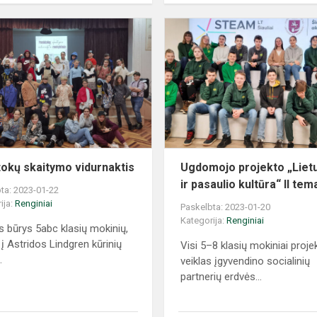
okų skaitymo vidurnaktis
Ugdomojo projekto „Liet
ir pasaulio kultūra“ II tema
ta: 2023-01-22
ija:
Renginiai
Paskelbta: 2023-01-20
Kategorija:
Renginiai
 būrys 5abc klasių mokinių,
 į Astridos Lindgren kūrinių
Visi 5–8 klasių mokiniai proje
.
veiklas įgyvendino socialinių
partnerių erdvės...