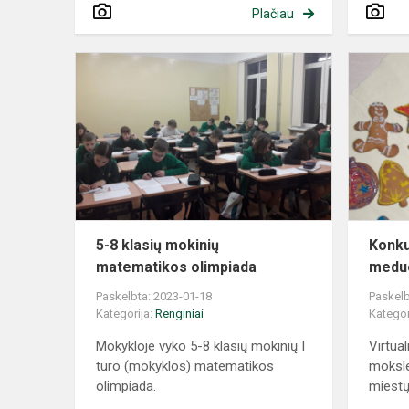
Plačiau
5-8 klasių mokinių
Konku
matematikos olimpiada
meduo
Paskelbta: 2023-01-18
Paskelb
Kategorija:
Renginiai
Kategor
Mokykloje vyko 5-8 klasių mokinių I
Virtua
turo (mokyklos) matematikos
mokslei
olimpiada.
miestų 