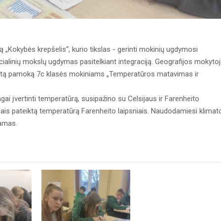
ą „Kokybės krepšelis“, kurio tikslas - gerinti mokinių ugdymosi
cialinių mokslų ugdymas pasitelkiant integraciją. Geografijos mokyto
uotą pamoką 7c klasės mokiniams „Temperatūros matavimas ir
ngai įvertinti temperatūrą, susipažino su Celsijaus ir Farenheito
iais pateiktą temperatūrą Farenheito laipsniais. Naudodamiesi klimat
ramas.