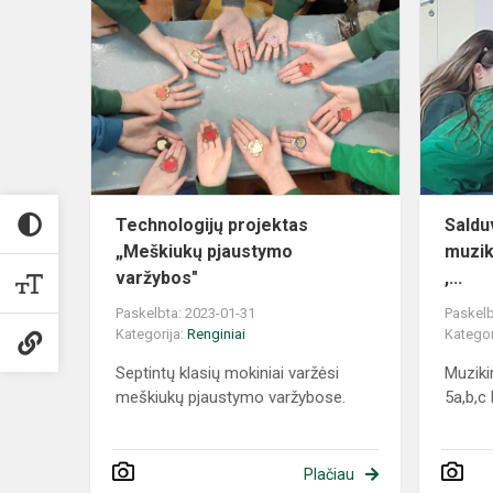
Technologijų projektas
Saldu
„Meškiukų pjaustymo
muzik
varžybos"
,...
Paskelbta: 2023-01-31
Paskelb
Kategorija:
Renginiai
Kategor
Septintų klasių mokiniai varžėsi
Muziki
meškiukų pjaustymo varžybose.
5a,b,c
Plačiau