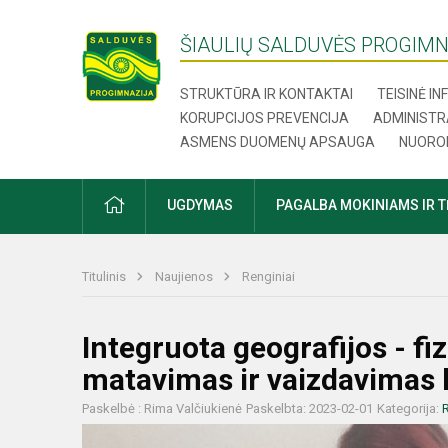
ŠIAULIŲ SALDUVĖS PROGIMN
STRUKTŪRA IR KONTAKTAI
TEISINĖ I
KORUPCIJOS PREVENCIJA
ADMINISTR
ASMENS DUOMENŲ APSAUGA
NUORO
UGDYMAS
PAGALBA MOKINIAMS IR 
Titulinis
Naujienos
Renginiai
Integruota geografijos - 
matavimas ir vaizdavimas
Paskelbė : Rima Valčiukienė
Paskelbta: 2023-02-01
Kategorija:
R