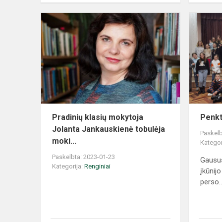
Pradinių klasių mokytoja
Penkt
Jolanta Jankauskienė tobulėja
Paskelb
moki...
Kategor
Paskelbta: 2023-01-23
Gausus
Kategorija:
Renginiai
įkūnijo
perso..