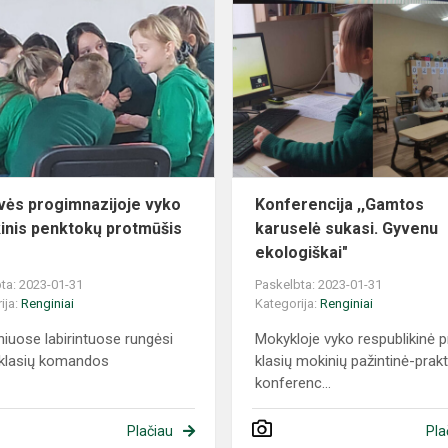
vės progimnazijoje vyko
Konferencija ,,Gamtos
inis penktokų protmūšis
karuselė sukasi. Gyvenu
ekologiškai"
ta: 2023-01-31
Paskelbta: 2023-01-31
ija:
Renginiai
Kategorija:
Renginiai
niuose labirintuose rungėsi
Mokykloje vyko respublikinė p
 klasių komandos
klasių mokinių pažintinė-prak
konferenc...
Plačiau
Pla