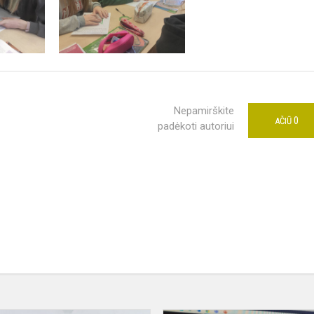
Nepamirškite
0
AČIŪ
padėkoti autoriui