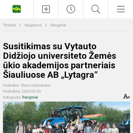
Titulinis
Naujienos
Renginiai
Susitikimas su Vytauto
Didžiojo universiteto Žemės
ūkio akademijos partneriais
Šiauliuose AB „Lytagra“
Paskelbė : Rima Valčiukienė
Paskelbta: 2023-05-30
Kategorija:
Renginiai