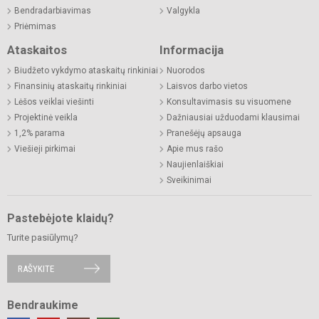
Bendradarbiavimas
Valgykla
Priėmimas
Ataskaitos
Informacija
Biudžeto vykdymo ataskaitų rinkiniai
Nuorodos
Finansinių ataskaitų rinkiniai
Laisvos darbo vietos
Lėšos veiklai viešinti
Konsultavimasis su visuomene
Projektinė veikla
Dažniausiai užduodami klausimai
1,2% parama
Pranešėjų apsauga
Viešieji pirkimai
Apie mus rašo
Naujienlaiškiai
Sveikinimai
Pastebėjote klaidų?
Turite pasiūlymų?
RAŠYKITE
Bendraukime