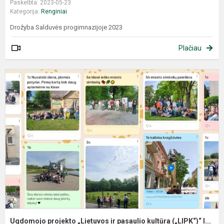
Paskelbta: 2023-05-23
Kategorija:
Renginiai
Drožyba Salduvės progimnazijoje 2023
Plačiau
Ugdomojo projekto „Lietuvos ir pasaulio kultūra („LIPK“)“ I...