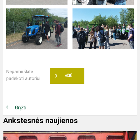
Nepamirškite
0
AČIŪ
padėkoti autoriui
Grįžti
Ankstesnės naujienos