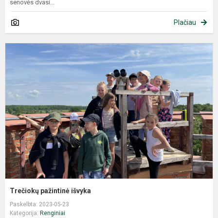
senovės dvasi...
Plačiau
Trečiokų pažintinė išvyka
Paskelbta: 2023-05-23
Kategorija:
Renginiai