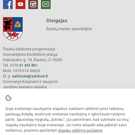
Steigėjas
Šiaulių miesto savivaldybė
Šiaulių Salduvės progimnazija
Savivaldybės biudžetinė įstaiga
Kalinausko g. 19, Šiauliai, LT-76281
Tel. +370
41 433 861
Mob. +370 674 56620
El. p.
salduves@salduve.lt
Duomenys kaupiami ir saugomi
Juridinių asmenų registre
Įmonės kodas 190531560
Šioje svetainėje naudojame slapukus siekdami užtikrinti jums teikiamų
© 2026. Šiaulių Salduvės progimnazija. Visos teisės saugomos.
paslaugų kokybę, analizuoti svetainės naudojimą ir optimizuoti naršymo
Kopijuoti turinį be raštiško įstaigos administracijos sutikimo griežtai draudžiama.
patirtį. Spustelėję mygtuką „Sutinku“, jūs patvirtinate, kad sutinkate su visų
slapukų naudojimu šioje svetainėje. Jei norite atšaukti arba pakeisti savo
sutikimus, prašome apsilankyti
slapukų valdymo puslapyje
.