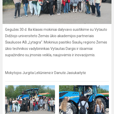
Gegužės 30 d. 8a klasės mokiniai dalyvavo susitikime su Vytauto
Didžiojo universiteto Žemės ūkio akademijos partneriais
Šiauliuose AB „Lytagra“. Mokinius pasitiko Šiaulių regiono Žemės
ūkio technikos vadybininkas Vytautas Dargis ir išsamiai
supažindino su įmonės veikla, naujovėmis ir inovacijomis.
Mokytojos Jurgita Leliūnienė ir Danutė Jasiukaitytė