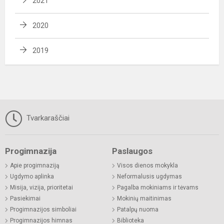
2021
2020
2019
Tvarkaraščiai
Progimnazija
Paslaugos
Apie progimnaziją
Visos dienos mokykla
Ugdymo aplinka
Neformalusis ugdymas
Misija, vizija, prioritetai
Pagalba mokiniams ir tėvams
Pasiekimai
Mokinių maitinimas
Progimnazijos simboliai
Patalpų nuoma
Progimnazijos himnas
Biblioteka