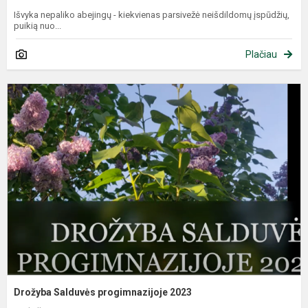
Išvyka nepaliko abejingų - kiekvienas parsivežė neišdildomų įspūdžių,
puikią nuo...
Plačiau
Drožyba Salduvės progimnazijoje 2023