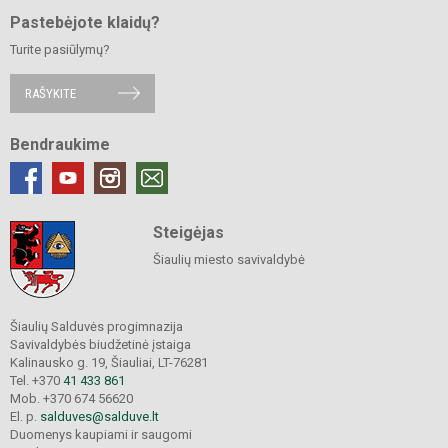
Pastebėjote klaidų?
Turite pasiūlymų?
RAŠYKITE
Bendraukime
Steigėjas
Šiaulių miesto savivaldybė
Šiaulių Salduvės progimnazija
Savivaldybės biudžetinė įstaiga
Kalinausko g. 19, Šiauliai, LT-76281
Tel. +370
41 433 861
Mob. +370 674 56620
El. p.
salduves@salduve.lt
Duomenys kaupiami ir saugomi