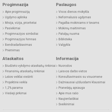
Progimnazija
Paslaugos
Apie progimnaziją
Visos dienos mokykla
Ugdymo aplinka
Neformalusis ugdymas
Misija, vizija, prioritetai
Pagalba mokiniams ir tėvams
Pasiekimai
Mokinių maitinimas
Progimnazijos simboliai
Patalpų nuoma
Progimnazijos himnas
Biblioteka
Bendradarbiavimas
Valgykla
Priėmimas
Ataskaitos
Informacija
Biudžeto vykdymo ataskaitų rinkiniai
Nuorodos
Finansinių ataskaitų rinkiniai
Laisvos darbo vietos
Lėšos veiklai viešinti
Konsultavimasis su visuomene
Projektinė veikla
Dažniausiai užduodami klausimai
1,2% parama
Pranešėjų apsauga
Viešieji pirkimai
Apie mus rašo
Naujienlaiškiai
Sveikinimai