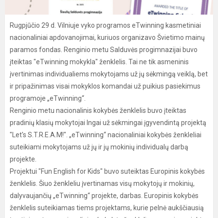
Rugpjūčio 29 d. Vilniuje vyko programos eTwinning kasmetiniai
nacionaliniai apdovanojimai, kuriuos organizavo Švietimo mainų
paramos fondas. Renginio metu Salduvės progimnazijai buvo
įteiktas "eTwinning mokykla" ženklelis. Tai ne tik asmeninis
įvertinimas individualiems mokytojams už jų sėkmingą veiklą, bet
ir pripažinimas visai mokyklos komandai už puikius pasiekimus
programoje „eTwinning“.
Renginio metu nacionalinis kokybės ženklelis buvo įteiktas
pradinių klasių mokytojai Ingai už sėkmingai įgyvendintą projektą
"Let's S.T.R.E.A.M!". „eTwinning“ nacionaliniai kokybės ženkleliai
suteikiami mokytojams už jų ir jų mokinių individualų darbą
projekte.
Projektui "Fun English for Kids" buvo suteiktas Europinis kokybės
ženklelis. Šiuo ženkleliu įvertinamas visų mokytojų ir mokinių,
dalyvaujančių „eTwinning“ projekte, darbas. Europinis kokybės
ženklelis suteikiamas tiems projektams, kurie pelnė aukščiausią