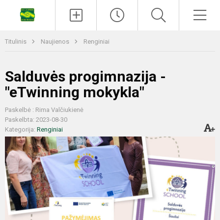
Titulinis
Naujienos
Renginiai
Salduvės progimnazija -
"eTwinning mokykla"
Paskelbė : Rima Valčiukienė
Paskelbta: 2023-08-30
Kategorija:
Renginiai