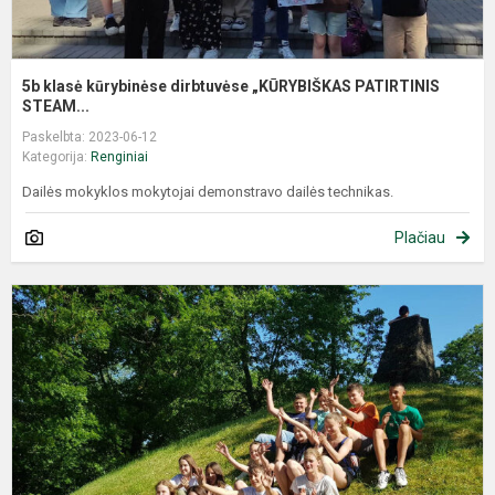
5b klasė kūrybinėse dirbtuvėse „KŪRYBIŠKAS PATIRTINIS
STEAM...
Paskelbta: 2023-06-12
Kategorija:
Renginiai
Dailės mokyklos mokytojai demonstravo dailės technikas.
Plačiau