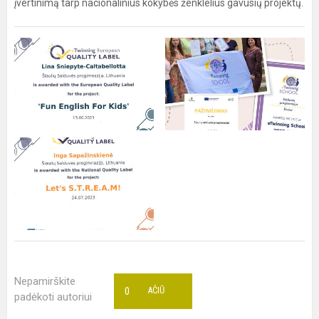
įvertinimą tarp nacionalinius kokybės ženklelius gavusių projektų.
Nepamirškite
0
AČIŪ
padėkoti autoriui