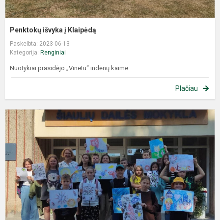
Penktokų išvyka į Klaipėdą
Paskelbta: 2023-06-13
Kategorija:
Renginiai
Nuotykiai prasidėjo „Vinetu“ indėnų kaime.
Plačiau