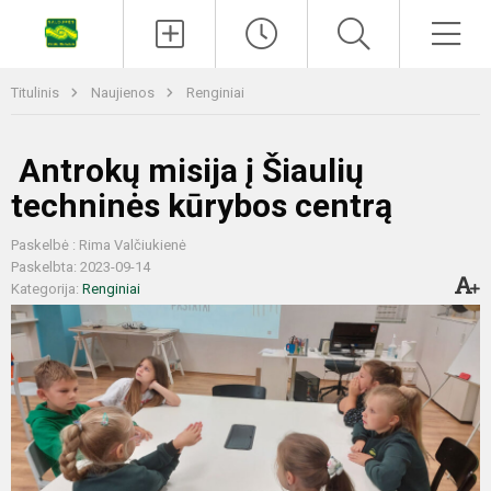
Titulinis
Naujienos
Renginiai
Antrokų misija į Šiaulių
techninės kūrybos centrą
Paskelbė : Rima Valčiukienė
Paskelbta: 2023-09-14
Kategorija:
Renginiai