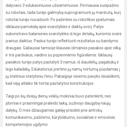
dalyvavo 3 edukaciniuose užsiėmimuose. Pirmiausia susipažino
su robotais, tada turėjo galimybę suprogramuoti jų maršrutą, kurį
robotai turėjo nuvažiuoti. Po pažinties su robotikos ypatumais
išklausė pamokėlę apie svarstykles ir daiktų svorį. Patys
sukonstravo balansines svarstykles iš lego detalių, kuriomis svėrė
įvairius daiktus. Paskui turėjo reflektuoti rezultatus su bandymo
draugais. Galiausiai tamsoje klausėsi išmanios pasakos apie vilką
ir tris paršiukus, vaidino su popierinėmis figūrėlėmis. Išklausę
pasakos turėjo patys pastatyti 3 namus: iš šiaudelių, pagaliukų ir
lego kaladėlių. Edukatorius įvertino jų namų tvirtumą pūsdamas į
jų statinius statybiniu fenu. Pabaigoje visiems pavyko išsiaiškinti,
kad vėją atlaiko tik tvirtai pastatytos konstrukcijos.
Taigi po šių dviejų dienų veiklų mokiniai buvo patenkinti, nes
įdomiai ir prasmingai praleido laiką, sužinojo daugybę naujų
dalykų. O mes džiaugiamės galėję prisidėti prie antrokų
komunikavimo, pažinimo, kūrybiškumo, socialinės ir emocinės
kompetencijos ugdymo.