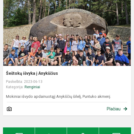
Šeštokų išvyka į Anykščius
Paskelbta: 2023-06-13
Kategorija:
Renginiai
Mokiniai išvydo apdainuotąjį Anykščių šilelį, Puntuko akmenį.
Plačiau