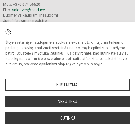
Mob. +370 674 56620
El. p.
salduves@salduve.lt
Duomenys kaupiami ir saugomi
Juridinių asmenų registre
Įmonės kodas 190531560
Šioje svetainėje naudojame slapukus siekdami užtikrinti jums teikiamų
© 2026. Šiaulių Salduvės progimnazija. Visos teisės saugomos.
paslaugų kokybę, analizuoti svetainės naudojimą ir optimizuoti naršymo
Kopijuoti turinį be raštiško įstaigos administracijos sutikimo griežtai draudžiama.
patirtį. Spustelėję mygtuką „Sutinku“, jūs patvirtinate, kad sutinkate su visų
slapukų naudojimu šioje svetainėje. Jei norite atšaukti arba pakeisti savo
sutikimus, prašome apsilankyti
slapukų valdymo puslapyje
.
Mes kuriame mokykloms
SVETAINESMOKYKLOMS.LT
NUSTATYMAI
NESUTINKU
SUTINKU