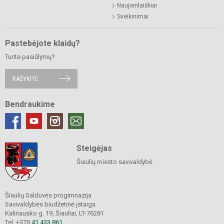
Naujienlaiškiai
Sveikinimai
Pastebėjote klaidų?
Turite pasiūlymų?
RAŠYKITE
Bendraukime
Steigėjas
Šiaulių miesto savivaldybė
Šiaulių Salduvės progimnazija
Savivaldybės biudžetinė įstaiga
Kalinausko g. 19, Šiauliai, LT-76281
Tel. +370
41 433 861