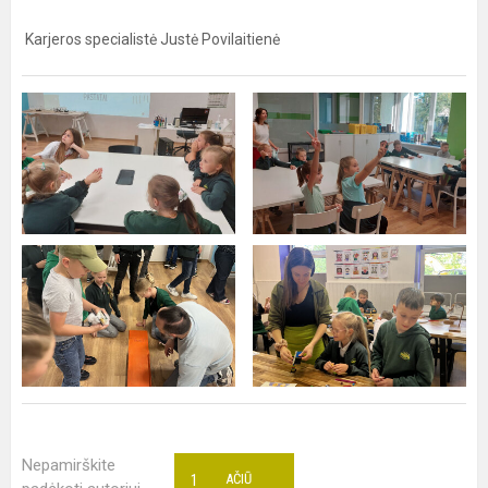
Karjeros specialistė Justė Povilaitienė
Nepamirškite
1
AČIŪ