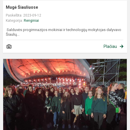
Mugė Šiauliuose
Paskelbta: 2023-09-12
Kategorija:
Renginiai
Salduvės progimnazijos mokiniai ir technologijų mokytojas dalyvavo
Šiaulių...
Plačiau