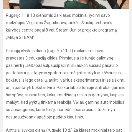
Rugsėjo 11 ir 13 dienomis 2a klasės mokiniai, lydimi savo
mokytojos Virginijos Žvigaitienės, lankėsi Šiaulių techninės
kūrybos centre pagal 8 val. Steam Junior projekto programą
„Misija STEAM“.
Pirmąją išvykos dieną (rugsėjo 11 d.) mokiniams buvo
pravestas 3 edukacijų ciklas. Pirmiausia jie turėjo galimybę
pasinerti į LEGO pasaulį, susipažinti su aukščiausiais pasaulio
pastatais ir jų statymo ypatumais, mėginti statyti aukščiausius
bokštus iš lego detalių, atlikti įvairius eksperimentus ir išsiaiškinti,
ar jų pastatyti bokštai tvirti. Paskui laboratorijoje antrokai gamino
šampūną, susipažino, kokių medžiagų reikia jo gamybai, kaip jas
maišyti, kad įvyktų tinkama reakcija. Vėliau gamino automobilius
su apsaugomis, kurie turėjo nuriedėti pasvirusiu tiltu žemyn
nesudaužydami apačioje padėto kiaušinio.
Antrąją išvykos dieną (rugsėjo 13 d.) 2a klasės mokiniai taip pat