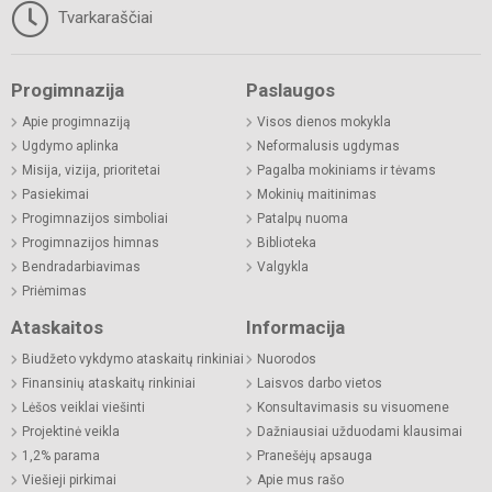
Tvarkaraščiai
Progimnazija
Paslaugos
Apie progimnaziją
Visos dienos mokykla
Ugdymo aplinka
Neformalusis ugdymas
Misija, vizija, prioritetai
Pagalba mokiniams ir tėvams
Pasiekimai
Mokinių maitinimas
Progimnazijos simboliai
Patalpų nuoma
Progimnazijos himnas
Biblioteka
Bendradarbiavimas
Valgykla
Priėmimas
Ataskaitos
Informacija
Biudžeto vykdymo ataskaitų rinkiniai
Nuorodos
Finansinių ataskaitų rinkiniai
Laisvos darbo vietos
Lėšos veiklai viešinti
Konsultavimasis su visuomene
Projektinė veikla
Dažniausiai užduodami klausimai
1,2% parama
Pranešėjų apsauga
Viešieji pirkimai
Apie mus rašo