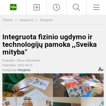
Titulinis
Naujienos
Renginiai
Integruota fizinio ugdymo ir
technologijų pamoka ,,Sveika
mityba“
Paskelbė : Rima Valčiukienė
Paskelbta: 2023-09-23
Kategorija:
Renginiai