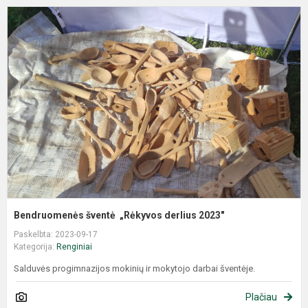
Bendruomenės šventė „Rėkyvos derlius 2023"
Paskelbta: 2023-09-17
Kategorija:
Renginiai
Salduvės progimnazijos mokinių ir mokytojo darbai šventėje.
Plačiau