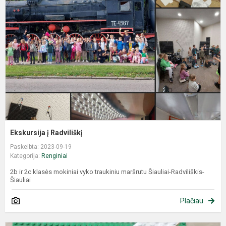
Ekskursija į Radviliškį
Paskelbta: 2023-09-19
Kategorija:
Renginiai
2b ir 2c klasės mokiniai vyko traukiniu maršrutu Šiauliai-Radviliškis-
Šiauliai
Plačiau