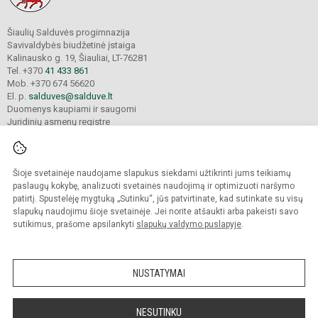
Šiaulių Salduvės progimnazija
Savivaldybės biudžetinė įstaiga
Kalinausko g. 19, Šiauliai, LT-76281
Tel. +370
41 433 861
Mob. +370 674 56620
El. p.
salduves@salduve.lt
Duomenys kaupiami ir saugomi
Juridinių asmenų registre
Įmonės kodas 190531560
Šioje svetainėje naudojame slapukus siekdami užtikrinti jums teikiamų
© 2026. Šiaulių Salduvės progimnazija. Visos teisės saugomos.
paslaugų kokybę, analizuoti svetainės naudojimą ir optimizuoti naršymo
Kopijuoti turinį be raštiško įstaigos administracijos sutikimo griežtai draudžiama.
patirtį. Spustelėję mygtuką „Sutinku“, jūs patvirtinate, kad sutinkate su visų
slapukų naudojimu šioje svetainėje. Jei norite atšaukti arba pakeisti savo
sutikimus, prašome apsilankyti
slapukų valdymo puslapyje
.
Mes kuriame mokykloms
SVETAINESMOKYKLOMS.LT
NUSTATYMAI
NESUTINKU