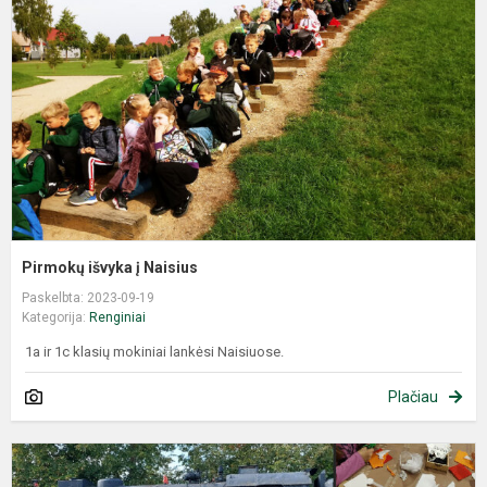
Pirmokų išvyka į Naisius
Paskelbta: 2023-09-19
Kategorija:
Renginiai
1a ir 1c klasių mokiniai lankėsi Naisiuose.
Plačiau