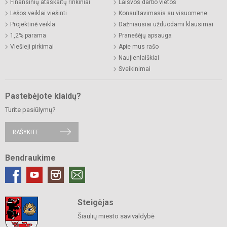
Finansinių ataskaitų rinkiniai
Laisvos darbo vietos
Lėšos veiklai viešinti
Konsultavimasis su visuomene
Projektinė veikla
Dažniausiai užduodami klausimai
1,2% parama
Pranešėjų apsauga
Viešieji pirkimai
Apie mus rašo
Naujienlaiškiai
Sveikinimai
Pastebėjote klaidų?
Turite pasiūlymų?
RAŠYKITE
Bendraukime
Steigėjas
Šiaulių miesto savivaldybė