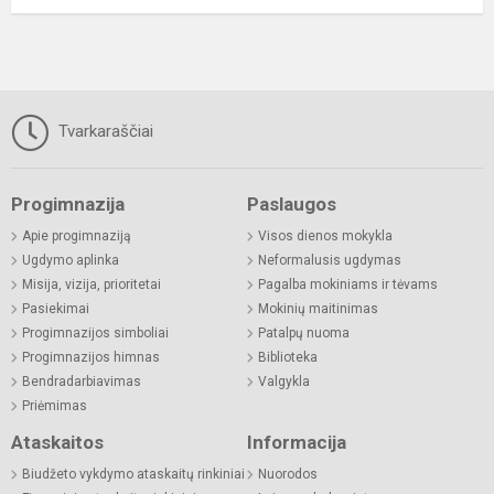
Tvarkaraščiai
Progimnazija
Paslaugos
Apie progimnaziją
Visos dienos mokykla
Ugdymo aplinka
Neformalusis ugdymas
Misija, vizija, prioritetai
Pagalba mokiniams ir tėvams
Pasiekimai
Mokinių maitinimas
Progimnazijos simboliai
Patalpų nuoma
Progimnazijos himnas
Biblioteka
Bendradarbiavimas
Valgykla
Priėmimas
Ataskaitos
Informacija
Biudžeto vykdymo ataskaitų rinkiniai
Nuorodos