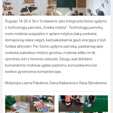
Rugsėjo 18-20 d. 5b ir 5c klasėms vyko integruota fizinio ugdymo
ir technologijų pamoka ,,Sveika mityba“. Technologijų pamokų
metu mokiniai susipažino ir aptarė mitybos įtaką sveikatai,
domėjosi ką reikia valgyti, kad pakankamai gauti energijos ir būti
fiziškai aktyviam. Per fizinio ugdymo pamoką, pasikartoję apie
sveikatai palankius mitybos įpročius, mokiniai atliko ne tik
sportines, bet ir teorines užduotis. Džiugu, kad dirbdami
komandomis mokiniai ugdėsi pažinimo, komunikavimo bei
sveikos gyvensenos kompetencijas.
Mokytojos Laima Paliulienė, Diana Kaikarienė ir Rasa Šlenderienė