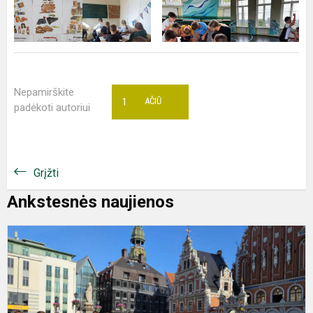
Nepamirškite
1
AČIŪ
padėkoti autoriui
Grįžti
Ankstesnės naujienos