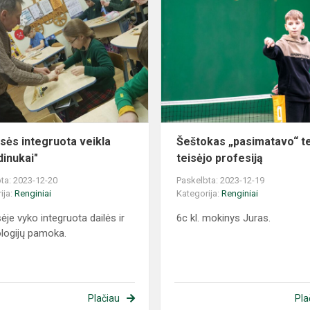
asės integruota veikla
Šeštokas „pasimatavo“ t
dinukai"
teisėjo profesiją
ta: 2023-12-20
Paskelbta: 2023-12-19
ija:
Renginiai
Kategorija:
Renginiai
ėje vyko integruota dailės ir
6c kl. mokinys Juras.
logijų pamoka.
Plačiau
Pla