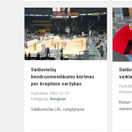
Salduviečių
Salduv
bendruomeniškumo kūrimas
veikl
per krepšinio varžybas
Paskelb
Kategor
Paskelbta: 2023-12-19
Kategorija:
Renginiai
Keturi
savano
Salduviečiai LKL rungtynėse.