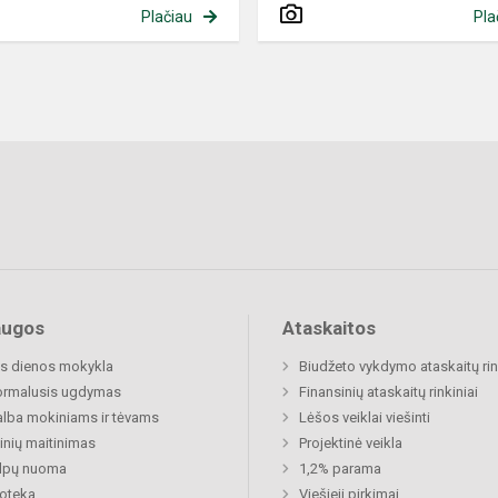
Plačiau
Pla
augos
Ataskaitos
s dienos mokykla
Biudžeto vykdymo ataskaitų rin
ormalusis ugdymas
Finansinių ataskaitų rinkiniai
lba mokiniams ir tėvams
Lėšos veiklai viešinti
nių maitinimas
Projektinė veikla
alpų nuoma
1,2% parama
ioteka
Viešieji pirkimai