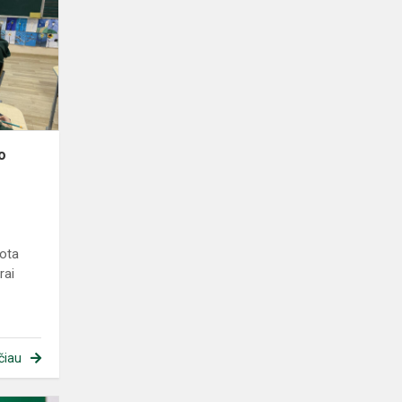
o
uota
rai
čiau