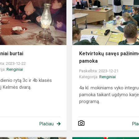
niai burtai
Ketvirtokų savęs pažinim
pamoka
ta: 2023-12-22
ija:
Renginiai
Paskelbta: 2023-12-21
Kategorija:
Renginiai
dienio rytą 3c ir 4b klasės
 į Kelmės dvarą.
4a kl. mokiniams vyko integr
pamoka taikant ugdymo karje
programą.
Plačiau
Pla