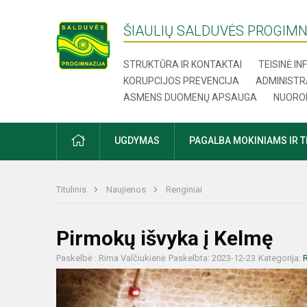
ŠIAULIŲ SALDUVĖS PROGIMN
STRUKTŪRA IR KONTAKTAI
TEISINĖ I
KORUPCIJOS PREVENCIJA
ADMINISTR
ASMENS DUOMENŲ APSAUGA
NUORO
UGDYMAS
PAGALBA MOKINIAMS IR 
Titulinis
Naujienos
Renginiai
Pirmokų išvyka į Kelmę
Paskelbė : Rima Valčiukienė
Paskelbta: 2023-12-23
Kategorija:
R