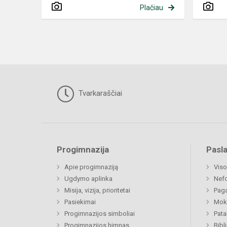
Plačiau
Tvarkaraščiai
Progimnazija
Pasl
Apie progimnaziją
Viso
Ugdymo aplinka
Nef
Misija, vizija, prioritetai
Paga
Pasiekimai
Moki
Progimnazijos simboliai
Pat
Progimnazijos himnas
Bibl