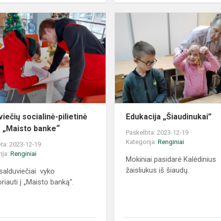
iečių socialinė-pilietinė
Edukacija „Šiaudinukai”
a „Maisto banke“
Paskelbta: 2023-12-19
Kategorija:
Renginiai
ta: 2023-12-19
ija:
Renginiai
Mokiniai pasidarė Kalėdinius
žaisliukus iš šiaudų.
 salduviečiai vyko
riauti į „Maisto banką“.