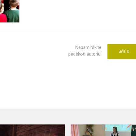
Nepamirškite
0
AČIŪ
padėkoti autoriui