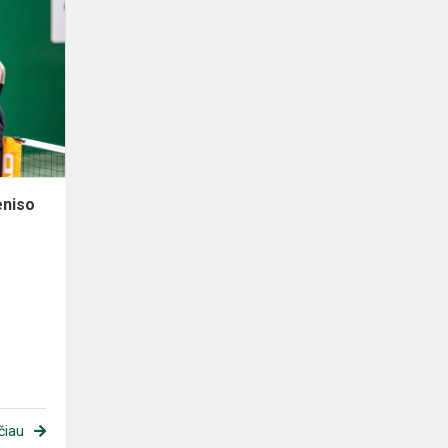
eniso
čiau