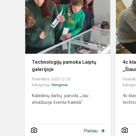
Technologijų pamoka Laiptų
4c kl
galerijoje
,,Šiau
Paskelbta: 2023-12-20
Paskelb
Kategorija:
Renginiai
Kategor
Kalėdinių darbų paroda „Jau
4c klas
atvažiuoja šventa Kalėda“.
techno
Plačiau