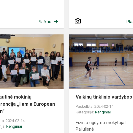
Plačiau
Pla
autinė mokinių
Vaikinų tinklinio varžybos
rencija ,,I am a European
Paskelbta: 2024-02-14
en”
Kategorija:
Renginiai
ta: 2024-02-14
Fizinio ugdymo mokytoja L.
ija:
Renginiai
Paliulienė