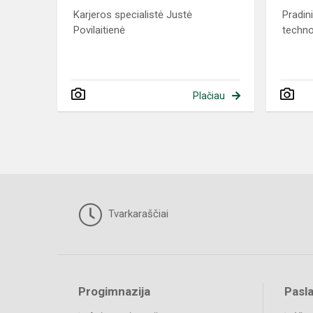
Karjeros specialistė Justė
Pradin
Povilaitienė
techno
Plačiau
Tvarkaraščiai
Progimnazija
Pasl