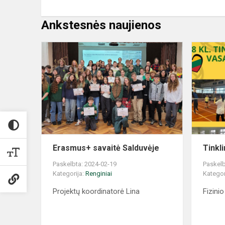
Ankstesnės naujienos
Erasmus+ savaitė Salduvėje
Tinkl
Paskelbta: 2024-02-19
Paskelb
Kategorija:
Renginiai
Kategor
Projektų koordinatorė Lina
Fizini