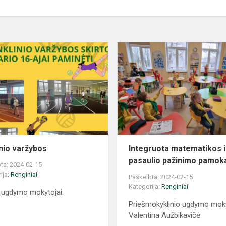
inio varžybos
Integruota matematikos i
pasaulio pažinimo pamok
ta: 2024-02-15
ija:
Renginiai
Paskelbta: 2024-02-15
Kategorija:
Renginiai
o ugdymo mokytojai.
Priešmokyklinio ugdymo mok
Valentina Aužbikavičė