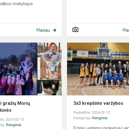
 kalbos mokytojos
Plačiau
Pla
ai gražių Morių
3x3 krepšinio varžybos
ėtuvės
Paskelbta: 2024-02-13
Kategorija:
Renginiai
ta: 2024-02-13
ija:
Renginiai
Fizinio ugdymo mokytoja La