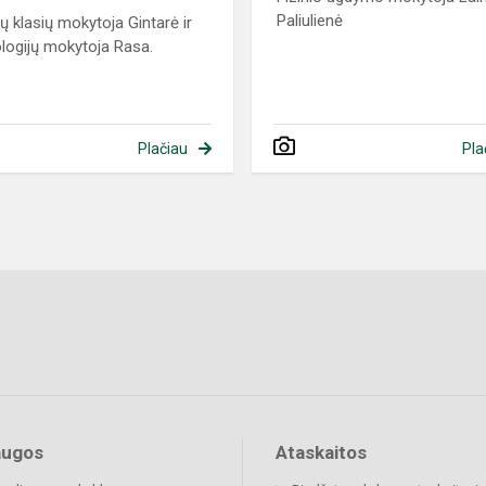
Paliulienė
ių klasių mokytoja Gintarė ir
logijų mokytoja Rasa.
Plačiau
Pla
augos
Ataskaitos