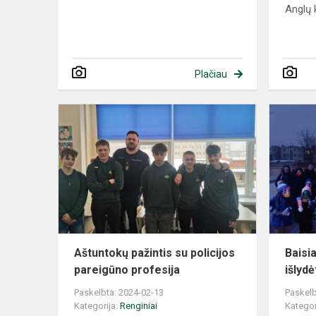
Anglų
Plačiau
Aštuntokų pažintis su policijos
Baisi
pareigūno profesija
išlyd
Paskelbta: 2024-02-13
Paskelb
Kategorija:
Renginiai
Kategor