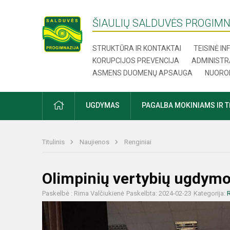
ŠIAULIŲ SALDUVĖS PROGIMN
STRUKTŪRA IR KONTAKTAI
TEISINĖ I
KORUPCIJOS PREVENCIJA
ADMINISTR
ASMENS DUOMENŲ APSAUGA
NUORO
UGDYMAS
PAGALBA MOKINIAMS IR 
Titulinis
Naujienos
Renginiai
Olimpinių vertybių ugdy
Paskelbė : Rima Valčiukienė
Paskelbta: 2024-02-23
Kategorija:
R