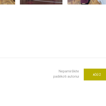
Nepamirškite
2
AČIŪ
padėkoti autoriui