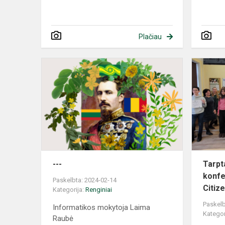
Plačiau
---
Tarpt
konfe
Paskelbta: 2024-02-14
Citiz
Kategorija:
Renginiai
Paskelb
Informatikos mokytoja Laima
Kategor
Raubė