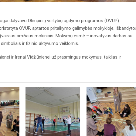
ogai dalyvavo Olimpinių vertybių ugdymo programos (OVUP)
tatyta OVUP, aptartos pritaikymo galimybės mokykloje, išbandyto
su įvairaus amžiaus mokiniais. Mokymų esmė – inovatyvus darbas su
 simboliais ir fizinio aktyvumo veiklomis.
ei ir Irenai Vidžiūnienei už prasmingus mokymus, taiklias ir