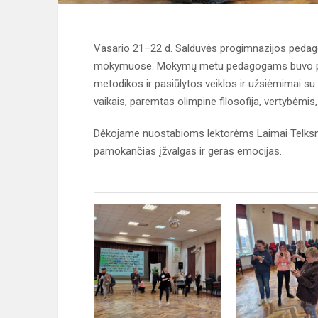
Vasario 21–22 d. Salduvės progimnazijos pedag
mokymuose. Mokymų metu pedagogams buvo pris
metodikos ir pasiūlytos veiklos ir užsiėmimai 
vaikais, paremtas olimpine filosofija, vertybėmis,
Dėkojame nuostabioms lektorėms Laimai Telksnien
pamokančias įžvalgas ir geras emocijas.