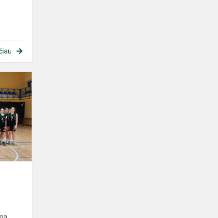
čiau
ima