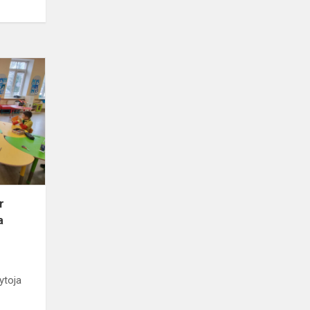
r
a
ytoja