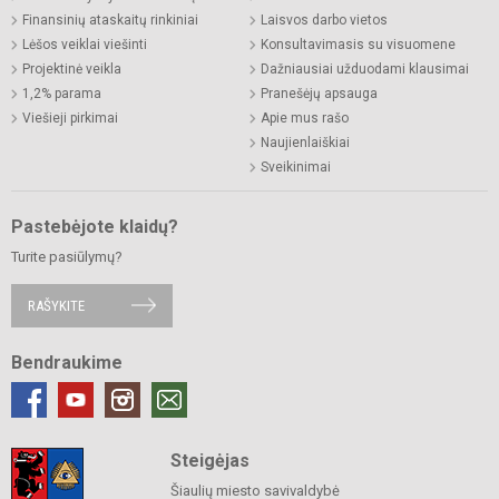
Finansinių ataskaitų rinkiniai
Laisvos darbo vietos
Lėšos veiklai viešinti
Konsultavimasis su visuomene
Projektinė veikla
Dažniausiai užduodami klausimai
1,2% parama
Pranešėjų apsauga
Viešieji pirkimai
Apie mus rašo
Naujienlaiškiai
Sveikinimai
Pastebėjote klaidų?
Turite pasiūlymų?
RAŠYKITE
Bendraukime
Steigėjas
Šiaulių miesto savivaldybė