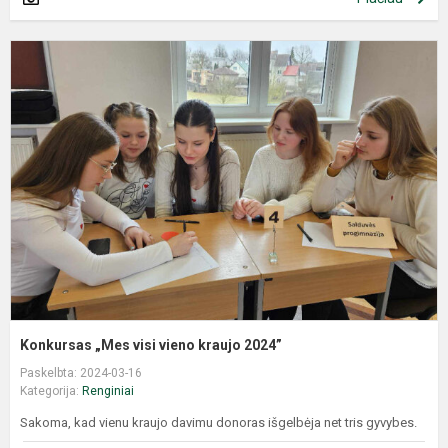
Konkursas „Mes visi vieno kraujo 2024”
Paskelbta: 2024-03-16
Kategorija:
Renginiai
Sakoma, kad vienu kraujo davimu donoras išgelbėja net tris gyvybes.