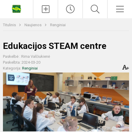
Titulinis
Naujienos
Renginiai
Edukacijos STEAM centre
Paskelbė : Rima Valčiukienė
Paskelbta: 2024-03-20
Kategorija:
Renginiai