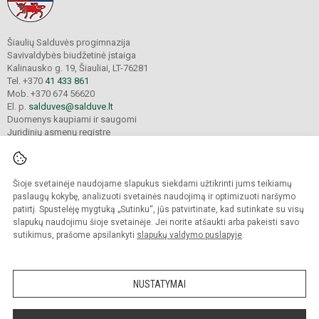
Šiaulių Salduvės progimnazija
Savivaldybės biudžetinė įstaiga
Kalinausko g. 19, Šiauliai, LT-76281
Tel. +370
41 433 861
Mob. +370 674 56620
El. p.
salduves@salduve.lt
Duomenys kaupiami ir saugomi
Juridinių asmenų registre
Įmonės kodas 190531560
Šioje svetainėje naudojame slapukus siekdami užtikrinti jums teikiamų
© 2026. Šiaulių Salduvės progimnazija. Visos teisės saugomos.
paslaugų kokybę, analizuoti svetainės naudojimą ir optimizuoti naršymo
Kopijuoti turinį be raštiško įstaigos administracijos sutikimo griežtai draudžiama.
patirtį. Spustelėję mygtuką „Sutinku“, jūs patvirtinate, kad sutinkate su visų
slapukų naudojimu šioje svetainėje. Jei norite atšaukti arba pakeisti savo
sutikimus, prašome apsilankyti
slapukų valdymo puslapyje
.
Mes kuriame mokykloms
SVETAINESMOKYKLOMS.LT
NUSTATYMAI