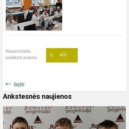
Nepamirškite
0
AČIŪ
padėkoti autoriui
Grįžti
Ankstesnės naujienos