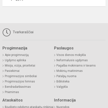
Tvarkaraščiai
Progimnazija
Paslaugos
Apie progimnaziją
Visos dienos mokykla
Ugdymo aplinka
Neformalusis ugdymas
Misija, vizija, prioritetai
Pagalba mokiniams ir tėvams
Pasiekimai
Mokinių maitinimas
Progimnazijos simboliai
Patalpų nuoma
Progimnazijos himnas
Biblioteka
Bendradarbiavimas
Valgykla
Priėmimas
Ataskaitos
Informacija
Biudžeto vykdymo ataskaitų rinkiniai
Nuorodos