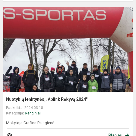
Nuotykių lenktynės,, Aplink Rėkyvą 2024"
Paskelbta: 2024-03-18
Kategorija:
Renginiai
Mokytoja Gražina Plungienė
Plačiau