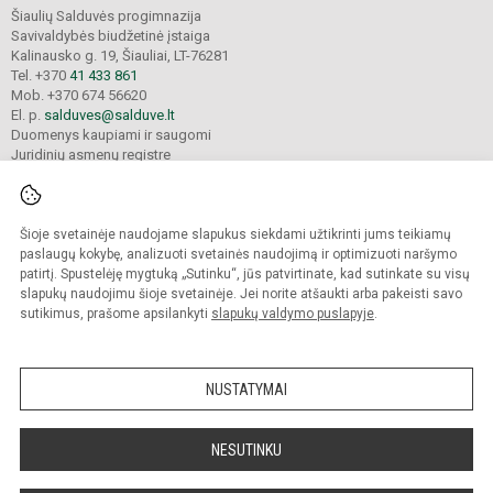
Šiaulių Salduvės progimnazija
Savivaldybės biudžetinė įstaiga
Kalinausko g. 19, Šiauliai, LT-76281
Tel. +370
41 433 861
Mob. +370 674 56620
El. p.
salduves@salduve.lt
Duomenys kaupiami ir saugomi
Juridinių asmenų registre
Įmonės kodas 190531560
Šioje svetainėje naudojame slapukus siekdami užtikrinti jums teikiamų
© 2026. Šiaulių Salduvės progimnazija. Visos teisės saugomos.
paslaugų kokybę, analizuoti svetainės naudojimą ir optimizuoti naršymo
Kopijuoti turinį be raštiško įstaigos administracijos sutikimo griežtai draudžiama.
patirtį. Spustelėję mygtuką „Sutinku“, jūs patvirtinate, kad sutinkate su visų
slapukų naudojimu šioje svetainėje. Jei norite atšaukti arba pakeisti savo
sutikimus, prašome apsilankyti
slapukų valdymo puslapyje
.
Mes kuriame mokykloms
SVETAINESMOKYKLOMS.LT
NUSTATYMAI
NESUTINKU