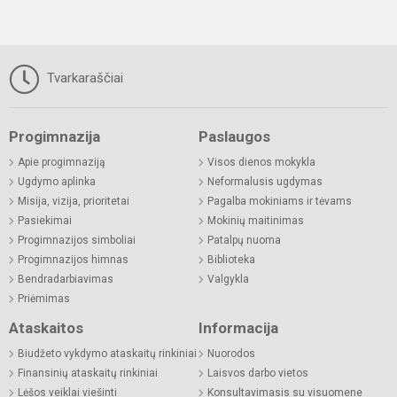
Tvarkaraščiai
Progimnazija
Paslaugos
Apie progimnaziją
Visos dienos mokykla
Ugdymo aplinka
Neformalusis ugdymas
Misija, vizija, prioritetai
Pagalba mokiniams ir tėvams
Pasiekimai
Mokinių maitinimas
Progimnazijos simboliai
Patalpų nuoma
Progimnazijos himnas
Biblioteka
Bendradarbiavimas
Valgykla
Priėmimas
Ataskaitos
Informacija
Biudžeto vykdymo ataskaitų rinkiniai
Nuorodos
Finansinių ataskaitų rinkiniai
Laisvos darbo vietos
Lėšos veiklai viešinti
Konsultavimasis su visuomene