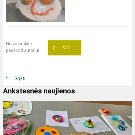
Nepamirškite
2
AČIŪ
padėkoti autoriui
Grįžti
Ankstesnės naujienos