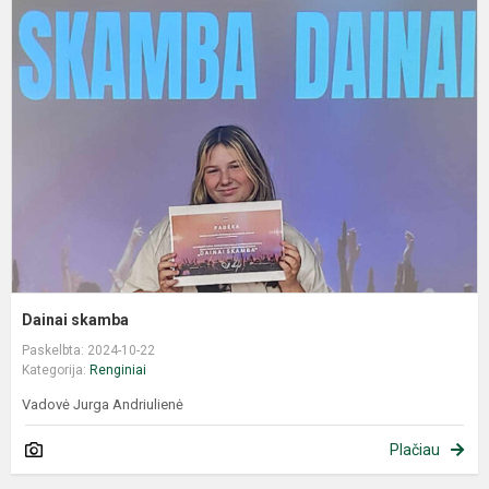
Dainai skamba
Paskelbta: 2024-10-22
Kategorija:
Renginiai
Vadovė Jurga Andriulienė
Plačiau