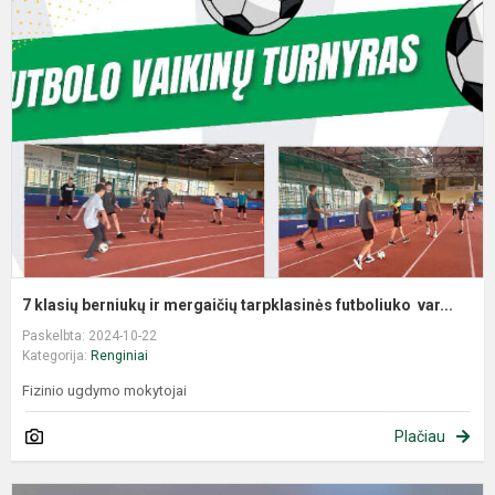
7 klasių berniukų ir mergaičių tarpklasinės futboliuko var...
Paskelbta: 2024-10-22
Kategorija:
Renginiai
Fizinio ugdymo mokytojai
Plačiau