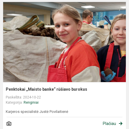
Penktokai „Maisto banke“ rūšiavo burokus
Paskelbta: 2024-10-22
Kategorija:
Renginiai
Karjeros specialistė Justė Povilaitienė
Plačiau