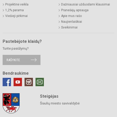
Projektinė veikla
Dažniausiai užduodami klausimai
1,2% parama
Pranešėjų apsauga
Viešieji pirkimai
Apie mus rašo
Naujienlaiškiai
Sveikinimai
Pastebėjote klaidų?
Turite pasiūlymų?
RAŠYKITE
Bendraukime
Steigėjas
Šiaulių miesto savivaldybė