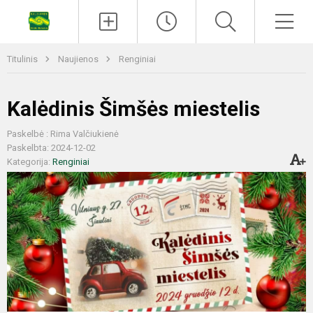
Titulinis
Naujienos
Renginiai
Kalėdinis Šimšės miestelis
Paskelbė : Rima Valčiukienė
Paskelbta: 2024-12-02
Kategorija:
Renginiai