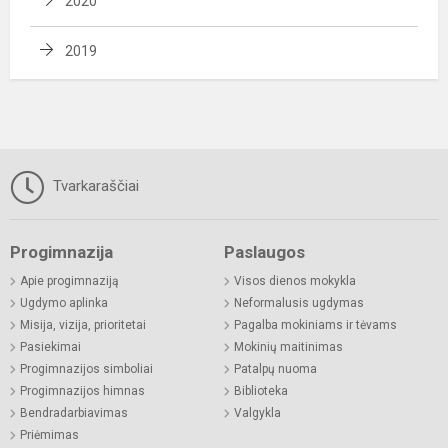
2020
2019
Tvarkaraščiai
Progimnazija
Paslaugos
Apie progimnaziją
Visos dienos mokykla
Ugdymo aplinka
Neformalusis ugdymas
Misija, vizija, prioritetai
Pagalba mokiniams ir tėvams
Pasiekimai
Mokinių maitinimas
Progimnazijos simboliai
Patalpų nuoma
Progimnazijos himnas
Biblioteka
Bendradarbiavimas
Valgykla
Priėmimas