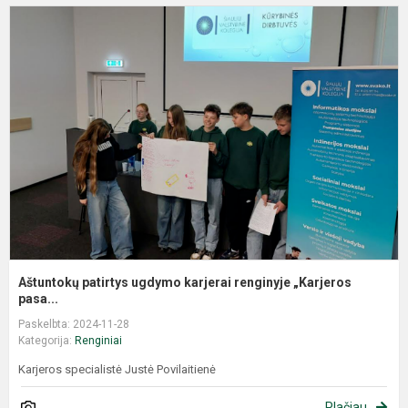
Aštuntokų patirtys ugdymo karjerai renginyje „Karjeros
pasa...
Paskelbta: 2024-11-28
Kategorija:
Renginiai
Karjeros specialistė Justė Povilaitienė
Plačiau