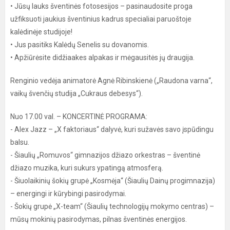
• Jūsų lauks šventinės fotosesijos – pasinaudosite proga
užfiksuoti jaukius šventinius kadrus specialiai paruoštoje
kalėdinėje studijoje!
• Jus pasitiks Kalėdų Senelis su dovanomis.
• Apžiūrėsite didžiaakes alpakas ir mėgausitės jų draugija.
Renginio vedėja animatorė Agnė Ribinskienė („Raudona varna“,
vaikų švenčių studija „Cukraus debesys“).
Nuo 17.00 val. – KONCERTINĖ PROGRAMA:
- Alex Jazz – „X faktoriaus“ dalyvė, kuri sužavės savo įspūdingu
balsu.
- Šiaulių „Romuvos“ gimnazijos džiazo orkestras – šventinė
džiazo muzika, kuri sukurs ypatingą atmosferą.
- Šiuolaikinių šokių grupė „Kosmėja“ (Šiaulių Dainų progimnazija)
– energingi ir kūrybingi pasirodymai.
- Šokių grupė „X-team“ (Šiaulių technologijų mokymo centras) –
mūsų mokinių pasirodymas, pilnas šventinės energijos.