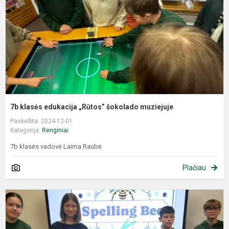
7b klasės edukacija „Rūtos” šokolado muziejuje
Paskelbta: 2024-12-01
Kategorija:
Renginiai
7b klasės vadovė Laima Raubė
Plačiau