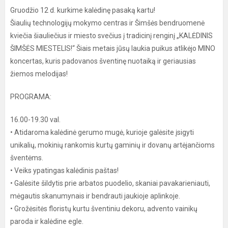
Gruodžio 12 d. kurkime kalėdinę pasaką kartu!
Šiaulių technologijų mokymo centras ir Šimšės bendruomenė
kviečia šiauliečius ir miesto svečius į tradicinį renginį „KALĖDINIS
ŠIMŠĖS MIESTELIS!“ Šiais metais jūsų laukia puikus atlikėjo MINO
koncertas, kuris padovanos šventinę nuotaiką ir geriausias
žiemos melodijas!
PROGRAMA:
16.00-19.30 val.
• Atidaroma kalėdinė gerumo mugė, kurioje galėsite įsigyti
unikalių, mokinių rankomis kurtų gaminių ir dovanų artėjančioms
šventėms.
• Veiks ypatingas kalėdinis paštas!
• Galėsite šildytis prie arbatos puodelio, skaniai pavakarieniauti,
mėgautis skanumynais ir bendrauti jaukioje aplinkoje.
• Grožėsitės floristų kurtu šventiniu dekoru, advento vainikų
paroda ir kalėdine egle.