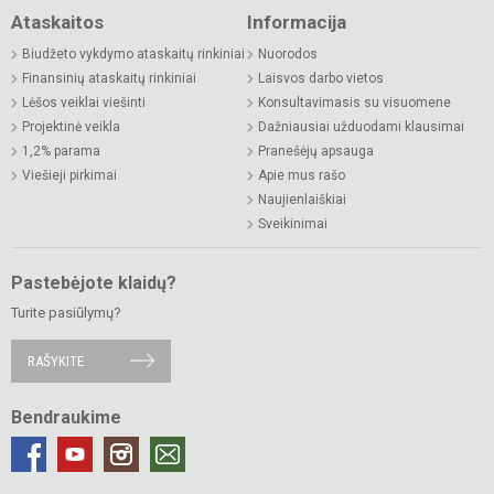
Ataskaitos
Informacija
Biudžeto vykdymo ataskaitų rinkiniai
Nuorodos
Finansinių ataskaitų rinkiniai
Laisvos darbo vietos
Lėšos veiklai viešinti
Konsultavimasis su visuomene
Projektinė veikla
Dažniausiai užduodami klausimai
1,2% parama
Pranešėjų apsauga
Viešieji pirkimai
Apie mus rašo
Naujienlaiškiai
Sveikinimai
Pastebėjote klaidų?
Turite pasiūlymų?
RAŠYKITE
Bendraukime