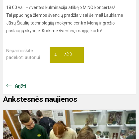
18.00 val. – šventės kulminacija atlikėjo MINO koncertas!
Tai įspūdinga žiemos švenčių pradžia visai šeimai! Laukiame
Jūsų Šiaulių technologijų mokymo centro Menų ir grožio
paslaugų skyriuje. Kurkime šventinę magiją kartu!
Nepamirškite
4
AČIŪ
padėkoti autoriui
Grįžti
Ankstesnės naujienos