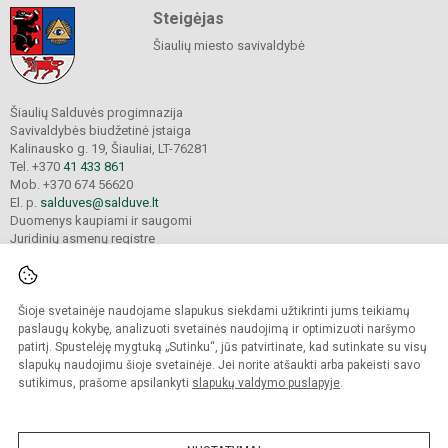
Steigėjas
Šiaulių miesto savivaldybė
Šiaulių Salduvės progimnazija
Savivaldybės biudžetinė įstaiga
Kalinausko g. 19, Šiauliai, LT-76281
Tel. +370
41 433 861
Mob. +370 674 56620
El. p.
salduves@salduve.lt
Duomenys kaupiami ir saugomi
Juridinių asmenų registre
Įmonės kodas 190531560
Šioje svetainėje naudojame slapukus siekdami užtikrinti jums teikiamų
© 2026. Šiaulių Salduvės progimnazija. Visos teisės saugomos.
paslaugų kokybę, analizuoti svetainės naudojimą ir optimizuoti naršymo
Kopijuoti turinį be raštiško įstaigos administracijos sutikimo griežtai draudžiama.
patirtį. Spustelėję mygtuką „Sutinku“, jūs patvirtinate, kad sutinkate su visų
slapukų naudojimu šioje svetainėje. Jei norite atšaukti arba pakeisti savo
sutikimus, prašome apsilankyti
slapukų valdymo puslapyje
.
Mes kuriame mokykloms
SVETAINESMOKYKLOMS.LT