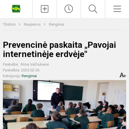
Titulinis
Naujienos
Renginiai
Prevencinė paskaita „Pavojai
internetinėje erdvėje"
Paskelbė : Rima Valčiukienė
Paskelbta: 2025-02-26
Kategorija:
Renginiai