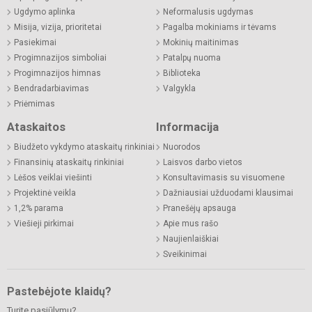
Ugdymo aplinka
Neformalusis ugdymas
Misija, vizija, prioritetai
Pagalba mokiniams ir tėvams
Pasiekimai
Mokinių maitinimas
Progimnazijos simboliai
Patalpų nuoma
Progimnazijos himnas
Biblioteka
Bendradarbiavimas
Valgykla
Priėmimas
Ataskaitos
Informacija
Biudžeto vykdymo ataskaitų rinkiniai
Nuorodos
Finansinių ataskaitų rinkiniai
Laisvos darbo vietos
Lėšos veiklai viešinti
Konsultavimasis su visuomene
Projektinė veikla
Dažniausiai užduodami klausimai
1,2% parama
Pranešėjų apsauga
Viešieji pirkimai
Apie mus rašo
Naujienlaiškiai
Sveikinimai
Pastebėjote klaidų?
Turite pasiūlymų?