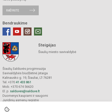
RAŠYKITE
Bendraukime
Steigėjas
Šiaulių miesto savivaldybė
Šiaulių Salduvės progimnazija
Savivaldybės biudžetinė įstaiga
Kalinausko g. 19, Šiauliai, LT-76281
Tel. +370
41 433 861
Mob. +370 674 56620
El. p.
salduves@salduve.lt
Duomenys kaupiami ir saugomi
Juridinių asmenų registre
Įmonės kodas 190531560