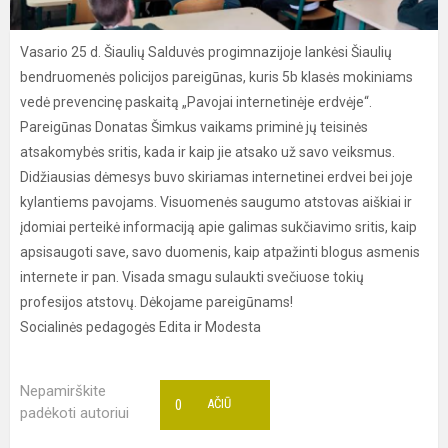
Vasario 25 d. Šiaulių Salduvės progimnazijoje lankėsi Šiaulių
bendruomenės policijos pareigūnas, kuris 5b klasės mokiniams
vedė prevencinę paskaitą „Pavojai internetinėje erdvėje“.
Pareigūnas Donatas Šimkus vaikams priminė jų teisinės
atsakomybės sritis, kada ir kaip jie atsako už savo veiksmus.
Didžiausias dėmesys buvo skiriamas internetinei erdvei bei joje
kylantiems pavojams. Visuomenės saugumo atstovas aiškiai ir
įdomiai perteikė informaciją apie galimas sukčiavimo sritis, kaip
apsisaugoti save, savo duomenis, kaip atpažinti blogus asmenis
internete ir pan. Visada smagu sulaukti svečiuose tokių
profesijos atstovų. Dėkojame pareigūnams!
Socialinės pedagogės Edita ir Modesta
Nepamirškite
0
AČIŪ
padėkoti autoriui