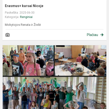
Erasmus+ kursai Nicoje
Paskelbta: 2025-06-30
Kategorija:
Renginiai
Mokytojos Renata ir Živilė
Plačiau