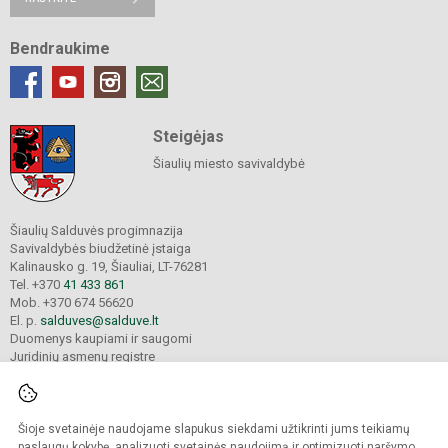
Bendraukime
Steigėjas
Šiaulių miesto savivaldybė
Šiaulių Salduvės progimnazija
Savivaldybės biudžetinė įstaiga
Kalinausko g. 19, Šiauliai, LT-76281
Tel. +370
41 433 861
Mob. +370 674 56620
El. p.
salduves@salduve.lt
Duomenys kaupiami ir saugomi
Juridinių asmenų registre
Įmonės kodas 190531560
Šioje svetainėje naudojame slapukus siekdami užtikrinti jums teikiamų
© 2026. Šiaulių Salduvės progimnazija. Visos teisės saugomos.
paslaugų kokybę, analizuoti svetainės naudojimą ir optimizuoti naršymo