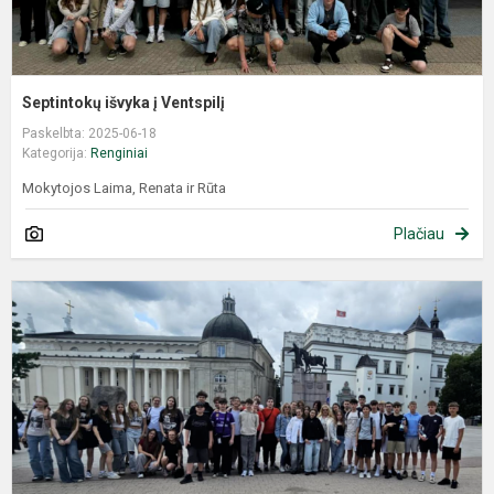
Septintokų išvyka į Ventspilį
Paskelbta: 2025-06-18
Kategorija:
Renginiai
Mokytojos Laima, Renata ir Rūta
Plačiau