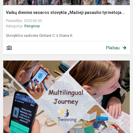
Vaikų dieninė vasaros stovykla „Mažieji pasaulio tyrinėtoja...
Paskelbta: 2025-06-30
Kategorija:
Renginiai
Stovyklos vadovės Gintarė C. ir Diana K.
Plačiau