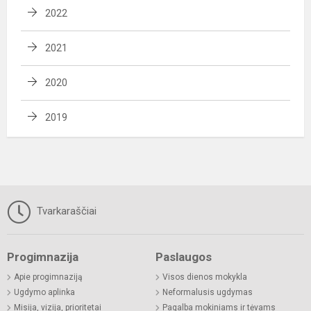
2022
2021
2020
2019
Tvarkaraščiai
Progimnazija
Paslaugos
Apie progimnaziją
Visos dienos mokykla
Ugdymo aplinka
Neformalusis ugdymas
Misija, vizija, prioritetai
Pagalba mokiniams ir tėvams