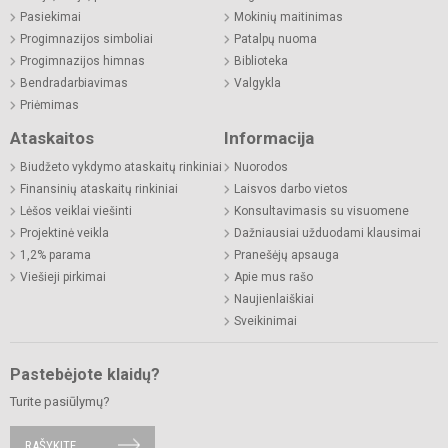
Pasiekimai
Mokinių maitinimas
Progimnazijos simboliai
Patalpų nuoma
Progimnazijos himnas
Biblioteka
Bendradarbiavimas
Valgykla
Priėmimas
Ataskaitos
Informacija
Biudžeto vykdymo ataskaitų rinkiniai
Nuorodos
Finansinių ataskaitų rinkiniai
Laisvos darbo vietos
Lėšos veiklai viešinti
Konsultavimasis su visuomene
Projektinė veikla
Dažniausiai užduodami klausimai
1,2% parama
Pranešėjų apsauga
Viešieji pirkimai
Apie mus rašo
Naujienlaiškiai
Sveikinimai
Pastebėjote klaidų?
Turite pasiūlymų?
RAŠYKITE