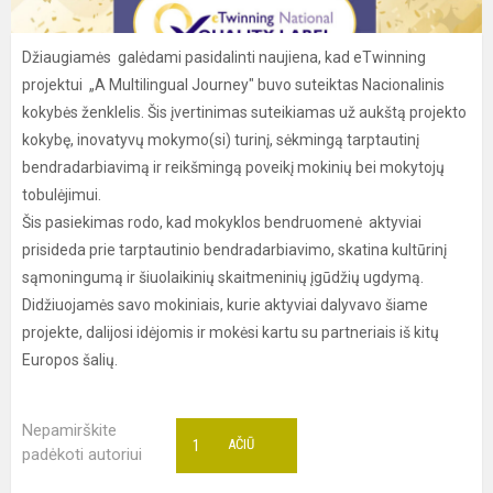
Džiaugiamės galėdami pasidalinti naujiena, kad eTwinning
projektui „A Multilingual Journey" buvo suteiktas Nacionalinis
kokybės ženklelis. Šis įvertinimas suteikiamas už aukštą projekto
kokybę, inovatyvų mokymo(si) turinį, sėkmingą tarptautinį
bendradarbiavimą ir reikšmingą poveikį mokinių bei mokytojų
tobulėjimui.
Šis pasiekimas rodo, kad mokyklos bendruomenė aktyviai
prisideda prie tarptautinio bendradarbiavimo, skatina kultūrinį
sąmoningumą ir šiuolaikinių skaitmeninių įgūdžių ugdymą.
Didžiuojamės savo mokiniais, kurie aktyviai dalyvavo šiame
projekte, dalijosi idėjomis ir mokėsi kartu su partneriais iš kitų
Europos šalių.
Nepamirškite
1
AČIŪ
padėkoti autoriui