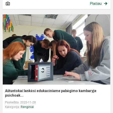
Plačiau
Aštuntokai lankėsi edukaciniame pabėgimo kambaryje
psichoak...
Paskelbta: 2025-11-28
Kategorija:
Renginiai