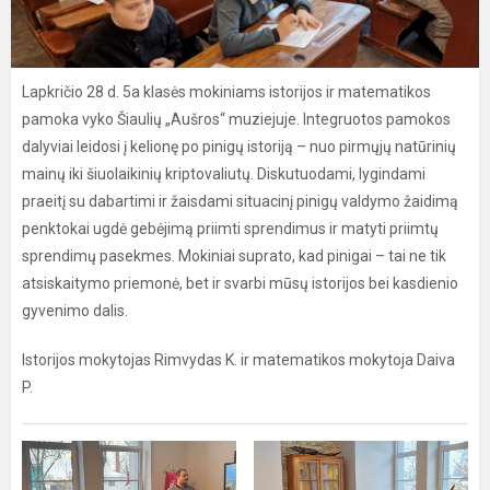
Lapkričio 28 d. 5a klasės mokiniams istorijos ir matematikos
pamoka vyko Šiaulių „Aušros“ muziejuje. Integruotos pamokos
dalyviai leidosi į kelionę po pinigų istoriją – nuo pirmųjų natūrinių
mainų iki šiuolaikinių kriptovaliutų. Diskutuodami, lygindami
praeitį su dabartimi ir žaisdami situacinį pinigų valdymo žaidimą
penktokai ugdė gebėjimą priimti sprendimus ir matyti priimtų
sprendimų pasekmes. Mokiniai suprato, kad pinigai – tai ne tik
atsiskaitymo priemonė, bet ir svarbi mūsų istorijos bei kasdienio
gyvenimo dalis.
Istorijos mokytojas Rimvydas K. ir matematikos mokytoja Daiva
P.