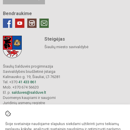
Bendraukime
Steigėjas
Šiaulių miesto savivaldybė
Šiaulių Salduvės progimnazija
Savivaldybės biudžetinė įstaiga
Kalinausko g. 19, Šiauliai, LT-76281
Tel. +370
41 433 861
Mob. +370 674 56620
El. p.
salduves@salduve.lt
Duomenys kaupiami ir saugomi
Juridinių asmenų registre
Įmonės kodas 190531560
Šioje svetainėje naudojame slapukus siekdami užtikrinti jums teikiamų
© 2026. Šiaulių Salduvės progimnazija. Visos teisės saugomos.
paslaugų kokybę, analizuoti svetainės naudojimą ir optimizuoti naršymo