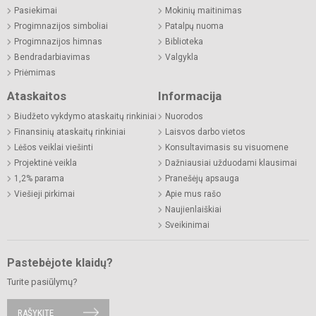
Pasiekimai
Mokinių maitinimas
Progimnazijos simboliai
Patalpų nuoma
Progimnazijos himnas
Biblioteka
Bendradarbiavimas
Valgykla
Priėmimas
Ataskaitos
Informacija
Biudžeto vykdymo ataskaitų rinkiniai
Nuorodos
Finansinių ataskaitų rinkiniai
Laisvos darbo vietos
Lėšos veiklai viešinti
Konsultavimasis su visuomene
Projektinė veikla
Dažniausiai užduodami klausimai
1,2% parama
Pranešėjų apsauga
Viešieji pirkimai
Apie mus rašo
Naujienlaiškiai
Sveikinimai
Pastebėjote klaidų?
Turite pasiūlymų?
RAŠYKITE