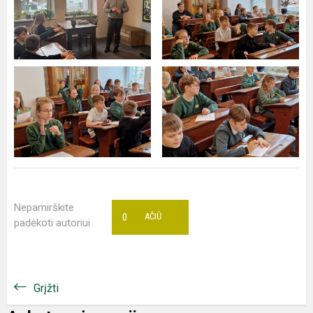
Nepamirškite
0
AČIŪ
padėkoti autoriui
Grįžti