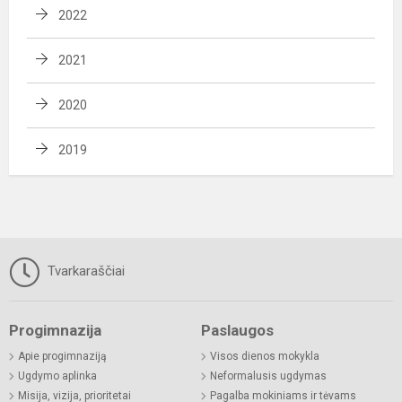
2022
2021
2020
2019
Tvarkaraščiai
Progimnazija
Paslaugos
Apie progimnaziją
Visos dienos mokykla
Ugdymo aplinka
Neformalusis ugdymas
Misija, vizija, prioritetai
Pagalba mokiniams ir tėvams