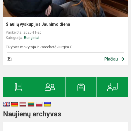
Šiaulių vyskupijos Jaunimo diena
Paskelbta: 2025-11-26
Kategorija:
Renginiai
Tikybos mokytoja ir katechetė Jurgita G.
Plačiau
Naujienų archyvas