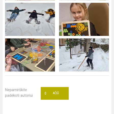
Nepamirškite
0
AČIŪ
padėkoti autoriui