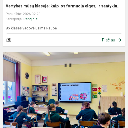
Vertybės mūsų klasėje: kaip jos formuoja elgesį ir santykiu...
Paskelbta: 2026-02-23
Kategorija:
Renginiai
8b klasės vadovė Laima Raubė
Plačiau