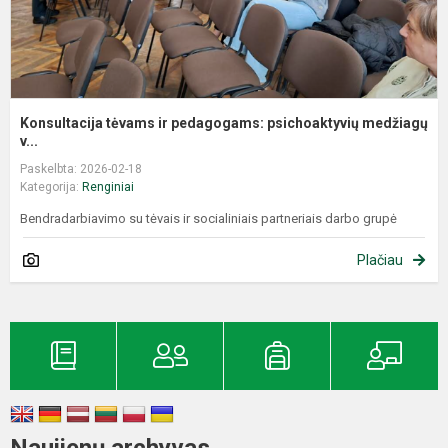
Konsultacija tėvams ir pedagogams: psichoaktyvių medžiagų
v...
Paskelbta: 2026-02-18
Kategorija:
Renginiai
Bendradarbiavimo su tėvais ir socialiniais partneriais darbo grupė
Plačiau
Naujienų archyvas