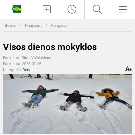
Titulinis
Naujienos
Renginiai
Visos dienos mokyklos
Paskelbė : Rima Valčiukienė
Paskelbta: 2026-02-26
Kategorija:
Renginiai