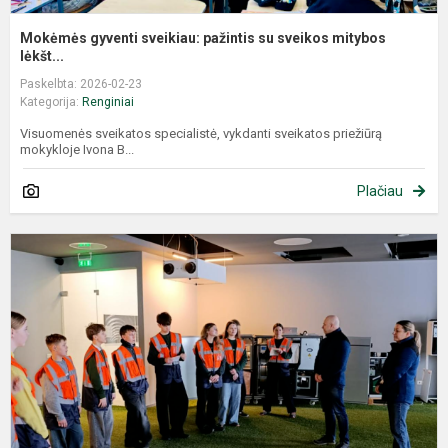
Mokėmės gyventi sveikiau: pažintis su sveikos mitybos
lėkšt...
Paskelbta: 2026-02-23
Kategorija:
Renginiai
Visuomenės sveikatos specialistė, vykdanti sveikatos priežiūrą
mokykloje Ivona B...
Plačiau