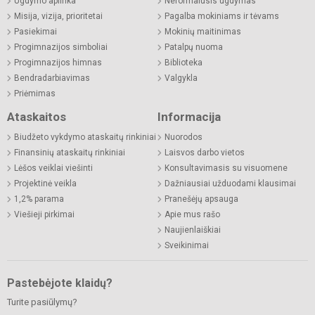
Ugdymo aplinka
Neformalusis ugdymas
Misija, vizija, prioritetai
Pagalba mokiniams ir tėvams
Pasiekimai
Mokinių maitinimas
Progimnazijos simboliai
Patalpų nuoma
Progimnazijos himnas
Biblioteka
Bendradarbiavimas
Valgykla
Priėmimas
Ataskaitos
Informacija
Biudžeto vykdymo ataskaitų rinkiniai
Nuorodos
Finansinių ataskaitų rinkiniai
Laisvos darbo vietos
Lėšos veiklai viešinti
Konsultavimasis su visuomene
Projektinė veikla
Dažniausiai užduodami klausimai
1,2% parama
Pranešėjų apsauga
Viešieji pirkimai
Apie mus rašo
Naujienlaiškiai
Sveikinimai
Pastebėjote klaidų?
Turite pasiūlymų?