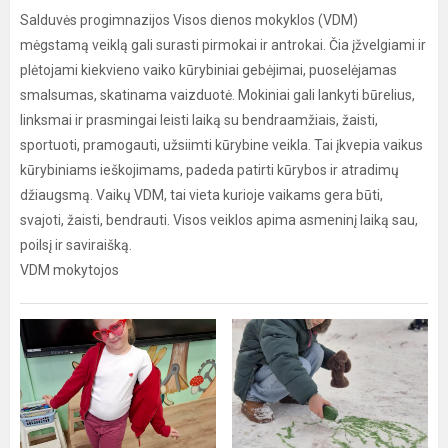
Salduvės progimnazijos Visos dienos mokyklos (VDM)
mėgstamą veiklą gali surasti pirmokai ir antrokai. Čia įžvelgiami ir
plėtojami kiekvieno vaiko kūrybiniai gebėjimai, puoselėjamas
smalsumas, skatinama vaizduotė. Mokiniai gali lankyti būrelius,
linksmai ir prasmingai leisti laiką su bendraamžiais, žaisti,
sportuoti, pramogauti, užsiimti kūrybine veikla. Tai įkvepia vaikus
kūrybiniams ieškojimams, padeda patirti kūrybos ir atradimų
džiaugsmą. Vaikų VDM, tai vieta kurioje vaikams gera būti,
svajoti, žaisti, bendrauti. Visos veiklos apima asmeninį laiką sau,
poilsį ir saviraišką.
VDM mokytojos