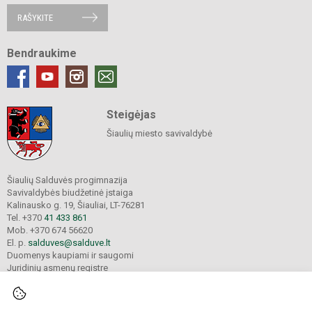
RAŠYKITE
Bendraukime
Steigėjas
Šiaulių miesto savivaldybė
Šiaulių Salduvės progimnazija
Savivaldybės biudžetinė įstaiga
Kalinausko g. 19, Šiauliai, LT-76281
Tel. +370
41 433 861
Mob. +370 674 56620
El. p.
salduves@salduve.lt
Duomenys kaupiami ir saugomi
Juridinių asmenų registre
Įmonės kodas 190531560