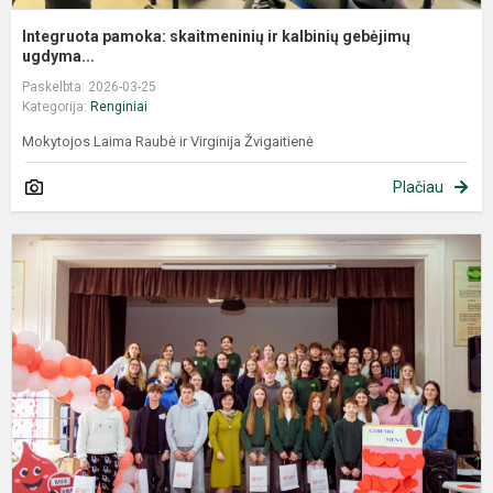
Integruota pamoka: skaitmeninių ir kalbinių gebėjimų
ugdyma...
Paskelbta: 2026-03-25
Kategorija:
Renginiai
Mokytojos Laima Raubė ir Virginija Žvigaitienė
Plačiau