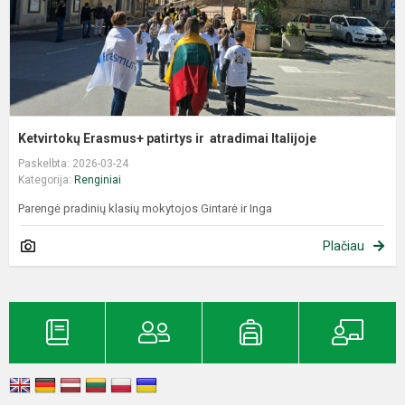
Ketvirtokų Erasmus+ patirtys ir atradimai Italijoje
Paskelbta: 2026-03-24
Kategorija:
Renginiai
Parengė pradinių klasių mokytojos Gintarė ir Inga
Plačiau