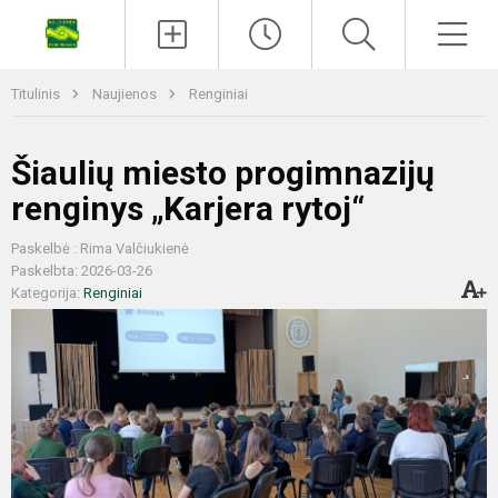
Titulinis
Naujienos
Renginiai
Šiaulių miesto progimnazijų
renginys „Karjera rytoj“
Paskelbė : Rima Valčiukienė
Paskelbta: 2026-03-26
Kategorija:
Renginiai