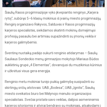
Šiaulių Rasos progimnazijoje vyko įkvepiantis renginys „Karjera
rytoj“, subūręs 5–6 klasių mokinius iš įvairių miesto progimnazijų.
Renginį organizavo Rėkyvos, Salduvės ir Rasos progimnazijų
karjeros specialistės, siekdamos skatinti mokinių domėjimąsi
profesijų pasauliu bei artimiau supažindinti su įmonių veikla ir
karjeros galimybėmis.
Šventinę nuotaiką padėjo sukurti renginio atidarymas – Šiaulių
Sauliaus Sondeckio menų gimnazijos mokytojo Mariaus Būdos
auklėtinių grupė „4 Elementas“, dovanojusi du muzikinius kūrinius
ir užkrėtusi visus gera energija.
Renginio metu mokiniai turėjo puikią galimybę susipažinti su
skirtingų sričių atstovais: UAB „Bodesa“, UAB „Ignitis“, Šiaulių
miesto sveikatos biuro bei Mėlynojo mėnulio organizacijos
specialistais. Svečiai pristatė savo veiklas, dalijosi asmeninėmis
karjeros istorijomis ir atvirai bendravo su mokiniais, atsakydami į