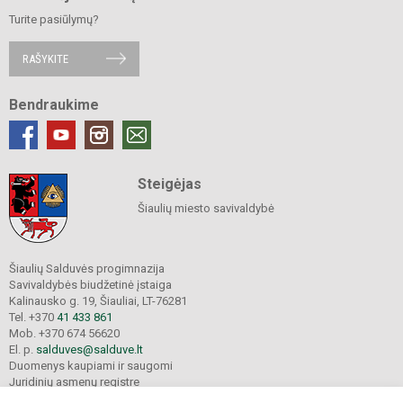
Turite pasiūlymų?
RAŠYKITE
Bendraukime
Steigėjas
Šiaulių miesto savivaldybė
Šiaulių Salduvės progimnazija
Savivaldybės biudžetinė įstaiga
Kalinausko g. 19, Šiauliai, LT-76281
Tel. +370
41 433 861
Mob. +370 674 56620
El. p.
salduves@salduve.lt
Duomenys kaupiami ir saugomi
Juridinių asmenų registre
Įmonės kodas 190531560