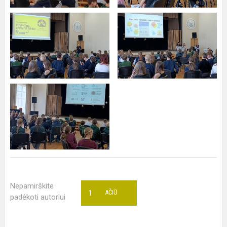
Nepamirškite
1
AČIŪ
padėkoti autoriui