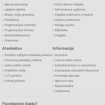
Apie progimnaziją
Visos dienos mokykla
Ugdymo aplinka
Neformalusis ugdymas
Misija, vizija, prioritetai
Pagalba mokiniams ir tėvams
Pasiekimai
Mokinių maitinimas
Progimnazijos simboliai
Patalpų nuoma
Progimnazijos himnas
Biblioteka
Bendradarbiavimas
Valgykla
Priėmimas
Ataskaitos
Informacija
Biudžeto vykdymo ataskaitų rinkiniai
Nuorodos
Finansinių ataskaitų rinkiniai
Laisvos darbo vietos
Lėšos veiklai viešinti
Konsultavimasis su visuomene
Projektinė veikla
Dažniausiai užduodami klausimai
1,2% parama
Pranešėjų apsauga
Viešieji pirkimai
Apie mus rašo
Naujienlaiškiai
Sveikinimai
Pastebėjote klaidų?