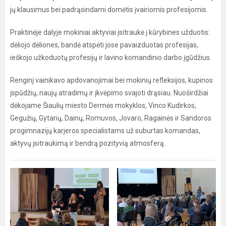
jų klausimus bei padrąsindami domėtis įvairiomis profesijomis.
Praktinėje dalyje mokiniai aktyviai įsitraukė į kūrybines užduotis:
dėliojo dėliones, bandė atspėti jose pavaizduotas profesijas,
ieškojo užkoduotų profesijų ir lavino komandinio darbo įgūdžius.
Renginį vainikavo apdovanojimai bei mokinių refleksijos, kupinos
įspūdžių, naujų atradimų ir įkvėpimo svajoti drąsiau. Nuoširdžiai
dėkojame Šiaulių miesto Dermės mokyklos, Vinco Kudirkos,
Gegužių, Gytarių, Dainų, Romuvos, Jovaro, Ragainės ir Sandoros
progimnazijų karjeros specialistams už suburtas komandas,
aktyvų įsitraukimą ir bendrą pozityvią atmosferą.