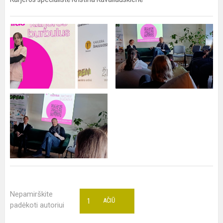
Nepamirškite
1
AČIŪ
padėkoti autoriui