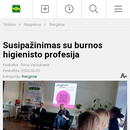
Titulinis
Naujienos
Renginiai
Susipažinimas su burnos
higienisto profesija
Paskelbė : Rima Valčiukienė
Paskelbta: 2026-03-05
Kategorija:
Renginiai