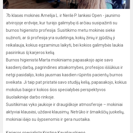
7b klasės mokinės Amelija L. ir Nerilė P. lankėsi Open - jaunimo
atvirojoje erdvėje, kur turėjo galimybę iš arčiau susipažinti su
burnos higienisto profesija. Susitikimo metu mokinės siekė
sužinoti, ar ši profesija yra sudėtinga, kokių žinių ir įgūdžių ji
reikalauja, kokius egzaminus laikyti, bei kokios galimybės laukia
pasirinkus šį karjeros kelią.
Burnos higienistė Marta mokiniams papasakojo apie savo
kasdienį darbą, pagrindines atsakomybes, profesijos iššūkius ir
netgi pasidalijo, koks jausmas kasdien rūpintis pacientų burnos
sveikata. Ji taip pat pristatė savo studijų kelią, papasakojo, kokius
mokslus baigė ir kokios šios specialybės perspektyvos
šiuolaikinėje darbo rinkoje.
Susitikimas vyko jaukioje ir draugiškoje atmosferoje – mokiniai
aktyviai klausėsi, uždavė klausimų. Netrūko ir šmaikščių juokelių,
mokiniai išėjo su šypsenomis ir gera nuotaika.
Karjeros specialistė Kristina Kavaliauskienė