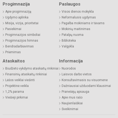
Progimnazija
Paslaugos
Apie progimnaziją
Visos dienos mokykla
Ugdymo aplinka
Neformalusis ugdymas
Misija, vizija, prioritetai
Pagalba mokiniams ir tėvams
Pasiekimai
Mokinių maitinimas
Progimnazijos simboliai
Patalpų nuoma
Progimnazijos himnas
Biblioteka
Bendradarbiavimas
Valgykla
Priėmimas
Ataskaitos
Informacija
Biudžeto vykdymo ataskaitų rinkiniai
Nuorodos
Finansinių ataskaitų rinkiniai
Laisvos darbo vietos
Lėšos veiklai viešinti
Konsultavimasis su visuomene
Projektinė veikla
Dažniausiai užduodami klausimai
1,2% parama
Pranešėjų apsauga
Viešieji pirkimai
Apie mus rašo
Naujienlaiškiai
Sveikinimai