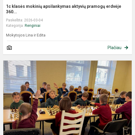
1c klasės mokinių apsilankymas aktyvių pramogų erdvėje
360...
Paskelbta: 2026-03-04
Kategorija:
Renginiai
Mokytojos Lina ir Edita
Plačiau