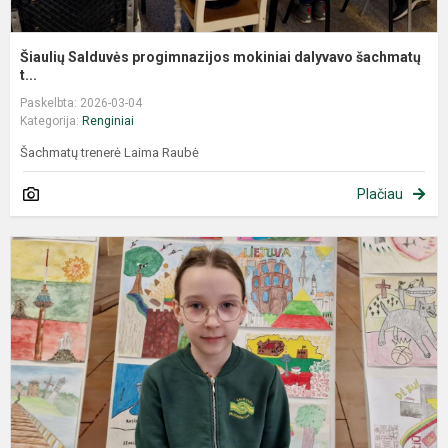
Šiaulių Salduvės progimnazijos mokiniai dalyvavo šachmatų
t...
Paskelbta: 2026-03-04
Kategorija:
Renginiai
Šachmatų trenerė Laima Raubė
Plačiau