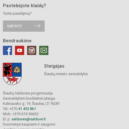
Pastebėjote klaidų?
Turite pasiūlymų?
RAŠYKITE
Bendraukime
Steigėjas
Šiaulių miesto savivaldybė
Šiaulių Salduvės progimnazija
Savivaldybės biudžetinė įstaiga
Kalinausko g. 19, Šiauliai, LT-76281
Tel. +370
41 433 861
Mob. +370 674 56620
El. p.
salduves@salduve.lt
Duomenys kaupiami ir saugomi