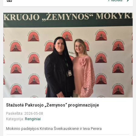
Stažuotė Pakruojo „Žemynos“ progimnazijoje
Paskelbta: 2026-05-08
Kategorija:
Renginiai
Mokinio padėjėjos Kristina Šveikauskienė ir Ieva Perera