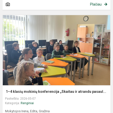
Plačiau
1–4 klasių mokinių konferencija „Skaitau ir atrandu pasaul...
Paskelbta: 2026-05-07
Kategorija:
Renginiai
Mokytojos Irena, Edita, Gražina