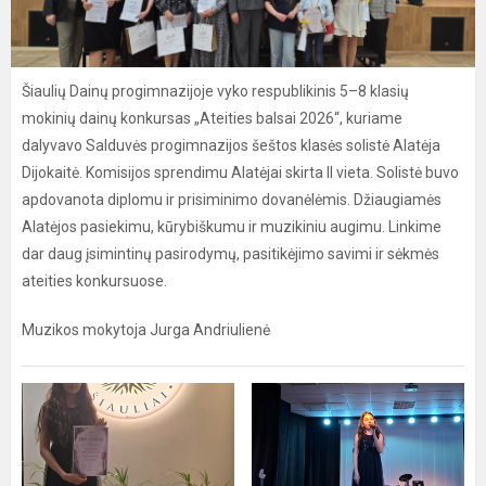
Šiaulių Dainų progimnazijoje vyko respublikinis 5–8 klasių
mokinių dainų konkursas „Ateities balsai 2026“, kuriame
dalyvavo Salduvės progimnazijos šeštos klasės solistė Alatėja
Dijokaitė. Komisijos sprendimu Alatėjai skirta II vieta. Solistė buvo
apdovanota diplomu ir prisiminimo dovanėlėmis. Džiaugiamės
Alatėjos pasiekimu, kūrybiškumu ir muzikiniu augimu. Linkime
dar daug įsimintinų pasirodymų, pasitikėjimo savimi ir sėkmės
ateities konkursuose.
Muzikos mokytoja Jurga Andriulienė