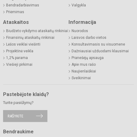
Bendradarbiavimas
Valgykla
Priėmimas
Ataskaitos
Informacija
Biudžeto vykdymo ataskaitų rinkiniai
Nuorodos
Finansinių ataskaitų rinkiniai
Laisvos darbo vietos
Lėšos veiklai viešinti
Konsultavimasis su visuomene
Projektinė veikla
Dažniausiai užduodami klausimai
1,2% parama
Pranešėjų apsauga
Viešieji pirkimai
Apie mus rašo
Naujienlaiškiai
Sveikinimai
Pastebėjote klaidų?
Turite pasiūlymų?
RAŠYKITE
Bendraukime