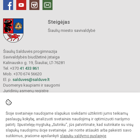
Steigėjas
Šiaulių miesto savivaldybė
Šiaulių Salduvės progimnazija
Savivaldybės biudžetinė įstaiga
Kalinausko g. 19, Šiauliai, LT-76281
Tel. +370
41 433 861
Mob. +370 674 56620
El. p.
salduves@salduve.lt
Duomenys kaupiami ir saugomi
Juridinių asmenų registre
Įmonės kodas 190531560
Šioje svetainėje naudojame slapukus siekdami užtikrinti jums teikiamų
© 2026. Šiaulių Salduvės progimnazija. Visos teisės saugomos.
paslaugų kokybę, analizuoti svetainės naudojimą ir optimizuoti naršymo
Kopijuoti turinį be raštiško įstaigos administracijos sutikimo griežtai draudžiama.
patirtį. Spustelėję mygtuką „Sutinku“, jūs patvirtinate, kad sutinkate su visų
slapukų naudojimu šioje svetainėje. Jei norite atšaukti arba pakeisti savo
sutikimus, prašome apsilankyti
slapukų valdymo puslapyje
.