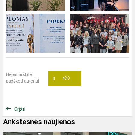
Nepamirškite
0
AČIŪ
padėkoti autoriui
Grįžti
Ankstesnės naujienos