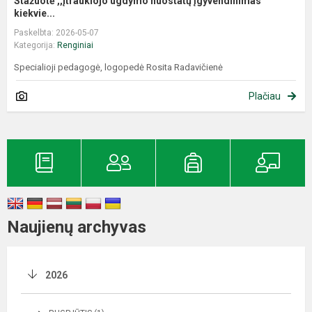
Stažuotė ,,Įtraukiojo ugdymo nuostatų įgyvendinimas
kiekvie...
Paskelbta: 2026-05-07
Kategorija:
Renginiai
Specialioji pedagogė, logopedė Rosita Radavičienė
Plačiau
Naujienų archyvas
2026