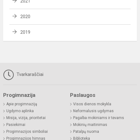
2021
2020
2019
Tvarkaraščiai
Progimnazija
Paslaugos
Apie progimnaziją
Visos dienos mokykla
Ugdymo aplinka
Neformalusis ugdymas
Misija, vizija, prioritetai
Pagalba mokiniams ir tėvams
Pasiekimai
Mokinių maitinimas
Progimnazijos simboliai
Patalpų nuoma
Progimnazijos himnas
Biblioteka