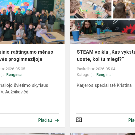
sinio raštingumo mėnuo
STEAM veikla „Kas vykst
vės progimnazijoje
uoste, kol tu miegi?“
ta: 2026-05-05
Paskelbta: 2026-05-04
ija:
Renginiai
Kategorija:
Renginiai
aliojo švietimo skyriaus
Karjeros specialistė Kristina
 V. Aužbikavičė
Plačiau
Pla