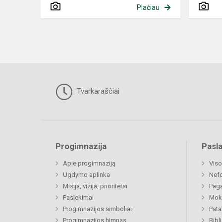
Plačiau
Tvarkaraščiai
Progimnazija
Pasl
Apie progimnaziją
Viso
Ugdymo aplinka
Nef
Misija, vizija, prioritetai
Paga
Pasiekimai
Moki
Progimnazijos simboliai
Pat
Progimnazijos himnas
Bibl