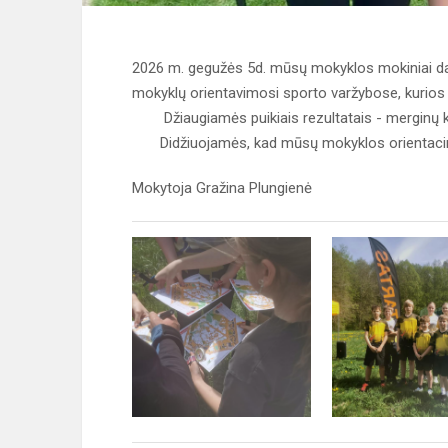
2026 m. gegužės 5d. mūsų mokyklos mokiniai daly
mokyklų orientavimosi sporto varžybose, kurios 
Džiaugiamės puikiais rezultatais - merginų kom
Didžiuojamės, kad mūsų mokyklos orientacinink
Mokytoja Gražina Plungienė