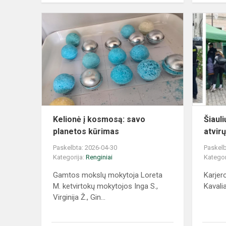
Kelionė į kosmosą: savo
Šiauli
planetos kūrimas
atvir
Paskelbta: 2026-04-30
Paskelb
Kategorija:
Renginiai
Kategor
Gamtos mokslų mokytoja Loreta
Karjer
M. ketvirtokų mokytojos Inga S.,
Kavali
Virginija Ž., Gin...