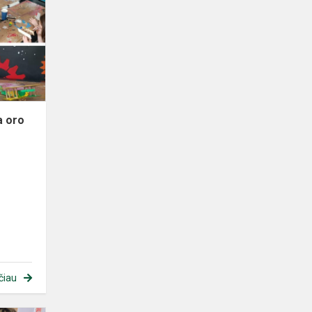
a oro
čiau