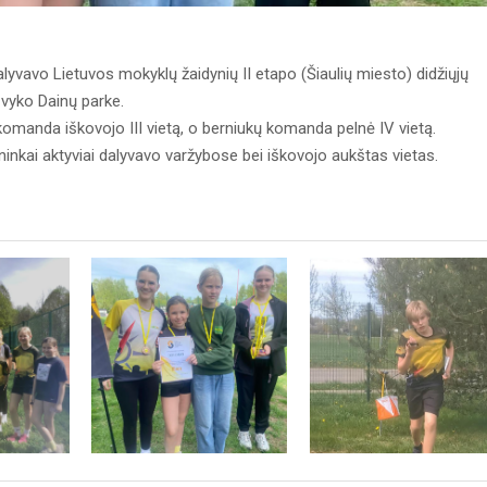
vavo Lietuvos mokyklų žaidynių II etapo (Šiaulių miesto) didžiųjų
vyko Dainų parke.
anda iškovojo III vietą, o berniukų komanda pelnė IV vietą.
ai aktyviai dalyvavo varžybose bei iškovojo aukštas vietas.