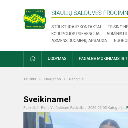
ŠIAULIŲ SALDUVĖS PROGIMN
STRUKTŪRA IR KONTAKTAI
TEISINĖ I
KORUPCIJOS PREVENCIJA
ADMINISTR
ASMENS DUOMENŲ APSAUGA
NUORO
UGDYMAS
PAGALBA MOKINIAMS IR 
Titulinis
Naujienos
Renginiai
Sveikiname!
Paskelbė : Rima Valčiukienė
Paskelbta: 2026-05-05
Kategorija:
R