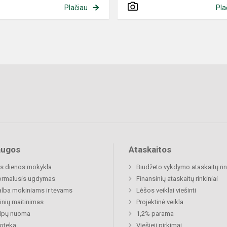
Plačiau
Pla
augos
Ataskaitos
s dienos mokykla
Biudžeto vykdymo ataskaitų rin
ormalusis ugdymas
Finansinių ataskaitų rinkiniai
lba mokiniams ir tėvams
Lėšos veiklai viešinti
nių maitinimas
Projektinė veikla
alpų nuoma
1,2% parama
ioteka
Viešieji pirkimai