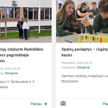
ojų stažuotė Radviliškio
Spalvų paslaptys – rūgšty
nos pagrindinėje
bazės
lo...
Paskelbta: 2026-04-30
Kategorija:
Renginiai
ta: 2026-04-30
ija:
Renginiai
Gamtos mokslų mokytoja Lo
Motuzienė
jos V. Šimkuvienė ir V.
avičė
Plačiau
Pla