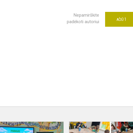
Nepamirškite
1
AČIŪ
padėkoti autoriui