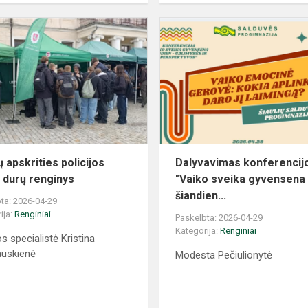
ų apskrities policijos
Dalyvavimas konferencij
ų durų renginys
"Vaiko sveika gyvensena
šiandien...
ta: 2026-04-29
ija:
Renginiai
Paskelbta: 2026-04-29
Kategorija:
Renginiai
os specialistė Kristina
auskienė
Modesta Pečiulionytė