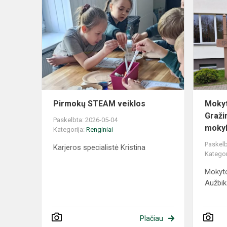
Pirmokų STEAM veiklos
Mokyt
Graži
Paskelbta: 2026-05-04
mokyk
Kategorija:
Renginiai
Paskelb
Karjeros specialistė Kristina
Kategor
Mokyto
Aužbik
Plačiau