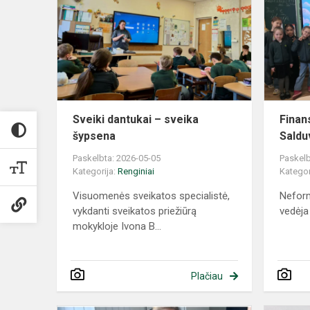
Sveiki dantukai – sveika
Finan
šypsena
Saldu
Paskelbta: 2026-05-05
Paskelb
Kategorija:
Renginiai
Kategor
Visuomenės sveikatos specialistė,
Neform
vykdanti sveikatos priežiūrą
vedėja
mokykloje Ivona B...
Plačiau