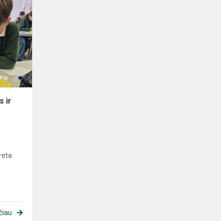
s ir
reta
čiau