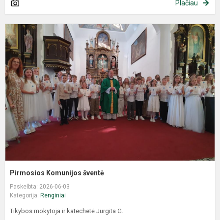
Plačiau
Pirmosios Komunijos šventė
Paskelbta: 2026-06-03
Kategorija:
Renginiai
Tikybos mokytoja ir katechetė Jurgita G.