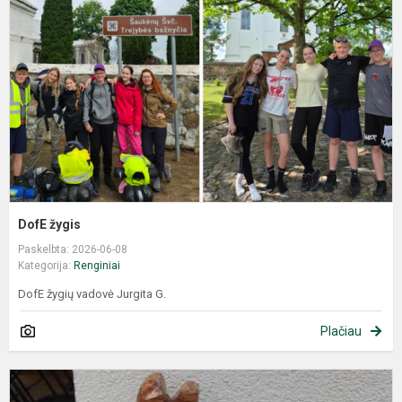
DofE žygis
Paskelbta: 2026-06-08
Kategorija:
Renginiai
DofE žygių vadovė Jurgita G.
Plačiau