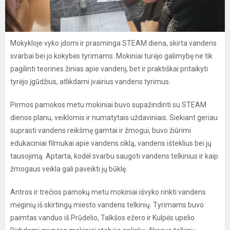
Mokykloje vyko įdomi ir prasminga STEAM diena, skirta vandens
svarbai bei jo kokybės tyrimams. Mokiniai turėjo galimybę ne tik
pagilinti teorines žinias apie vandenį, bet ir praktiškai pritaikyti
tyrėjo įgūdžius, atlikdami įvairius vandens tyrimus.
Pirmos pamokos metu mokiniai buvo supažindinti su STEAM
dienos planu, veiklomis ir numatytais uždaviniais. Siekiant geriau
suprasti vandens reikšmę gamtai ir žmogui, buvo žiūrimi
edukaciniai filmukai apie vandens ciklą, vandens išteklius bei jų
tausojimą. Aptarta, kodėl svarbu saugoti vandens telkinius ir kaip
žmogaus veikla gali paveikti jų būklę.
Antros ir trečios pamokų metu mokiniai išvyko rinkti vandens
mėginių iš skirtingų miesto vandens telkinių. Tyrimams buvo
paimtas vanduo iš Prūdelio, Talkšos ežero ir Kulpės upelio.