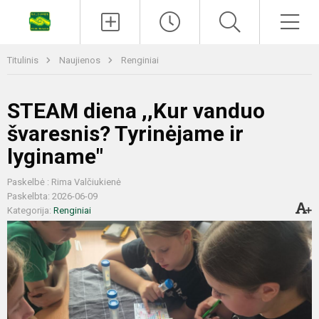
Titulinis
Naujienos
Renginiai
STEAM diena ,,Kur vanduo
švaresnis? Tyrinėjame ir
lyginame"
Paskelbė : Rima Valčiukienė
Paskelbta: 2026-06-09
Kategorija:
Renginiai