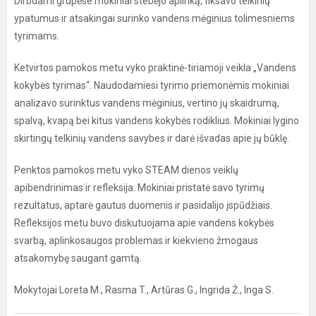
Dirbdami grupėse mokiniai stebėjo aplinką, fiksavo telkinių
ypatumus ir atsakingai surinko vandens mėginius tolimesniems
tyrimams.
Ketvirtos pamokos metu vyko praktinė-tiriamoji veikla „Vandens
kokybės tyrimas“. Naudodamiesi tyrimo priemonėmis mokiniai
analizavo surinktus vandens mėginius, vertino jų skaidrumą,
spalvą, kvapą bei kitus vandens kokybės rodiklius. Mokiniai lygino
skirtingų telkinių vandens savybes ir darė išvadas apie jų būklę.
Penktos pamokos metu vyko STEAM dienos veiklų
apibendrinimas ir refleksija. Mokiniai pristatė savo tyrimų
rezultatus, aptarė gautus duomenis ir pasidalijo įspūdžiais.
Refleksijos metu buvo diskutuojama apie vandens kokybės
svarbą, aplinkosaugos problemas ir kiekvieno žmogaus
atsakomybę saugant gamtą.
Mokytojai Loreta M., Rasma T., Artūras G., Ingrida Ž., Inga S.