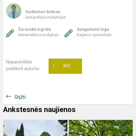
Gedminas Artūras
Geografijos mokytojas
Žurauskė Ingrida
Songailienė Inga
Matematikos mokytoja
Karjeros specialistė
Nepamirškite
1
AČIŪ
padėkoti autoriui
Grįžti
Ankstesnės naujienos