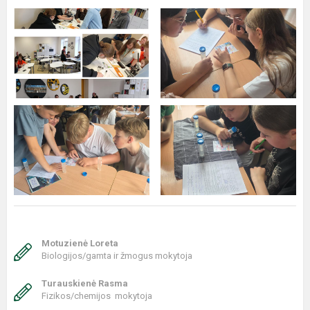
Motuzienė Loreta
Biologijos/gamta ir žmogus mokytoja
Turauskienė Rasma
Fizikos/chemijos mokytoja