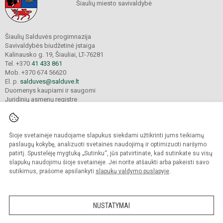
Šiaulių miesto savivaldybė
Šiaulių Salduvės progimnazija
Savivaldybės biudžetinė įstaiga
Kalinausko g. 19, Šiauliai, LT-76281
Tel. +370
41 433 861
Mob. +370 674 56620
El. p.
salduves@salduve.lt
Duomenys kaupiami ir saugomi
Juridinių asmenų registre
Įmonės kodas 190531560
Šioje svetainėje naudojame slapukus siekdami užtikrinti jums teikiamų
© 2026. Šiaulių Salduvės progimnazija. Visos teisės saugomos.
paslaugų kokybę, analizuoti svetainės naudojimą ir optimizuoti naršymo
Kopijuoti turinį be raštiško įstaigos administracijos sutikimo griežtai draudžiama.
patirtį. Spustelėję mygtuką „Sutinku“, jūs patvirtinate, kad sutinkate su visų
slapukų naudojimu šioje svetainėje. Jei norite atšaukti arba pakeisti savo
sutikimus, prašome apsilankyti
slapukų valdymo puslapyje
.
Mes kuriame mokykloms
SVETAINESMOKYKLOMS.LT
NUSTATYMAI