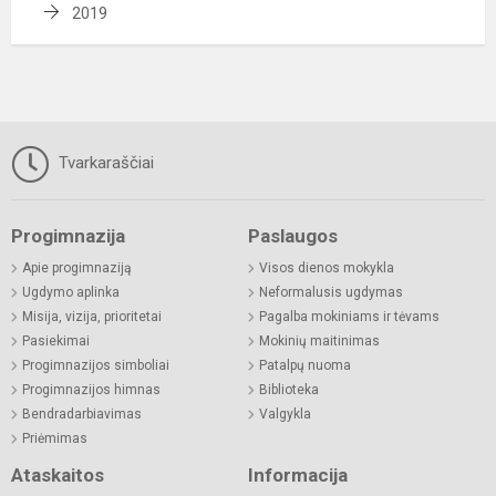
2019
Tvarkaraščiai
Progimnazija
Paslaugos
Apie progimnaziją
Visos dienos mokykla
Ugdymo aplinka
Neformalusis ugdymas
Misija, vizija, prioritetai
Pagalba mokiniams ir tėvams
Pasiekimai
Mokinių maitinimas
Progimnazijos simboliai
Patalpų nuoma
Progimnazijos himnas
Biblioteka
Bendradarbiavimas
Valgykla
Priėmimas
Ataskaitos
Informacija