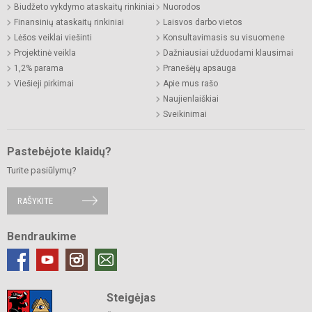
Biudžeto vykdymo ataskaitų rinkiniai
Nuorodos
Finansinių ataskaitų rinkiniai
Laisvos darbo vietos
Lėšos veiklai viešinti
Konsultavimasis su visuomene
Projektinė veikla
Dažniausiai užduodami klausimai
1,2% parama
Pranešėjų apsauga
Viešieji pirkimai
Apie mus rašo
Naujienlaiškiai
Sveikinimai
Pastebėjote klaidų?
Turite pasiūlymų?
RAŠYKITE
Bendraukime
Steigėjas