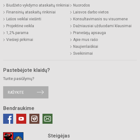
Biudžeto vykdymo ataskaitų rinkiniai
Nuorodos
Finansinių ataskaitų rinkiniai
Laisvos darbo vietos
Lėšos veiklai viešinti
Konsultavimasis su visuomene
Projektinė veikla
Dažniausiai užduodami klausimai
1,2% parama
Pranešėjų apsauga
Viešieji pirkimai
Apie mus rašo
Naujienlaiškiai
Sveikinimai
Pastebėjote klaidų?
Turite pasiūlymų?
RAŠYKITE
Bendraukime
Steigėjas