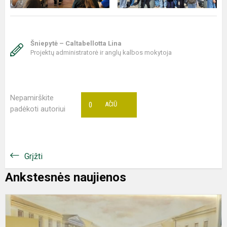
Šniepytė – Caltabellotta Lina
Projektų administratorė ir anglų kalbos mokytoja
Nepamirškite
0
AČIŪ
padėkoti autoriui
Grįžti
Ankstesnės naujienos