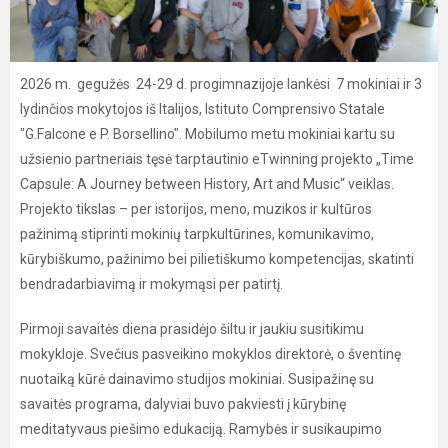
2026 m. gegužės 24-29 d. progimnazijoje lankėsi 7 mokiniai ir 3
lydinčios mokytojos iš Italijos, Istituto Comprensivo Statale
"G.Falcone e P. Borsellino". Mobilumo metu mokiniai kartu su
užsienio partneriais tęsė tarptautinio eTwinning projekto „Time
Capsule: A Journey between History, Art and Music“ veiklas.
Projekto tikslas – per istorijos, meno, muzikos ir kultūros
pažinimą stiprinti mokinių tarpkultūrines, komunikavimo,
kūrybiškumo, pažinimo bei pilietiškumo kompetencijas, skatinti
bendradarbiavimą ir mokymąsi per patirtį.
Pirmoji savaitės diena prasidėjo šiltu ir jaukiu susitikimu
mokykloje. Svečius pasveikino mokyklos direktorė, o šventinę
nuotaiką kūrė dainavimo studijos mokiniai. Susipažinę su
savaitės programa, dalyviai buvo pakviesti į kūrybinę
meditatyvaus piešimo edukaciją. Ramybės ir susikaupimo