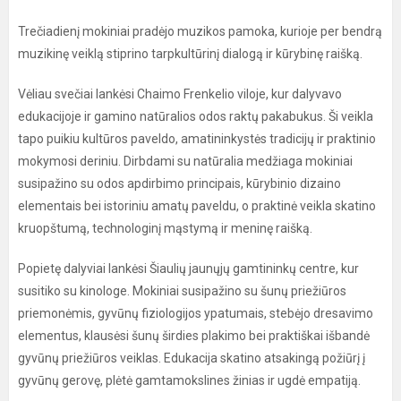
Trečiadienį mokiniai pradėjo muzikos pamoka, kurioje per bendrą
muzikinę veiklą stiprino tarpkultūrinį dialogą ir kūrybinę raišką.
Vėliau svečiai lankėsi Chaimo Frenkelio viloje, kur dalyvavo
edukacijoje ir gamino natūralios odos raktų pakabukus. Ši veikla
tapo puikiu kultūros paveldo, amatininkystės tradicijų ir praktinio
mokymosi deriniu. Dirbdami su natūralia medžiaga mokiniai
susipažino su odos apdirbimo principais, kūrybinio dizaino
elementais bei istoriniu amatų paveldu, o praktinė veikla skatino
kruopštumą, technologinį mąstymą ir meninę raišką.
Popietę dalyviai lankėsi Šiaulių jaunųjų gamtininkų centre, kur
susitiko su kinologe. Mokiniai susipažino su šunų priežiūros
priemonėmis, gyvūnų fiziologijos ypatumais, stebėjo dresavimo
elementus, klausėsi šunų širdies plakimo bei praktiškai išbandė
gyvūnų priežiūros veiklas. Edukacija skatino atsakingą požiūrį į
gyvūnų gerovę, plėtė gamtamokslines žinias ir ugdė empatiją.