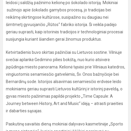
leidosi į saldžią pažinimo kelionę po šokolado istoriją. Mokiniai
sužinojo apie šokolado gamybos procesą, jo tradicijas bei
reikšmę skirtingose kultūrose, susipažino su daugiau nei
šimtmetį gyvuojančio „Rūtos“ fabriko istorija. Ši veikla padėjo
geriau suprasti, kaip istorinės tradicijos ir technologiniai procesai
susijungia kuriant šiandien gerai žinomus produktus.
Ketvirtadienis buvo skirtas pažinčiai su Lietuvos sostine. Vilniuje
svečiai aplankė Gedimino pilies bokštą, nuo kurio atsivėrė
įspūdinga miesto panorama. Kelionė tęsėsi prie Vilniaus katedros,
vingiuotomis senamiesčio gatvelėmis, Šv. Onos bažnyčioje bei
Bernardinų sode. Istorijos alsavimas senamiesčio erdvėse leido
mokiniams geriau suprasti Lietuvos kultūrinį ir istorinį paveldą, o
gyvas miesto pažinimas papildė projekto „Time Capsule: A
Journey between History, Art and Music“ idėją – atrasti praeities
ir dabarties sąsajas.
Paskutinę savaitės dieną mokiniai dalyvavo kasmetinėje „Sporto