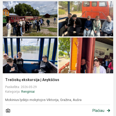
Trečiokų ekskursija į Anykščius
Paskelbta: 2026-05-29
Kategorija:
Renginiai
Mokinius lydėjo mokytojos Viktorija, Gražina, Aušra
Plačiau