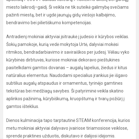
miesto laikrodį–gaidį. Ši veikla ne tik suteikė galimybę svečiams
pažinti miestą, bet ir ugdė jaunųjų gidų viešojo kalbėjimo,
bendravimo bei pilietiškumo kompetencijas.
Antradienį mokiniai aktyviai įsitraukė į judesio ir kūrybos veiklas.
Šokių pamokoje, kurią vedė mokytoja Urtė, dalyviai mokėsi
ritmikos, bendradarbiavimo ir saviraiškos per judesį. Vėliau vyko
kūrybinės dirbtuvės, kuriose mokiniai dekoravo pieštukines
pasitelkdami gamtos dovanas – augalų lapelius, žiedus ir kitus
natūralius elementus. Naudodami specialius įrankius jie išgavo
subtilius augalų atspaudus ir ornamentus, tyrinėjo gamtines
tekstūras bei medžiagų savybes. Ši patyriminė veikla skatino
aplinkos pažinimą, kūrybiškumą, kruopštumą ir tvarų požiūrį į
gamtos išteklius.
Dienos kulminacija tapo tarptautinė STEAM konferencija, kurios
metu mokiniai aktyviai dalyvavo įvairiose tiriamosiose veiklose,
sprendė praktines užduotis, diskutavo ir dalijosi idėjomis.