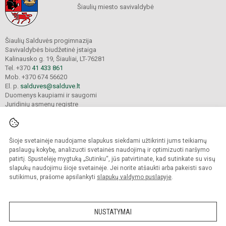
Šiaulių miesto savivaldybė
Šiaulių Salduvės progimnazija
Savivaldybės biudžetinė įstaiga
Kalinausko g. 19, Šiauliai, LT-76281
Tel. +370
41 433 861
Mob. +370 674 56620
El. p.
salduves@salduve.lt
Duomenys kaupiami ir saugomi
Juridinių asmenų registre
Įmonės kodas 190531560
Šioje svetainėje naudojame slapukus siekdami užtikrinti jums teikiamų
© 2026. Šiaulių Salduvės progimnazija. Visos teisės saugomos.
paslaugų kokybę, analizuoti svetainės naudojimą ir optimizuoti naršymo
Kopijuoti turinį be raštiško įstaigos administracijos sutikimo griežtai draudžiama.
patirtį. Spustelėję mygtuką „Sutinku“, jūs patvirtinate, kad sutinkate su visų
slapukų naudojimu šioje svetainėje. Jei norite atšaukti arba pakeisti savo
sutikimus, prašome apsilankyti
slapukų valdymo puslapyje
.
Mes kuriame mokykloms
SVETAINESMOKYKLOMS.LT
NUSTATYMAI