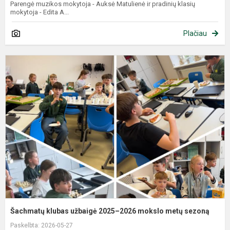
Parengė muzikos mokytoja - Auksė Matulienė ir pradinių klasių
mokytoja - Edita A...
Plačiau
Šachmatų klubas užbaigė 2025–2026 mokslo metų sezoną
Paskelbta: 2026-05-27