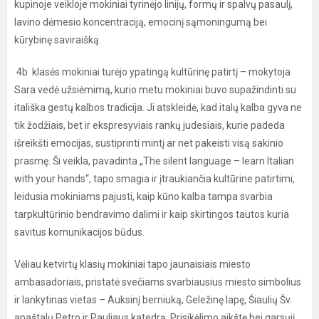
kupinoje veikloje mokiniai tyrinėjo linijų, formų ir spalvų pasaulį,
lavino dėmesio koncentraciją, emocinį sąmoningumą bei
kūrybinę saviraišką.
4b klasės mokiniai turėjo ypatingą kultūrinę patirtį – mokytoja
Sara vedė užsiėmimą, kurio metu mokiniai buvo supažindinti su
itališka gestų kalbos tradicija. Ji atskleidė, kad italų kalba gyva ne
tik žodžiais, bet ir ekspresyviais rankų judesiais, kurie padeda
išreikšti emocijas, sustiprinti mintį ar net pakeisti visą sakinio
prasmę. Ši veikla, pavadinta „The silent language – learn Italian
with your hands“, tapo smagia ir įtraukiančia kultūrine patirtimi,
leidusia mokiniams pajusti, kaip kūno kalba tampa svarbia
tarpkultūrinio bendravimo dalimi ir kaip skirtingos tautos kuria
savitus komunikacijos būdus.
Vėliau ketvirtų klasių mokiniai tapo jaunaisiais miesto
ambasadoriais, pristatė svečiams svarbiausius miesto simbolius
ir lankytinas vietas – Auksinį berniuką, Geležinę lapę, Šiaulių Šv.
apaštalų Petro ir Pauliaus katedrą, Prisikėlimo aikštę bei garsųjį