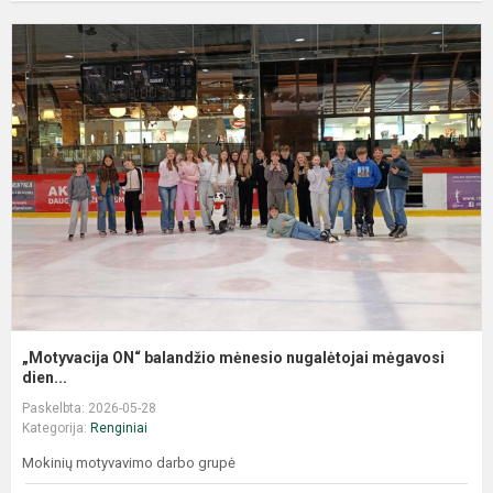
„Motyvacija ON“ balandžio mėnesio nugalėtojai mėgavosi
dien...
Paskelbta: 2026-05-28
Kategorija:
Renginiai
Mokinių motyvavimo darbo grupė