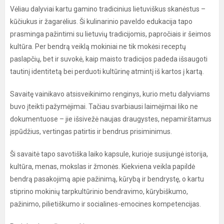
Vėliau dalyviai kartu gamino tradicinius lietuviškus skanėstus –
kūčiukus ir žagarėlius. Ši kulinarinio paveldo edukacija tapo
prasminga pažintimi su lietuvių tradicijomis, papročiais ir šeimos
kultūra. Per bendrą veiklą mokiniai ne tik mokėsi receptų
paslapčių, bet ir suvokė, kaip maisto tradicijos padeda išsaugoti
tautinį identitetą bei perduoti kultūrinę atmintį iš kartos į kartą.
Savaitę vainikavo atsisveikinimo renginys, kurio metu dalyviams
buvo įteikti pažymėjimai. Tačiau svarbiausi laimėjimai liko ne
dokumentuose – jie išsivežė naujas draugystes, nepamirštamus
įspūdžius, vertingas patirtis ir bendrus prisiminimus.
Ši savaitė tapo savotiška laiko kapsule, kurioje susijungė istorija,
kultūra, menas, mokslas ir žmonės. Kiekviena veikla papildė
bendrą pasakojimą apie pažinimą, kūrybą ir bendrystę, o kartu
stiprino mokinių tarpkultūrinio bendravimo, kūrybiškumo,
pažinimo, pilietiškumo ir socialines-emocines kompetencijas.