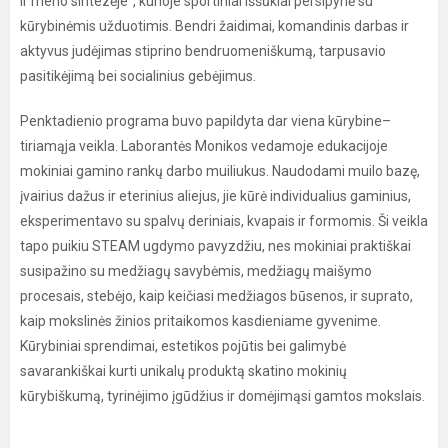
ir meno sintezėje“, kurioje sportiniai iššūkiai persipynė su
kūrybinėmis užduotimis. Bendri žaidimai, komandinis darbas ir
aktyvus judėjimas stiprino bendruomeniškumą, tarpusavio
pasitikėjimą bei socialinius gebėjimus.
Penktadienio programa buvo papildyta dar viena kūrybine–
tiriamąja veikla. Laborantės Monikos vedamoje edukacijoje
mokiniai gamino rankų darbo muiliukus. Naudodami muilo bazę,
įvairius dažus ir eterinius aliejus, jie kūrė individualius gaminius,
eksperimentavo su spalvų deriniais, kvapais ir formomis. Ši veikla
tapo puikiu STEAM ugdymo pavyzdžiu, nes mokiniai praktiškai
susipažino su medžiagų savybėmis, medžiagų maišymo
procesais, stebėjo, kaip keičiasi medžiagos būsenos, ir suprato,
kaip mokslinės žinios pritaikomos kasdieniame gyvenime.
Kūrybiniai sprendimai, estetikos pojūtis bei galimybė
savarankiškai kurti unikalų produktą skatino mokinių
kūrybiškumą, tyrinėjimo įgūdžius ir domėjimąsi gamtos mokslais.