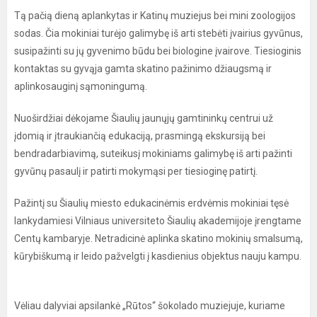
Tą pačią dieną aplankytas ir Katinų muziejus bei mini zoologijos
sodas. Čia mokiniai turėjo galimybę iš arti stebėti įvairius gyvūnus,
susipažinti su jų gyvenimo būdu bei biologine įvairove. Tiesioginis
kontaktas su gyvąja gamta skatino pažinimo džiaugsmą ir
aplinkosauginį sąmoningumą.
Nuoširdžiai dėkojame Šiaulių jaunųjų gamtininkų centrui už
įdomią ir įtraukiančią edukaciją, prasmingą ekskursiją bei
bendradarbiavimą, suteikusį mokiniams galimybę iš arti pažinti
gyvūnų pasaulį ir patirti mokymąsi per tiesioginę patirtį.
Pažintį su Šiaulių miesto edukacinėmis erdvėmis mokiniai tęsė
lankydamiesi Vilniaus universiteto Šiaulių akademijoje įrengtame
Centų kambaryje. Netradicinė aplinka skatino mokinių smalsumą,
kūrybiškumą ir leido pažvelgti į kasdienius objektus nauju kampu.
Vėliau dalyviai apsilankė „Rūtos“ šokolado muziejuje, kuriame