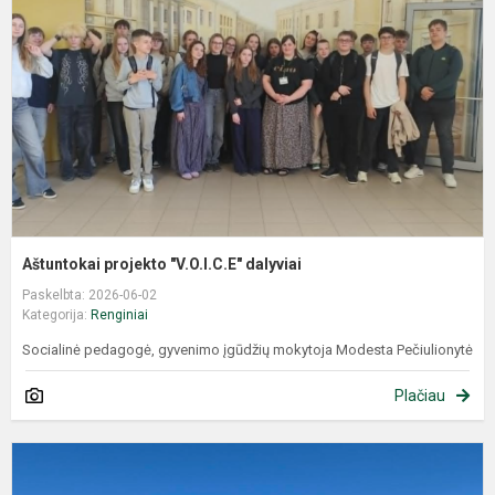
Aštuntokai projekto "V.O.I.C.E" dalyviai
Paskelbta: 2026-06-02
Kategorija:
Renginiai
Socialinė pedagogė, gyvenimo įgūdžių mokytoja Modesta Pečiulionytė
Plačiau