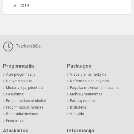
2019
Tvarkaraščiai
Progimnazija
Paslaugos
Apie progimnaziją
Visos dienos mokykla
Ugdymo aplinka
Neformalusis ugdymas
Misija, vizija, prioritetai
Pagalba mokiniams ir tėvams
Pasiekimai
Mokinių maitinimas
Progimnazijos simboliai
Patalpų nuoma
Progimnazijos himnas
Biblioteka
Bendradarbiavimas
Valgykla
Priėmimas
Ataskaitos
Informacija