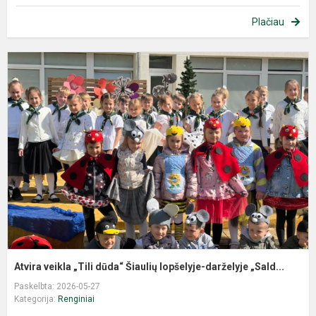
Plačiau
Atvira veikla „Tili dūda“ Šiaulių lopšelyje-darželyje „Sald...
Paskelbta: 2026-05-27
Kategorija:
Renginiai