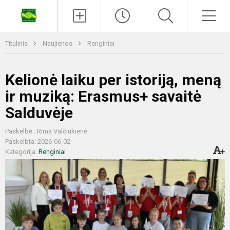
Titulinis
Naujienos
Renginiai
Kelionė laiku per istoriją, meną
ir muziką: Erasmus+ savaitė
Salduvėje
Paskelbė : Rima Valčiukienė
Paskelbta: 2026-06-02
Kategorija:
Renginiai