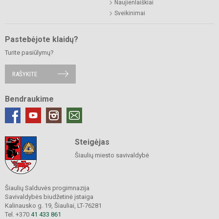
Naujienlaiškiai
Sveikinimai
Pastebėjote klaidų?
Turite pasiūlymų?
RAŠYKITE
Bendraukime
Steigėjas
Šiaulių miesto savivaldybė
Šiaulių Salduvės progimnazija
Savivaldybės biudžetinė įstaiga
Kalinausko g. 19, Šiauliai, LT-76281
Tel. +370
41 433 861