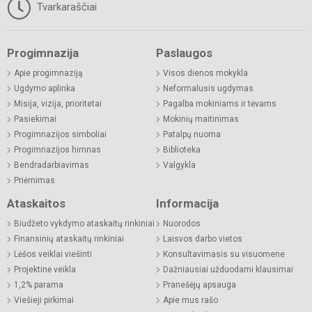
Tvarkaraščiai
Progimnazija
Paslaugos
Apie progimnaziją
Visos dienos mokykla
Ugdymo aplinka
Neformalusis ugdymas
Misija, vizija, prioritetai
Pagalba mokiniams ir tėvams
Pasiekimai
Mokinių maitinimas
Progimnazijos simboliai
Patalpų nuoma
Progimnazijos himnas
Biblioteka
Bendradarbiavimas
Valgykla
Priėmimas
Ataskaitos
Informacija
Biudžeto vykdymo ataskaitų rinkiniai
Nuorodos
Finansinių ataskaitų rinkiniai
Laisvos darbo vietos
Lėšos veiklai viešinti
Konsultavimasis su visuomene
Projektinė veikla
Dažniausiai užduodami klausimai
1,2% parama
Pranešėjų apsauga
Viešieji pirkimai
Apie mus rašo