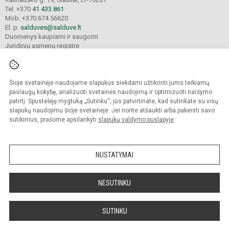
Tel. +370
41 433 861
Mob. +370 674 56620
El. p.
salduves@salduve.lt
Duomenys kaupiami ir saugomi
Juridinių asmenų registre
Įmonės kodas 190531560
Šioje svetainėje naudojame slapukus siekdami užtikrinti jums teikiamų
© 2026. Šiaulių Salduvės progimnazija. Visos teisės saugomos.
paslaugų kokybę, analizuoti svetainės naudojimą ir optimizuoti naršymo
Kopijuoti turinį be raštiško įstaigos administracijos sutikimo griežtai draudžiama.
patirtį. Spustelėję mygtuką „Sutinku“, jūs patvirtinate, kad sutinkate su visų
slapukų naudojimu šioje svetainėje. Jei norite atšaukti arba pakeisti savo
sutikimus, prašome apsilankyti
slapukų valdymo puslapyje
.
Mes kuriame mokykloms
SVETAINESMOKYKLOMS.LT
NUSTATYMAI
NESUTINKU
SUTINKU