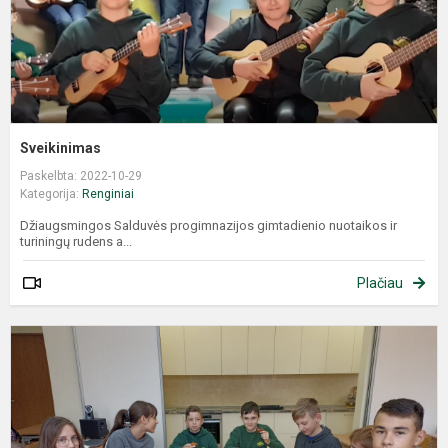
Sveikinimas
Paskelbta: 2022-10-29
Kategorija:
Renginiai
Džiaugsmingos Salduvės progimnazijos gimtadienio nuotaikos ir
turiningų rudens a...
Plačiau