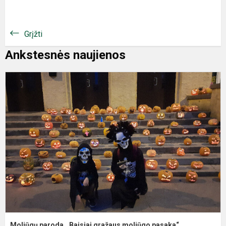
Grįžti
Ankstesnės naujienos
Moliūgų paroda ,,Baisiai gražaus moliūgo pasaka“