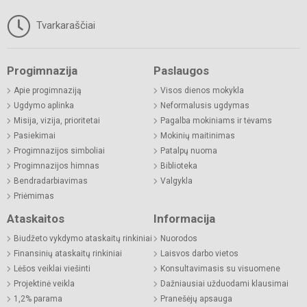
Tvarkaraščiai
Progimnazija
Paslaugos
Apie progimnaziją
Visos dienos mokykla
Ugdymo aplinka
Neformalusis ugdymas
Misija, vizija, prioritetai
Pagalba mokiniams ir tėvams
Pasiekimai
Mokinių maitinimas
Progimnazijos simboliai
Patalpų nuoma
Progimnazijos himnas
Biblioteka
Bendradarbiavimas
Valgykla
Priėmimas
Ataskaitos
Informacija
Biudžeto vykdymo ataskaitų rinkiniai
Nuorodos
Finansinių ataskaitų rinkiniai
Laisvos darbo vietos
Lėšos veiklai viešinti
Konsultavimasis su visuomene
Projektinė veikla
Dažniausiai užduodami klausimai
1,2% parama
Pranešėjų apsauga