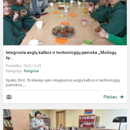
Integruota anglų kalbos ir technologijų pamoka ,,Moliūgų
šy...
Paskelbta: 2022-10-28
Kategorija:
Renginiai
Spalio 28 d. 7b klasėje vyko integruotos anglų kalbos ir technologijų
pamokos ,,...
Plačiau