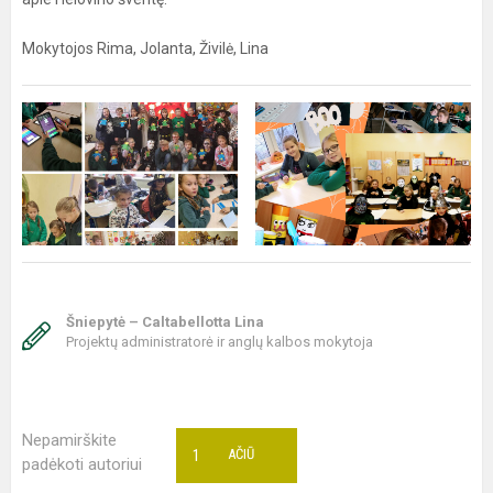
Mokytojos Rima, Jolanta, Živilė, Lina
Šniepytė – Caltabellotta Lina
Projektų administratorė ir anglų kalbos mokytoja
Nepamirškite
1
AČIŪ
padėkoti autoriui