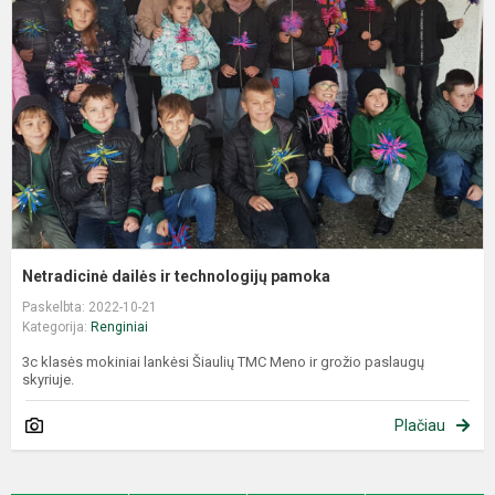
Netradicinė dailės ir technologijų pamoka
Paskelbta: 2022-10-21
Kategorija:
Renginiai
3c klasės mokiniai lankėsi Šiaulių TMC Meno ir grožio paslaugų
skyriuje.
Plačiau