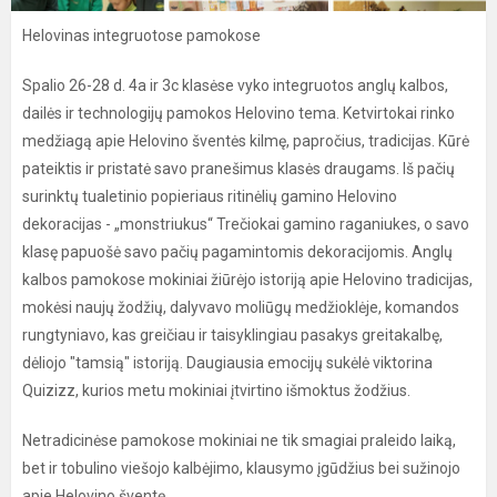
Helovinas integruotose pamokose
Spalio 26-28 d. 4a ir 3c klasėse vyko integruotos anglų kalbos,
dailės ir technologijų pamokos Helovino tema. Ketvirtokai rinko
medžiagą apie Helovino šventės kilmę, papročius, tradicijas. Kūrė
pateiktis ir pristatė savo pranešimus klasės draugams. Iš pačių
surinktų tualetinio popieriaus ritinėlių gamino Helovino
dekoracijas - „monstriukus“ Trečiokai gamino raganiukes, o savo
klasę papuošė savo pačių pagamintomis dekoracijomis. Anglų
kalbos pamokose mokiniai žiūrėjo istoriją apie Helovino tradicijas,
mokėsi naujų žodžių, dalyvavo moliūgų medžioklėje, komandos
rungtyniavo, kas greičiau ir taisyklingiau pasakys greitakalbę,
dėliojo "tamsią" istoriją. Daugiausia emocijų sukėlė viktorina
Quizizz, kurios metu mokiniai įtvirtino išmoktus žodžius.
Netradicinėse pamokose mokiniai ne tik smagiai praleido laiką,
bet ir tobulino viešojo kalbėjimo, klausymo įgūdžius bei sužinojo
apie Helovino šventę.