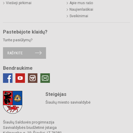
Viešieji pirkimai
Apie mus rašo
Naujienlaiškiai
Sveikinimai
Pastebėjote klaidų?
Turite pasiūlymų?
RAŠYKITE
Bendraukime
Steigėjas
Šiaulių miesto savivaldybė
Šiaulių Salduvės progimnazija
Savivaldybės biudžetinė įstaiga
Kalinausko g. 19, Šiauliai, LT-76281