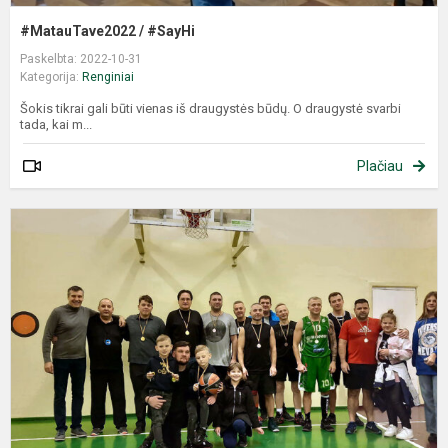
#MatauTave2022 / #SayHi
Paskelbta: 2022-10-31
Kategorija:
Renginiai
Šokis tikrai gali būti vienas iš draugystės būdų. O draugystė svarbi
tada, kai m...
Plačiau