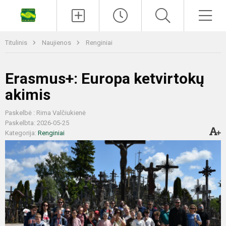
Titulinis
Naujienos
Renginiai
Erasmus+: Europa ketvirtokų
akimis
Paskelbė : Rima Valčiukienė
Paskelbta: 2026-05-25
Kategorija:
Renginiai