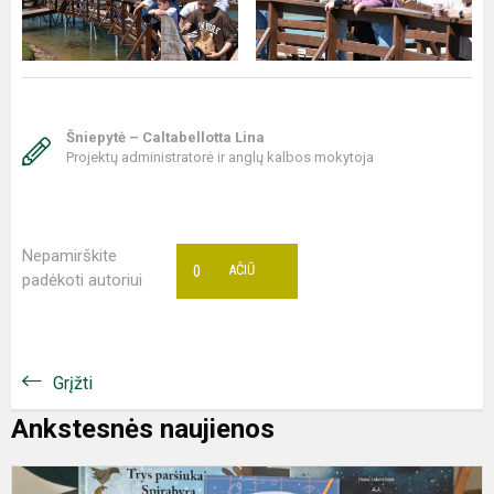
Šniepytė – Caltabellotta Lina
Projektų administratorė ir anglų kalbos mokytoja
Nepamirškite
0
AČIŪ
padėkoti autoriui
Grįžti
Ankstesnės naujienos