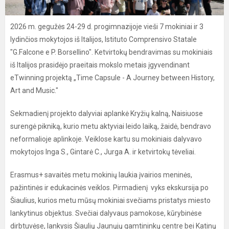
2026 m. gegužės 24-29 d. progimnazijoje vieši 7 mokiniai ir 3
lydinčios mokytojos iš Italijos, Istituto Comprensivo Statale
"G.Falcone e P. Borsellino". Ketvirtokų bendravimas su mokiniais
iš Italijos prasidėjo praeitais mokslo metais įgyvendinant
eTwinning projektą „Time Capsule - A Journey between History,
Art and Music."
Sekmadienį projekto dalyviai aplankė Kryžių kalną, Naisiuose
surengė pikniką, kurio metu aktyviai leido laiką, žaidė, bendravo
neformalioje aplinkoje. Veiklose kartu su mokiniais dalyvavo
mokytojos Inga S., Gintarė C., Jurga A. ir ketvirtokų tėveliai.
Erasmus+ savaitės metu mokinių laukia įvairios meninės,
pažintinės ir edukacinės veiklos. Pirmadienį vyks ekskursija po
Šiaulius, kurios metu mūsų mokiniai svečiams pristatys miesto
lankytinus objektus. Svečiai dalyvaus pamokose, kūrybinėse
dirbtuvėse, lankysis Šiaulių Jaunųjų gamtininkų centre bei Katinų