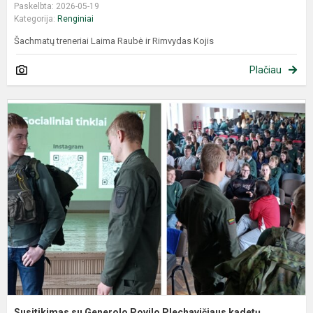
Paskelbta: 2026-05-19
Kategorija:
Renginiai
Šachmatų treneriai Laima Raubė ir Rimvydas Kojis
Plačiau
Susitikimas su Generolo Povilo Plechavičiaus kadetų