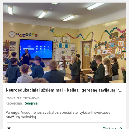
Neuroedukaciniai užsiėmimai – kelias į geresnę savijautą ir...
Paskelbta: 2026-05-21
Kategorija:
Renginiai
Parengė: Visuomenės sveikatos specialistė, vykdanti sveikatos
priežiūrą mokykloj...
Plačiau