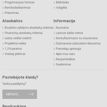
Progimnazijos himnas
Biblioteka
Bendradarbiavimas
Valgykla
Priėmimas
Ataskaitos
Informacija
Biudžeto vykdymo ataskaitų rinkiniai
Nuorodos
Finansinių ataskaitų rinkiniai
Laisvos darbo vietos
Lėšos veiklai viešinti
Konsultavimasis su visuomene
Projektinė veikla
Dažniausiai užduodami klausimai
1,2% parama
Pranešėjų apsauga
Viešieji pirkimai
Apie mus rašo
Naujienlaiškiai
Sveikinimai
Pastebėjote klaidų?
Turite pasiūlymų?
RAŠYKITE
Bendraukime