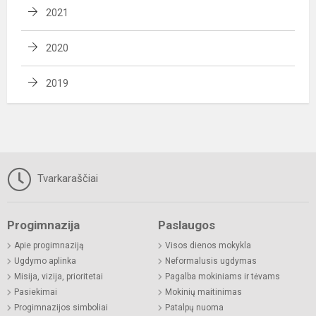
2021
2020
2019
Tvarkaraščiai
Progimnazija
Paslaugos
Apie progimnaziją
Visos dienos mokykla
Ugdymo aplinka
Neformalusis ugdymas
Misija, vizija, prioritetai
Pagalba mokiniams ir tėvams
Pasiekimai
Mokinių maitinimas
Progimnazijos simboliai
Patalpų nuoma