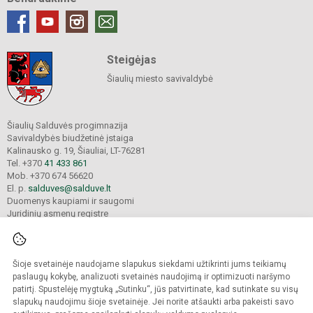
Steigėjas
Šiaulių miesto savivaldybė
Šiaulių Salduvės progimnazija
Savivaldybės biudžetinė įstaiga
Kalinausko g. 19, Šiauliai, LT-76281
Tel. +370
41 433 861
Mob. +370 674 56620
El. p.
salduves@salduve.lt
Duomenys kaupiami ir saugomi
Juridinių asmenų registre
Įmonės kodas 190531560
Šioje svetainėje naudojame slapukus siekdami užtikrinti jums teikiamų
© 2026. Šiaulių Salduvės progimnazija. Visos teisės saugomos.
paslaugų kokybę, analizuoti svetainės naudojimą ir optimizuoti naršymo
Kopijuoti turinį be raštiško įstaigos administracijos sutikimo griežtai draudžiama.
patirtį. Spustelėję mygtuką „Sutinku“, jūs patvirtinate, kad sutinkate su visų
slapukų naudojimu šioje svetainėje. Jei norite atšaukti arba pakeisti savo