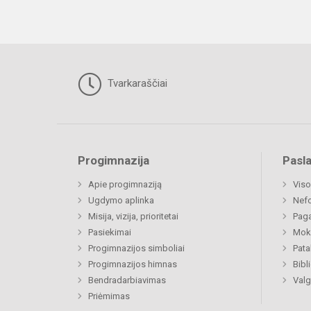
Tvarkaraščiai
Progimnazija
Pasl
Apie progimnaziją
Viso
Ugdymo aplinka
Nef
Misija, vizija, prioritetai
Paga
Pasiekimai
Moki
Progimnazijos simboliai
Pat
Progimnazijos himnas
Bibl
Bendradarbiavimas
Valg
Priėmimas