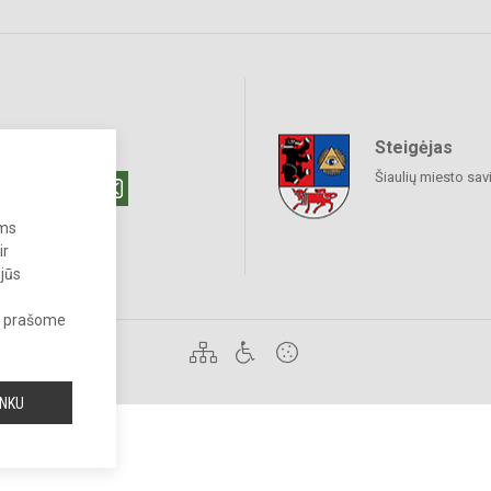
Steigėjas
raukime
Šiaulių miesto sav
ums
ir
 jūs
s, prašome
 draudžiama.
INKU