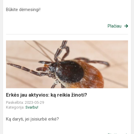
Būkite dėmesingi!
Plačiau
Erkės jau aktyvios: ką reikia žinoti?
Paskelbta: 2023-05-29
Kategorija:
Svarbu!
Ką daryti, jei įsisiurbė erkė?