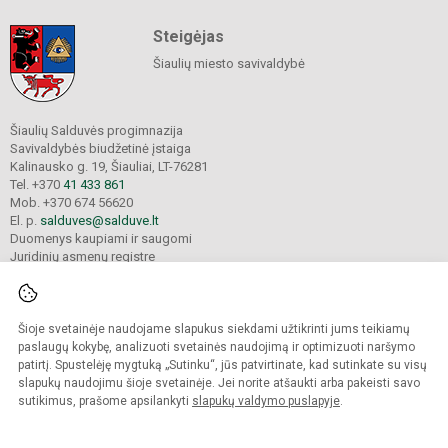
Steigėjas
Šiaulių miesto savivaldybė
Šiaulių Salduvės progimnazija
Savivaldybės biudžetinė įstaiga
Kalinausko g. 19, Šiauliai, LT-76281
Tel. +370
41 433 861
Mob. +370 674 56620
El. p.
salduves@salduve.lt
Duomenys kaupiami ir saugomi
Juridinių asmenų registre
Įmonės kodas 190531560
Šioje svetainėje naudojame slapukus siekdami užtikrinti jums teikiamų
© 2026. Šiaulių Salduvės progimnazija. Visos teisės saugomos.
paslaugų kokybę, analizuoti svetainės naudojimą ir optimizuoti naršymo
Kopijuoti turinį be raštiško įstaigos administracijos sutikimo griežtai draudžiama.
patirtį. Spustelėję mygtuką „Sutinku“, jūs patvirtinate, kad sutinkate su visų
slapukų naudojimu šioje svetainėje. Jei norite atšaukti arba pakeisti savo
sutikimus, prašome apsilankyti
slapukų valdymo puslapyje
.
Mes kuriame mokykloms
SVETAINESMOKYKLOMS.LT