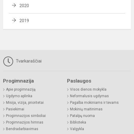
2020
2019
Tvarkaraščiai
Progimnazija
Paslaugos
Apie progimnaziją
Visos dienos mokykla
Ugdymo aplinka
Neformalusis ugdymas
Misija, vizija, prioritetai
Pagalba mokiniams ir tėvams
Pasiekimai
Mokinių maitinimas
Progimnazijos simboliai
Patalpų nuoma
Progimnazijos himnas
Biblioteka
Bendradarbiavimas
Valgykla