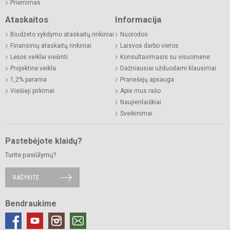
Priėmimas
Ataskaitos
Informacija
Biudžeto vykdymo ataskaitų rinkiniai
Nuorodos
Finansinių ataskaitų rinkiniai
Laisvos darbo vietos
Lėšos veiklai viešinti
Konsultavimasis su visuomene
Projektinė veikla
Dažniausiai užduodami klausimai
1,2% parama
Pranešėjų apsauga
Viešieji pirkimai
Apie mus rašo
Naujienlaiškiai
Sveikinimai
Pastebėjote klaidų?
Turite pasiūlymų?
RAŠYKITE
Bendraukime