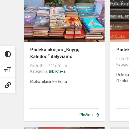
Padėka akcijos „Knygų
Padėk
Kalėdos“ dalyviams
Paskelb
Kategor
Paskelbta: 2024-01-16
Kategorija:
Biblioteka
Dėkoja
Ozolui
Bibliotekininkė Edita
Plačiau