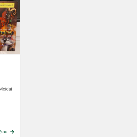
Meidai
čiau