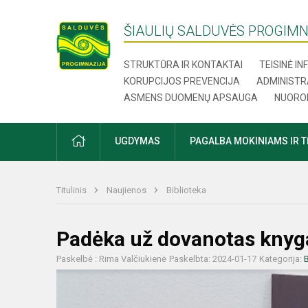
ŠIAULIŲ SALDUVĖS PROGIMN
STRUKTŪRA IR KONTAKTAI
TEISINĖ I
KORUPCIJOS PREVENCIJA
ADMINISTR
ASMENS DUOMENŲ APSAUGA
NUORO
UGDYMAS
PAGALBA MOKINIAMS IR 
Titulinis
Naujienos
Biblioteka
Padėka už dovanotas knyg
Paskelbė : Rima Valčiukienė
Paskelbta: 2024-01-17
Kategorija:
B