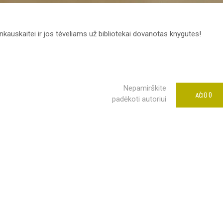
kauskaitei ir jos tėveliams už bibliotekai dovanotas knygutes!
Nepamirškite
0
AČIŪ
padėkoti autoriui