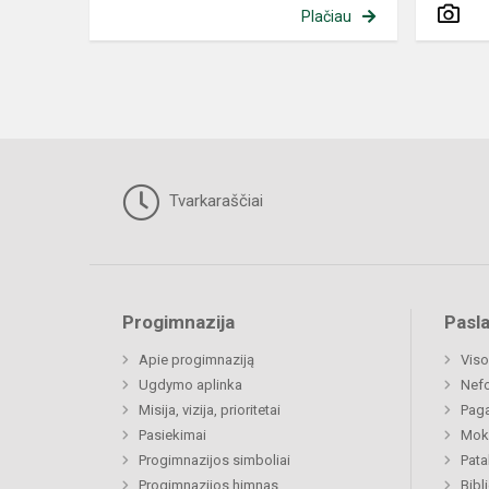
Plačiau
Tvarkaraščiai
Progimnazija
Pasl
Apie progimnaziją
Viso
Ugdymo aplinka
Nef
Misija, vizija, prioritetai
Paga
Pasiekimai
Moki
Progimnazijos simboliai
Pat
Progimnazijos himnas
Bibl