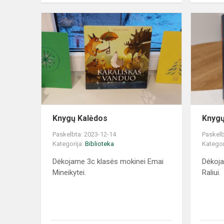
Knygų Kalėdos
Knygų
Paskelbta: 2023-12-14
Paskelb
Kategorija:
Biblioteka
Kategor
Dėkojame 3c klasės mokinei Emai
Dėkoja
Mineikytei.
Raliui.