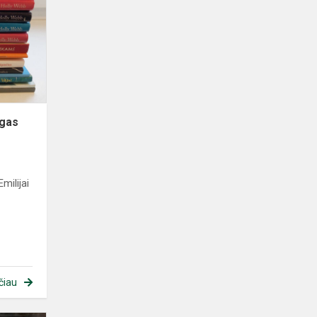
ygas
milijai
čiau