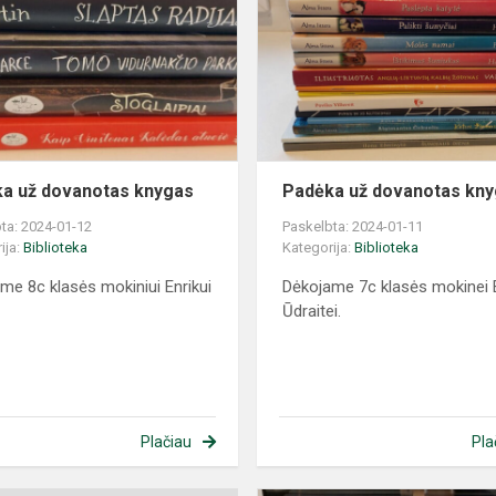
a už dovanotas knygas
Padėka už dovanotas kn
ta: 2024-01-12
Paskelbta: 2024-01-11
ija:
Biblioteka
Kategorija:
Biblioteka
me 8c klasės mokiniui Enrikui
Dėkojame 7c klasės mokinei E
.
Ūdraitei.
Plačiau
Pla