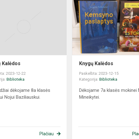
 Kalėdos
Knygų Kalėdos
ta: 2023-12-22
Paskelbta: 2023-12-15
ija:
Biblioteka
Kategorija:
Biblioteka
džiai dėkojame 8a klasės
Dėkojame 7a klasės mokinei 
i Nojui Baziliauskui.
Mineikytei.
Plačiau
Pla