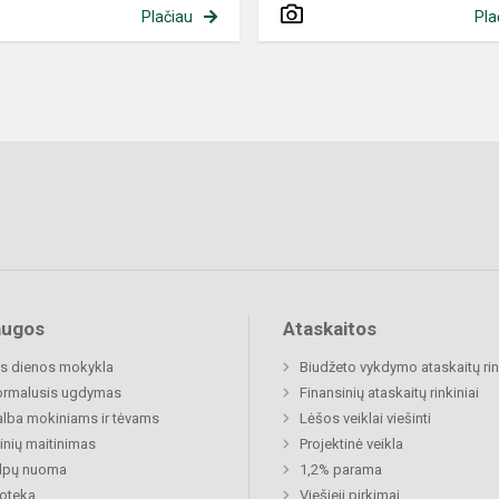
Plačiau
Pla
augos
Ataskaitos
s dienos mokykla
Biudžeto vykdymo ataskaitų rin
ormalusis ugdymas
Finansinių ataskaitų rinkiniai
lba mokiniams ir tėvams
Lėšos veiklai viešinti
nių maitinimas
Projektinė veikla
alpų nuoma
1,2% parama
ioteka
Viešieji pirkimai