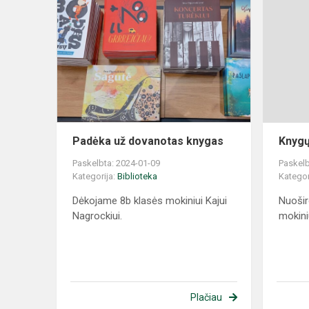
Padėka už dovanotas knygas
Knygų
Paskelbta: 2024-01-09
Paskelb
Kategorija:
Biblioteka
Kategor
Dėkojame 8b klasės mokiniui Kajui
Nuošir
Nagrockiui.
mokiniu
Plačiau