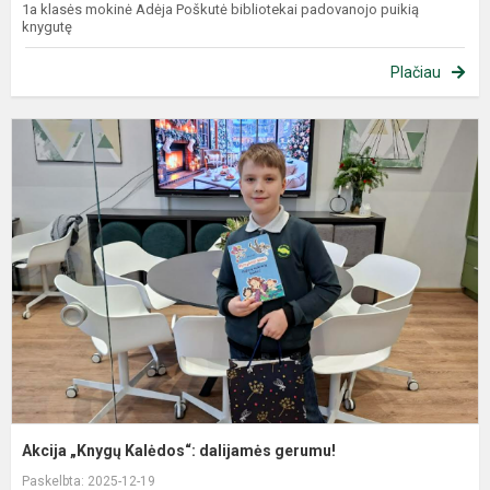
1a klasės mokinė Adėja Poškutė bibliotekai padovanojo puikią
knygutę
Plačiau
Akcija „Knygų Kalėdos“: dalijamės gerumu!
Paskelbta: 2025-12-19