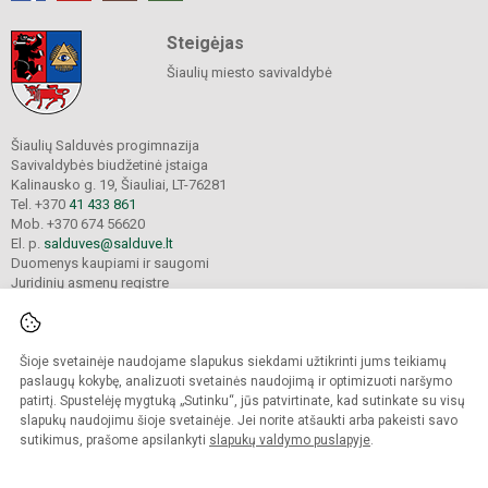
Steigėjas
Šiaulių miesto savivaldybė
Šiaulių Salduvės progimnazija
Savivaldybės biudžetinė įstaiga
Kalinausko g. 19, Šiauliai, LT-76281
Tel. +370
41 433 861
Mob. +370 674 56620
El. p.
salduves@salduve.lt
Duomenys kaupiami ir saugomi
Juridinių asmenų registre
Įmonės kodas 190531560
Šioje svetainėje naudojame slapukus siekdami užtikrinti jums teikiamų
© 2026. Šiaulių Salduvės progimnazija. Visos teisės saugomos.
paslaugų kokybę, analizuoti svetainės naudojimą ir optimizuoti naršymo
Kopijuoti turinį be raštiško įstaigos administracijos sutikimo griežtai draudžiama.
patirtį. Spustelėję mygtuką „Sutinku“, jūs patvirtinate, kad sutinkate su visų
slapukų naudojimu šioje svetainėje. Jei norite atšaukti arba pakeisti savo
sutikimus, prašome apsilankyti
slapukų valdymo puslapyje
.
Mes kuriame mokykloms
SVETAINESMOKYKLOMS.LT