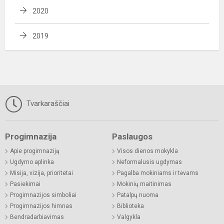
2020
2019
Tvarkaraščiai
Progimnazija
Paslaugos
Apie progimnaziją
Visos dienos mokykla
Ugdymo aplinka
Neformalusis ugdymas
Misija, vizija, prioritetai
Pagalba mokiniams ir tėvams
Pasiekimai
Mokinių maitinimas
Progimnazijos simboliai
Patalpų nuoma
Progimnazijos himnas
Biblioteka
Bendradarbiavimas
Valgykla