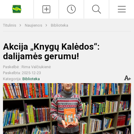
Titulinis
Naujienos
Biblioteka
Akcija „Knygų Kalėdos“:
dalijamės gerumu!
Paskelbė : Rima Valčiukienė
Paskelbta: 2025-12-23
Kategorija:
Biblioteka