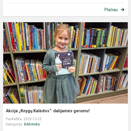
Plačiau
Akcija „Knygų Kalėdos“: dalijamės gerumu!
Paskelbta: 2025-12-22
Kategorija:
Biblioteka