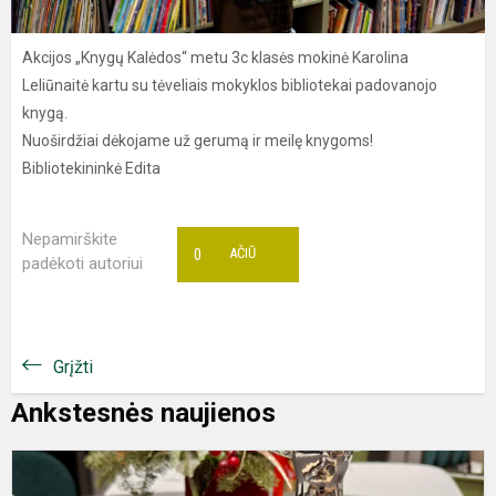
Akcijos „Knygų Kalėdos“ metu 3c klasės mokinė Karolina
Leliūnaitė kartu su tėveliais mokyklos bibliotekai padovanojo
knygą.
Nuoširdžiai dėkojame už gerumą ir meilę knygoms!
Bibliotekininkė Edita
Nepamirškite
0
AČIŪ
padėkoti autoriui
Grįžti
Ankstesnės naujienos