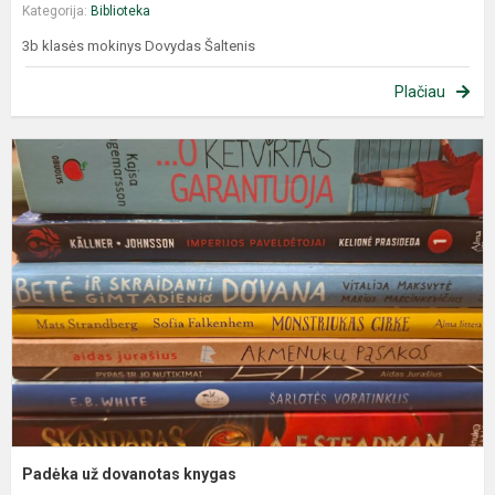
Kategorija:
Biblioteka
3b klasės mokinys Dovydas Šaltenis
Plačiau
Padėka už dovanotas knygas