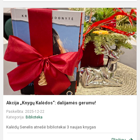
Akcija „Knygų Kalėdos“: dalijamės gerumu!
Paskelbta: 2025-12-22
Kategorija:
Biblioteka
Kalėdų Senelis atnešė bibliotekai 3 naujas knygas
Plačiau