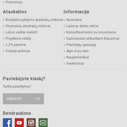
Priėmimas
Ataskaitos
Informacija
Biudžeto vykdymo ataskaitų rinkiniai
Nuorodos
Finansinių ataskaitų rinkiniai
Laisvos darbo vietos
Lėšos veiklai viešinti
Konsultavimasis su visuomene
Projektinė veikla
Dažniausiai užduodami klausimai
1,2% parama
Pranešėjų apsauga
Viešieji pirkimai
Apie mus rašo
Naujienlaiškiai
Sveikinimai
Pastebėjote klaidų?
Turite pasiūlymų?
RAŠYKITE
Bendraukime