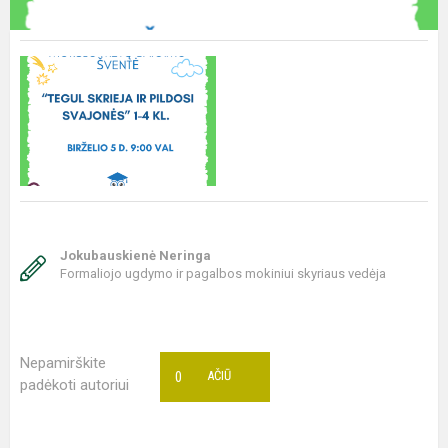
Jokubauskienė Neringa
Formaliojo ugdymo ir pagalbos mokiniui skyriaus vedėja
Nepamirškite
0
AČIŪ
padėkoti autoriui