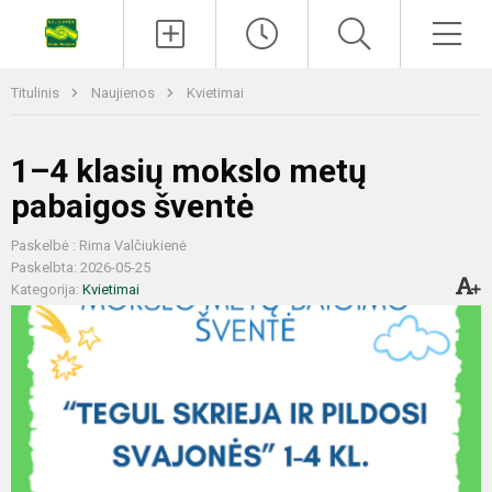
Titulinis
Naujienos
Kvietimai
1–4 klasių mokslo metų
pabaigos šventė
Paskelbė : Rima Valčiukienė
Paskelbta: 2026-05-25
Kategorija:
Kvietimai