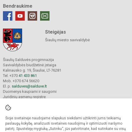
Bendraukime
Steigėjas
Šiaulių miesto savivaldybė
Šiaulių Salduvės progimnazija
Savivaldybės biudžetinė įstaiga
Kalinausko g. 19, Šiauliai, LT-76281
Tel. +370
41 433 861
Mob. +370 674 56620
El. p.
salduves@salduve.lt
Duomenys kaupiami ir saugomi
Juridinių asmenų registre
Įmonės kodas 190531560
Šioje svetainėje naudojame slapukus siekdami užtikrinti jums teikiamų
© 2026. Šiaulių Salduvės progimnazija. Visos teisės saugomos.
paslaugų kokybę, analizuoti svetainės naudojimą ir optimizuoti naršymo
Kopijuoti turinį be raštiško įstaigos administracijos sutikimo griežtai draudžiama.
patirtį. Spustelėję mygtuką „Sutinku“, jūs patvirtinate, kad sutinkate su visų