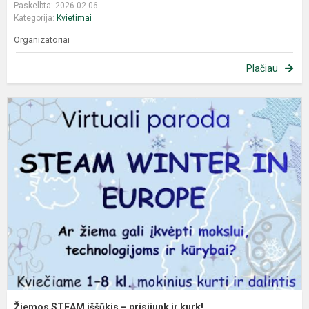
Paskelbta: 2026-02-06
Kategorija:
Kvietimai
Organizatoriai
Plačiau
Žiemos STEAM iššūkis – prisijunk ir kurk!