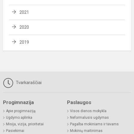
2021
2020
2019
Tvarkaraščiai
Progimnazija
Paslaugos
Apie progimnaziją
Visos dienos mokykla
Ugdymo aplinka
Neformalusis ugdymas
Misija, vizija, prioritetai
Pagalba mokiniams ir tėvams
Pasiekimai
Mokinių maitinimas