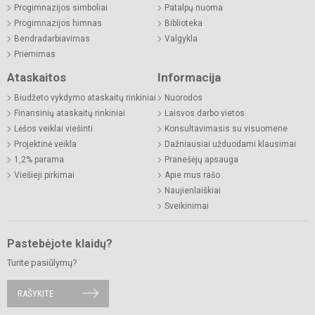
Progimnazijos simboliai
Patalpų nuoma
Progimnazijos himnas
Biblioteka
Bendradarbiavimas
Valgykla
Priėmimas
Ataskaitos
Informacija
Biudžeto vykdymo ataskaitų rinkiniai
Nuorodos
Finansinių ataskaitų rinkiniai
Laisvos darbo vietos
Lėšos veiklai viešinti
Konsultavimasis su visuomene
Projektinė veikla
Dažniausiai užduodami klausimai
1,2% parama
Pranešėjų apsauga
Viešieji pirkimai
Apie mus rašo
Naujienlaiškiai
Sveikinimai
Pastebėjote klaidų?
Turite pasiūlymų?
RAŠYKITE