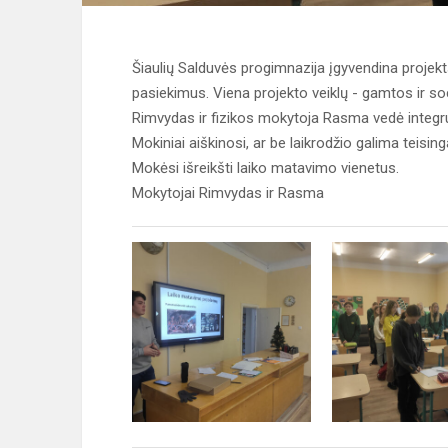
Šiaulių Salduvės progimnazija įgyvendina projekt
pasiekimus. Viena projekto veiklų - gamtos ir so
Rimvydas ir fizikos mokytoja Rasma vedė integ
Mokiniai aiškinosi, ar be laikrodžio galima teising
Mokėsi išreikšti laiko matavimo vienetus.
Mokytojai Rimvydas ir Rasma