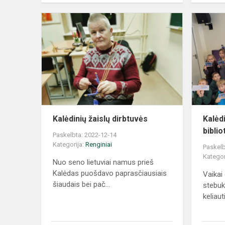
Kalėdinių žaislų dirbtuvės
Kalėdi
bibli
Paskelbta: 2022-12-14
Kategorija:
Renginiai
Paskelb
Kategor
Nuo seno lietuviai namus prieš
Kalėdas puošdavo paprasčiausiais
Vaikai 
šiaudais bei pač...
stebuk
keliaut