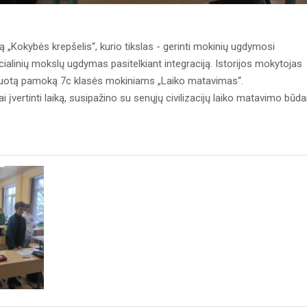
ą „Kokybės krepšelis“, kurio tikslas - gerinti mokinių ugdymosi
cialinių mokslų ugdymas pasitelkiant integraciją. Istorijos mokytojas
ruotą pamoką 7c klasės mokiniams „Laiko matavimas“.
ai įvertinti laiką, susipažino su senųjų civilizacijų laiko matavimo būda