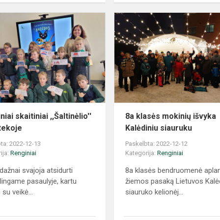
niai skaitiniai ,,Šaltinėlio''
8a klasės mokinių išvyka
otekoje
Kalėdiniu siauruku
ta: 2022-12-13
Paskelbta: 2022-12-12
ija:
Renginiai
Kategorija:
Renginiai
dažnai svajoja atsidurti
8a klasės bendruomenė apla
lingame pasaulyje, kartu
žiemos pasaką Lietuvos Kalė
i su veikė...
siauruko kelionėj...