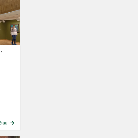
e"
čiau