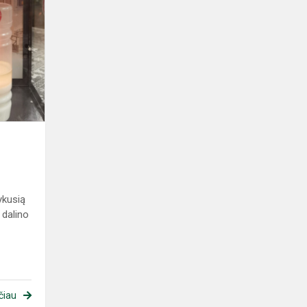
vykusią
 dalino
čiau