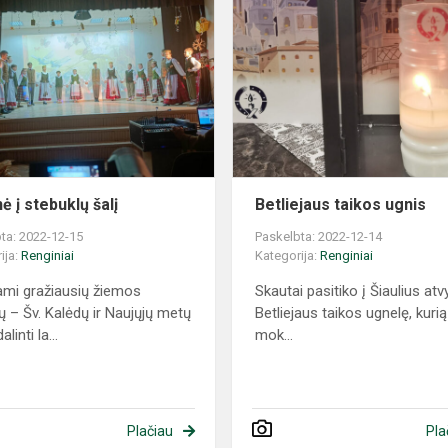
ė į stebuklų šalį
Betliejaus taikos ugnis
ta: 2022-12-15
Paskelbta: 2022-12-14
ija:
Renginiai
Kategorija:
Renginiai
mi gražiausių žiemos
Skautai pasitiko į Šiaulius at
ų – Šv. Kalėdų ir Naujųjų metų
Betliejaus taikos ugnelę, kurią
linti la...
mok...
Plačiau
Pla