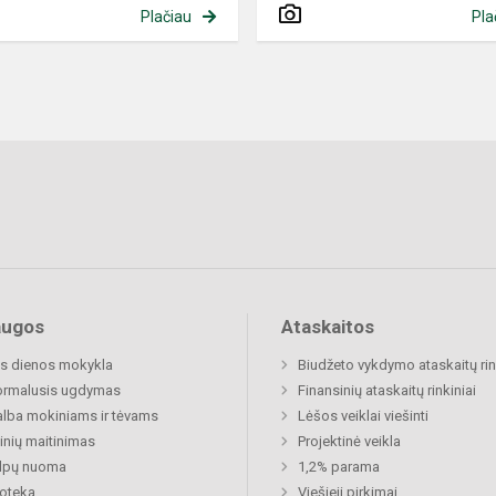
Plačiau
Pla
augos
Ataskaitos
s dienos mokykla
Biudžeto vykdymo ataskaitų rin
ormalusis ugdymas
Finansinių ataskaitų rinkiniai
lba mokiniams ir tėvams
Lėšos veiklai viešinti
nių maitinimas
Projektinė veikla
alpų nuoma
1,2% parama
ioteka
Viešieji pirkimai