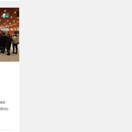
nkė
dinio