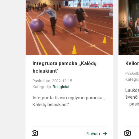
Integruota pamoka ,,Kalėdų
Kelion
belaukiant"
Paskelb
Kategor
Paskelbta: 2022-12-15
Kategorija:
Renginiai
Laukda
švenči
Integruota fizinio ugdymo pamoka ,,
– pasida
Kalėdų belaukiant“.
Plačiau