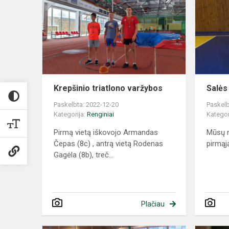
Krepšinio triatlono varžybos
Salės
Paskelbta: 2022-12-20
Paskelb
Kategorija:
Renginiai
Kategor
Pirmą vietą iškovojo Armandas
Mūsų 
Čepas (8c) , antrą vietą Rodenas
pirmąj
Gagėla (8b), treč...
Plačiau