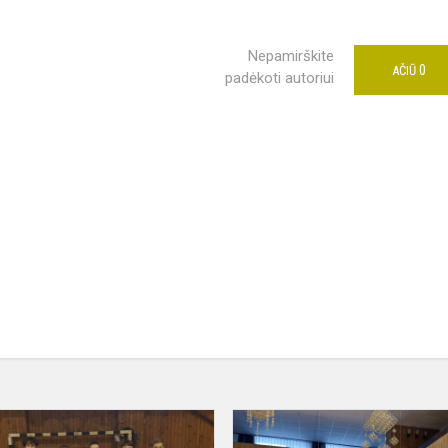
Nepamirškite
0
AČIŪ
padėkoti autoriui