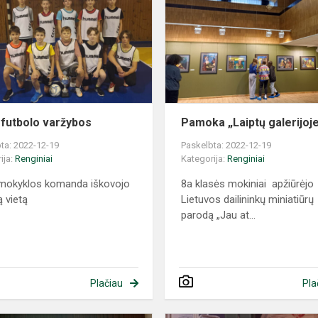
 futbolo varžybos
Pamoka „Laiptų galerijoj
ta: 2022-12-19
Paskelbta: 2022-12-19
ija:
Renginiai
Kategorija:
Renginiai
mokyklos komanda iškovojo
8a klasės mokiniai apžiūrėjo
ą vietą
Lietuvos dailininkų miniatiūrų
parodą „Jau at...
Plačiau
Pla