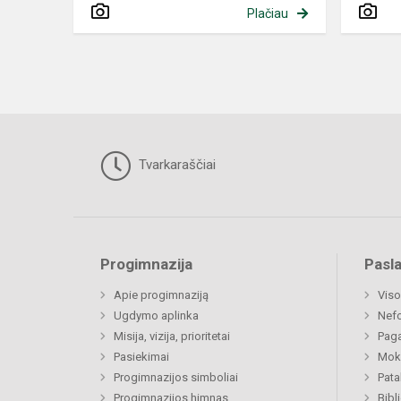
Plačiau
Tvarkaraščiai
Progimnazija
Pasl
Apie progimnaziją
Viso
Ugdymo aplinka
Nef
Misija, vizija, prioritetai
Paga
Pasiekimai
Moki
Progimnazijos simboliai
Pat
Progimnazijos himnas
Bibl