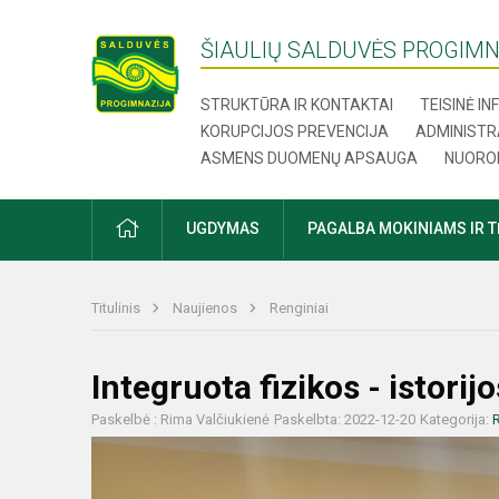
ŠIAULIŲ SALDUVĖS PROGIMN
STRUKTŪRA IR KONTAKTAI
TEISINĖ I
KORUPCIJOS PREVENCIJA
ADMINISTR
ASMENS DUOMENŲ APSAUGA
NUORO
UGDYMAS
PAGALBA MOKINIAMS IR 
Titulinis
Naujienos
Renginiai
Integruota fizikos - istor
Paskelbė : Rima Valčiukienė
Paskelbta: 2022-12-20
Kategorija:
R