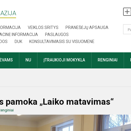
AZIJA
NFORMACIJA
VEIKLOS SRITYS
PRANEŠĖJŲ APSAUGA
ACINĖ INFORMACIJA
PASLAUGOS
DOS
DUK
KONSULTAVIMASIS SU VISUOMENE
TĖVAMS
NU
ĮTRAUKIOJI MOKYKLA
RENGINIAI
ijos pamoka „Laiko matavimas“
enginiai