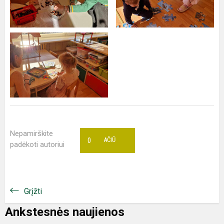
Nepamirškite
0
AČIŪ
padėkoti autoriui
Grįžti
Ankstesnės naujienos