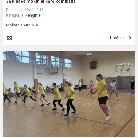
3a klasės mokiniai kūrė komiksus
Paskelbta: 2024-10-15
Kategorija:
Renginiai
Mokytoja Virginija
Plačiau