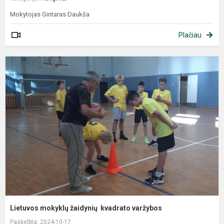
Mokytojas Gintaras Daukša
Plačiau
Lietuvos mokyklų žaidynių kvadrato varžybos
Paskelbta: 2024-10-17