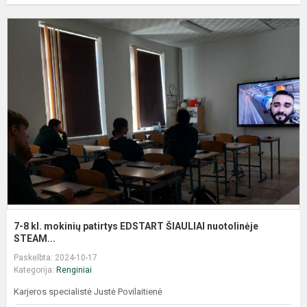
7-8 kl. mokinių patirtys EDSTART ŠIAULIAI nuotolinėje
STEAM...
Paskelbta: 2024-10-17
Kategorija:
Renginiai
Karjeros specialistė Justė Povilaitienė