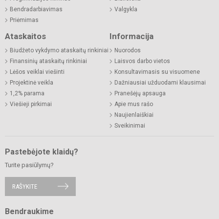
Bendradarbiavimas
Valgykla
Priėmimas
Ataskaitos
Informacija
Biudžeto vykdymo ataskaitų rinkiniai
Nuorodos
Finansinių ataskaitų rinkiniai
Laisvos darbo vietos
Lėšos veiklai viešinti
Konsultavimasis su visuomene
Projektinė veikla
Dažniausiai užduodami klausimai
1,2% parama
Pranešėjų apsauga
Viešieji pirkimai
Apie mus rašo
Naujienlaiškiai
Sveikinimai
Pastebėjote klaidų?
Turite pasiūlymų?
RAŠYKITE
Bendraukime