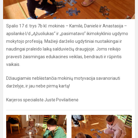
Spalio 17 d. trys 7b kl. mokinės – Kamilė, Danielė ir Anastasija –
apsilankė l/d „Ąžuoliukas“ ir „pasimatavo“ ikimokyklinio ugdymo
mokytojo profesiją. Mažieji darželio ugdytiniai nuotaikingai ir
naudingai praleido laiką salduviečių draugijoje. Joms reikėjo
pravesti žaismingas edukacines veiklas, bendrauti ir rūpintis
vaikais.
Džiaugiamės neblėstančia mokinių motyvacija savanoriauti
darželyje, ir jau nebe pirmą kartą!
Karjeros specialistė Justė Povilaitienė