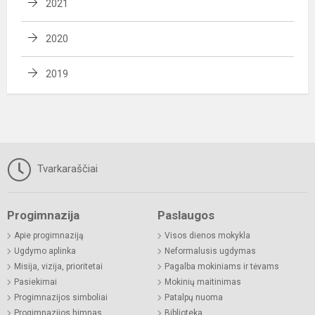
2021
2020
2019
Tvarkaraščiai
Progimnazija
Paslaugos
Apie progimnaziją
Visos dienos mokykla
Ugdymo aplinka
Neformalusis ugdymas
Misija, vizija, prioritetai
Pagalba mokiniams ir tėvams
Pasiekimai
Mokinių maitinimas
Progimnazijos simboliai
Patalpų nuoma
Progimnazijos himnas
Biblioteka