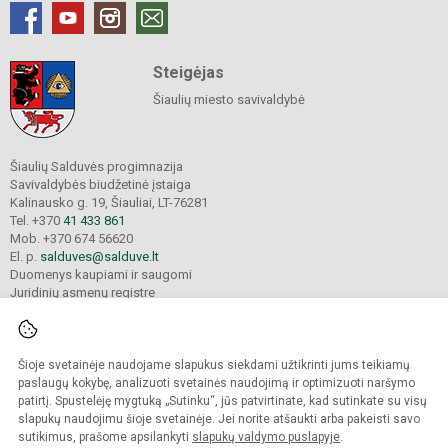
Steigėjas
Šiaulių miesto savivaldybė
Šiaulių Salduvės progimnazija
Savivaldybės biudžetinė įstaiga
Kalinausko g. 19, Šiauliai, LT-76281
Tel. +370
41 433 861
Mob. +370 674 56620
El. p.
salduves@salduve.lt
Duomenys kaupiami ir saugomi
Juridinių asmenų registre
Įmonės kodas 190531560
Šioje svetainėje naudojame slapukus siekdami užtikrinti jums teikiamų
© 2026. Šiaulių Salduvės progimnazija. Visos teisės saugomos.
paslaugų kokybę, analizuoti svetainės naudojimą ir optimizuoti naršymo
Kopijuoti turinį be raštiško įstaigos administracijos sutikimo griežtai draudžiama.
patirtį. Spustelėję mygtuką „Sutinku“, jūs patvirtinate, kad sutinkate su visų
slapukų naudojimu šioje svetainėje. Jei norite atšaukti arba pakeisti savo
sutikimus, prašome apsilankyti
slapukų valdymo puslapyje
.