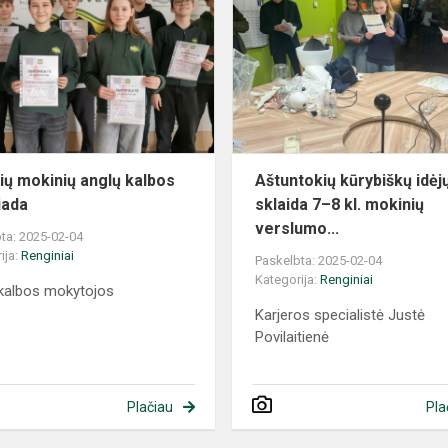
sių mokinių anglų kalbos
Aštuntokių kūrybiškų idėj
iada
sklaida 7–8 kl. mokinių
verslumo...
ta: 2025-02-04
ija:
Renginiai
Paskelbta: 2025-02-04
Kategorija:
Renginiai
kalbos mokytojos
Karjeros specialistė Justė
Povilaitienė
Plačiau
Pla