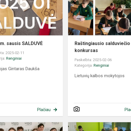
m. sausis SALDUVĖ
Raštingiausio salduviečio
konkursas
ta: 2025-02-11
ija:
Renginiai
Paskelbta: 2025-02-06
Kategorija:
Renginiai
jas Gintaras Daukša
Lietuvių kalbos mokytojos
Plačiau
Pla