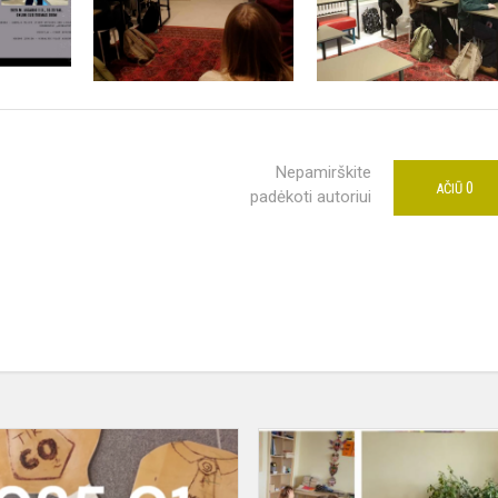
Nepamirškite
0
AČIŪ
padėkoti autoriui