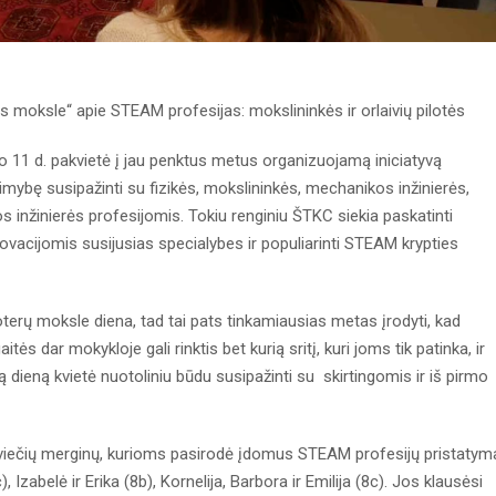
os moksle“ apie STEAM profesijas: mokslininkės ir orlaivių pilotės
o 11 d. pakvietė į jau penktus metus organizuojamą iniciatyvą
limybę susipažinti su fizikės, mokslininkės, mechanikos inžinierės,
os inžinierės profesijomis. Tokiu renginiu ŠTKC siekia paskatinti
novacijomis susijusias specialybes ir populiarinti STEAM krypties
terų moksle diena, tad tai pats tinkamiausias metas įrodyti, kad
tės dar mokykloje gali rinktis bet kurią sritį, kuri joms tik patinka, ir
 dieną kvietė nuotoliniu būdu susipažinti su skirtingomis ir iš pirmo
viečių merginų, kurioms pasirodė įdomus STEAM profesijų pristatym
c), Izabelė ir Erika (8b), Kornelija, Barbora ir Emilija (8c). Jos klausėsi