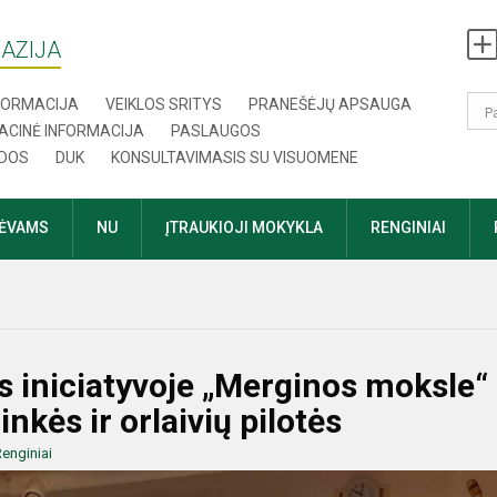
AZIJA
NFORMACIJA
VEIKLOS SRITYS
PRANEŠĖJŲ APSAUGA
ACINĖ INFORMACIJA
PASLAUGOS
DOS
DUK
KONSULTAVIMASIS SU VISUOMENE
TĖVAMS
NU
ĮTRAUKIOJI MOKYKLA
RENGINIAI
s iniciatyvoje „Merginos moksle“
kės ir orlaivių pilotės
enginiai