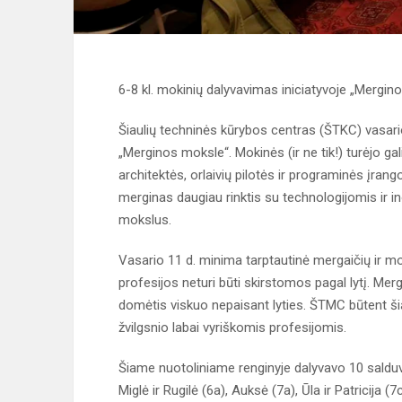
6-8 kl. mokinių dalyvavimas iniciatyvoje „Mergin
Šiaulių techninės kūrybos centras (ŠTKC) vasari
„Merginos moksle“. Mokinės (ir ne tik!) turėjo ga
architektės, orlaivių pilotės ir programinės įrang
merginas daugiau rinktis su technologijomis ir i
mokslus.
Vasario 11 d. minima tarptautinė mergaičių ir mo
profesijos neturi būti skirstomos pagal lytį. Mergai
domėtis viskuo nepaisant lyties. ŠTMC būtent šią
žvilgsnio labai vyriškomis profesijomis.
Šiame nuotoliniame renginyje dalyvavo 10 saldu
Miglė ir Rugilė (6a), Auksė (7a), Ūla ir Patricija (7