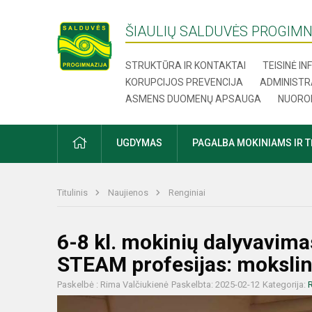
ŠIAULIŲ SALDUVĖS PROGIMN
STRUKTŪRA IR KONTAKTAI
TEISINĖ I
KORUPCIJOS PREVENCIJA
ADMINISTR
ASMENS DUOMENŲ APSAUGA
NUORO
UGDYMAS
PAGALBA MOKINIAMS IR 
Titulinis
Naujienos
Renginiai
6-8 kl. mokinių dalyvavima
STEAM profesijas: mokslinin
Paskelbė : Rima Valčiukienė
Paskelbta: 2025-02-12
Kategorija:
R