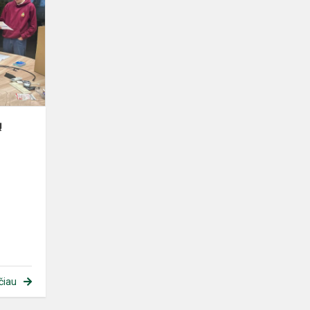
ų
čiau