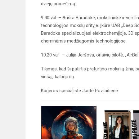
dviejų pranešimų:
9.40 val. – Aušra Baradokė, mokslininkė ir verslini
technologijos mokslų srityje. Įkūrė UAB „Deep Scie
Baradokė specializuojasi elektrochemijoje, 3D sp
cheminėmis medžiagomis technologijose.
10.20 val. – Julija Jeršova, orlaivių pilotė, „AirBa
Tikimės, kad ši patirtis praturtino mokinių žinių 
viešąjį kalbėjimą.
Karjeros specialistė Justė Povilaitienė