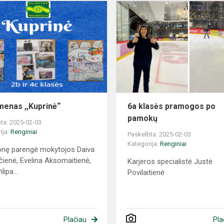
enas ,,Kuprinė“
6a klasės pramogos po
pamokų
ta: 2025-02-03
ija:
Renginiai
Paskelbta: 2025-02-03
Kategorija:
Renginiai
nę parengė mokytojos Daiva
čienė, Evelina Aksomaitienė,
Karjeros specialistė Justė
lipa...
Povilaitienė
Plačiau
Pla