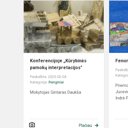
Konferencijoje „Kūrybinės
Fenom
pamokų interpretacijos"
Paskelb
Kategor
Paskelbta: 2025-02-04
Kategorija:
Renginiai
Priemo
Jucevi
Mokytojas Gintaras Daukša
Indrė Pi
Plačiau