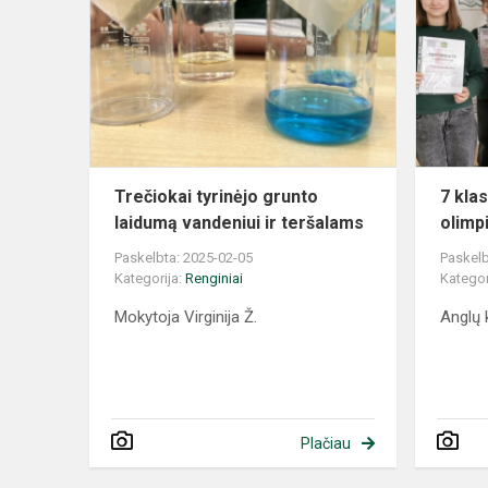
Trečiokai tyrinėjo grunto
7 kla
laidumą vandeniui ir teršalams
olimp
Paskelbta: 2025-02-05
Paskelb
Kategorija:
Renginiai
Kategor
Mokytoja Virginija Ž.
Anglų 
Plačiau