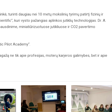
nkė, turinti daugiau nei 10 metų mokslinių tyrimų patirtį fizinių ir
ntific“, kuri vysto pažangias aplinkos jutiklių technologijas. Dr. A.
ausdinime, miniatiūrizuotuose jutikliuose ir CO2 pavertimo
ltic Pilot Academy“.
bagažą ne tik apie profesijas, moterų karjeros galimybes, bet ir apie