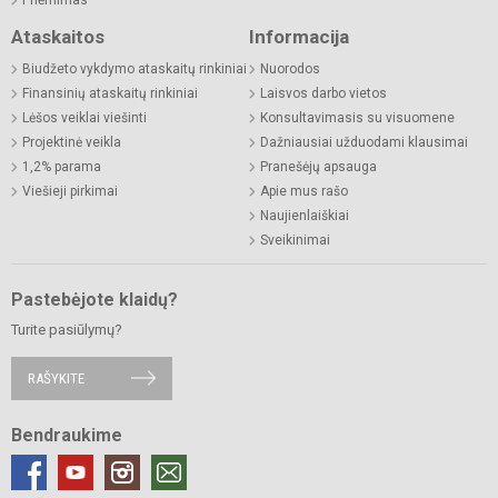
Ataskaitos
Informacija
Biudžeto vykdymo ataskaitų rinkiniai
Nuorodos
Finansinių ataskaitų rinkiniai
Laisvos darbo vietos
Lėšos veiklai viešinti
Konsultavimasis su visuomene
Projektinė veikla
Dažniausiai užduodami klausimai
1,2% parama
Pranešėjų apsauga
Viešieji pirkimai
Apie mus rašo
Naujienlaiškiai
Sveikinimai
Pastebėjote klaidų?
Turite pasiūlymų?
RAŠYKITE
Bendraukime