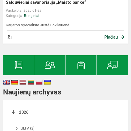
Salduviečiai savanoriauja „Maisto banke“
Paskelbta: 2025-01-29
Kategorija:
Renginiai
Karjeros specialistė Justė Povilaitienė
Plačiau
Naujienų archyvas
2026
LIEPA (2)