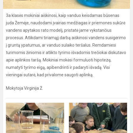
3a klasės mokiniai aiškinosi, kaip vanduo keisdamas būsenas
juda Žemėje, naudodami įvairias medžiagas ir priemones sukūrė
vandens apytakos rato modelį, pristatė jame vykstančius
procesus. Atlikdami tiriamąjį darbą aiškinosi vandens susigėrimo
į gruntą ypatumus, ar vanduo sulaiko teršalus. Remdamiesi
turimomis žiniomis ir atlikto tyrimo išvadomis trečiokai diskutavo
apie aplinkos taršą. Mokiniai mokėsi formuluoti hipotezę,
numatyti tyrimo eigą, apibendrinti ir padaryti išvadą. Visi
vieningai sutarė, kad privalome saugoti aplinką.
Mokytoja Virginija Ž.