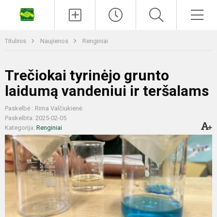
Titulinis
Naujienos
Renginiai
Trečiokai tyrinėjo grunto
laidumą vandeniui ir teršalams
Paskelbė : Rima Valčiukienė
Paskelbta: 2025-02-05
Kategorija:
Renginiai