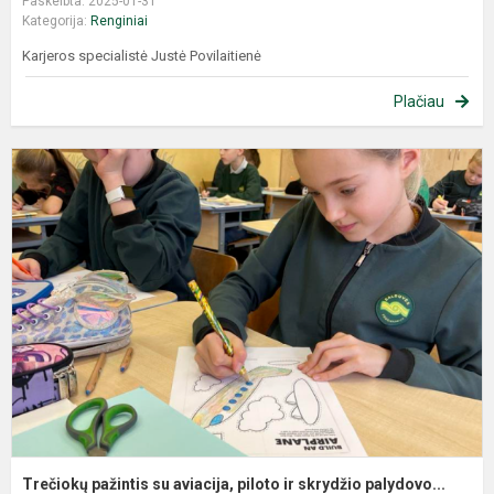
Paskelbta: 2025-01-31
Kategorija:
Renginiai
Karjeros specialistė Justė Povilaitienė
Plačiau
Trečiokų pažintis su aviacija, piloto ir skrydžio palydovo...