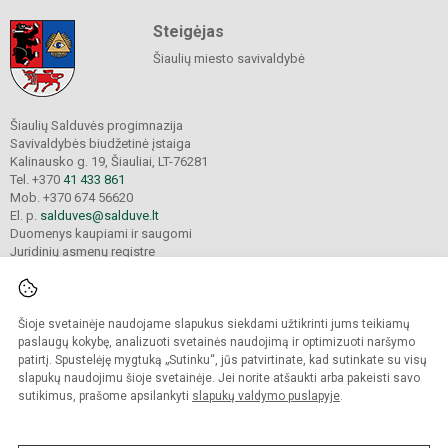
Steigėjas
Šiaulių miesto savivaldybė
Šiaulių Salduvės progimnazija
Savivaldybės biudžetinė įstaiga
Kalinausko g. 19, Šiauliai, LT-76281
Tel. +370
41 433 861
Mob. +370 674 56620
El. p.
salduves@salduve.lt
Duomenys kaupiami ir saugomi
Juridinių asmenų registre
Įmonės kodas 190531560
Šioje svetainėje naudojame slapukus siekdami užtikrinti jums teikiamų
© 2026. Šiaulių Salduvės progimnazija. Visos teisės saugomos.
paslaugų kokybę, analizuoti svetainės naudojimą ir optimizuoti naršymo
Kopijuoti turinį be raštiško įstaigos administracijos sutikimo griežtai draudžiama.
patirtį. Spustelėję mygtuką „Sutinku“, jūs patvirtinate, kad sutinkate su visų
slapukų naudojimu šioje svetainėje. Jei norite atšaukti arba pakeisti savo
sutikimus, prašome apsilankyti
slapukų valdymo puslapyje
.
Mes kuriame mokykloms
SVETAINESMOKYKLOMS.LT