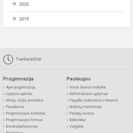
2020
2019
Tvarkaraščiai
Progimnazija
Paslaugos
Apie progimnaziją
Visos dienos mokykla
Ugdymo aplinka
Neformalusis ugdymas
Misija, vizija, prioritetai
Pagalba mokiniams ir tėvams
Pasiekimai
Mokinių maitinimas
Progimnazijos simboliai
Patalpų nuoma
Progimnazijos himnas
Biblioteka
Bendradarbiavimas
Valgykla
Priėmimas