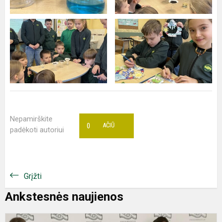
Nepamirškite
0
AČIŪ
padėkoti autoriui
Grįžti
Ankstesnės naujienos