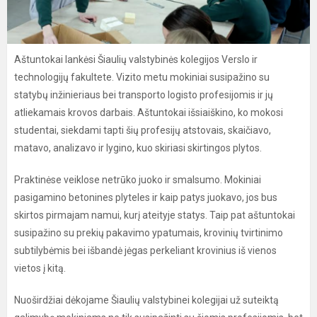
Aštuntokai lankėsi Šiaulių valstybinės kolegijos Verslo ir
technologijų fakultete. Vizito metu mokiniai susipažino su
statybų inžinieriaus bei transporto logisto profesijomis ir jų
atliekamais krovos darbais. Aštuntokai išsiaiškino, ko mokosi
studentai, siekdami tapti šių profesijų atstovais, skaičiavo,
matavo, analizavo ir lygino, kuo skiriasi skirtingos plytos.
Praktinėse veiklose netrūko juoko ir smalsumo. Mokiniai
pasigamino betonines plyteles ir kaip patys juokavo, jos bus
skirtos pirmajam namui, kurį ateityje statys. Taip pat aštuntokai
susipažino su prekių pakavimo ypatumais, krovinių tvirtinimo
subtilybėmis bei išbandė jėgas perkeliant krovinius iš vienos
vietos į kitą.
Nuoširdžiai dėkojame Šiaulių valstybinei kolegijai už suteiktą