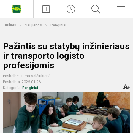
Titulinis
Naujienos
Renginiai
Pažintis su statybų inžinieriaus
ir transporto logisto
profesijomis
Paskelbė : Rima Valčiukienė
Paskelbta: 2026-01-26
Kategorija:
Renginiai