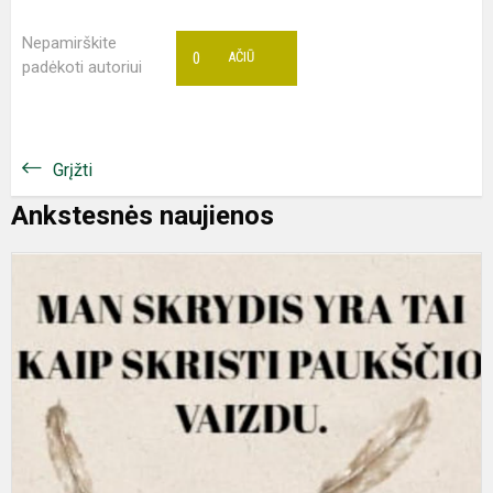
Nepamirškite
0
AČIŪ
padėkoti autoriui
Grįžti
Ankstesnės naujienos