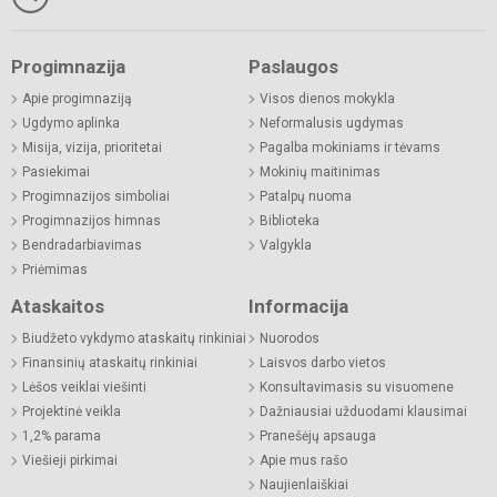
Progimnazija
Paslaugos
Apie progimnaziją
Visos dienos mokykla
Ugdymo aplinka
Neformalusis ugdymas
Misija, vizija, prioritetai
Pagalba mokiniams ir tėvams
Pasiekimai
Mokinių maitinimas
Progimnazijos simboliai
Patalpų nuoma
Progimnazijos himnas
Biblioteka
Bendradarbiavimas
Valgykla
Priėmimas
Ataskaitos
Informacija
Biudžeto vykdymo ataskaitų rinkiniai
Nuorodos
Finansinių ataskaitų rinkiniai
Laisvos darbo vietos
Lėšos veiklai viešinti
Konsultavimasis su visuomene
Projektinė veikla
Dažniausiai užduodami klausimai
1,2% parama
Pranešėjų apsauga
Viešieji pirkimai
Apie mus rašo
Naujienlaiškiai