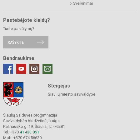
Sveikinimai
Pastebėjote klaidų?
Turite pasiūlymų?
RAŠYKITE
Bendraukime
Steigėjas
Šiaulių miesto savivaldybė
Šiaulių Salduvės progimnazija
Savivaldybės biudžetinė įstaiga
Kalinausko g. 19, Šiauliai, LT-76281
Tel. +370
41 433 861
Mob. +370 674 56620