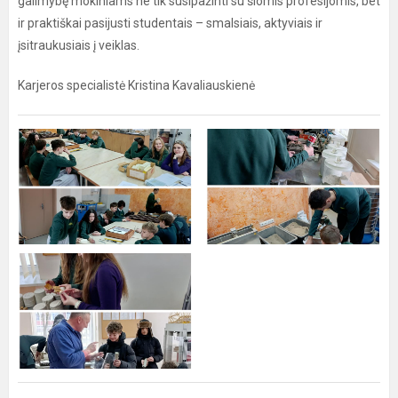
galimybę mokiniams ne tik susipažinti su šiomis profesijomis, bet
ir praktiškai pasijusti studentais – smalsiais, aktyviais ir
įsitraukusiais į veiklas.
Karjeros specialistė Kristina Kavaliauskienė